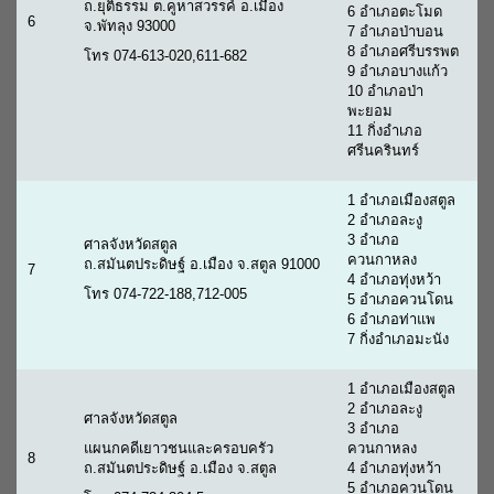
ถ.ยุติธรรม ต.คูหาสวรรค์ อ.เมือง
6 อำเภอตะโมด
6
จ.พัทลุง 93000
7 อำเภอป่าบอน
8 อำเภอศรีบรรพต
โทร 074-613-020,611-682
9 อำเภอบางแก้ว
10 อำเภอป่า
พะยอม
11 กิ่งอำเภอ
ศรีนครินทร์
1 อำเภอเมืองสตูล
2 อำเภอละงู
3 อำเภอ
ศาลจังหวัดสตูล
ควนกาหลง
ถ.สมันตประดิษฐ์ อ.เมือง จ.สตูล 91000
7
4 อำเภอทุ่งหว้า
โทร 074-722-188,712-005
5 อำเภอควนโดน
6 อำเภอท่าแพ
7 กิ่งอำเภอมะนัง
1 อำเภอเมืองสตูล
2 อำเภอละงู
ศาลจังหวัดสตูล
3 อำเภอ
แผนกคดีเยาวชนและครอบครัว
ควนกาหลง
8
ถ.สมันตประดิษฐ์ อ.เมือง จ.สตูล
4 อำเภอทุ่งหว้า
5 อำเภอควนโดน