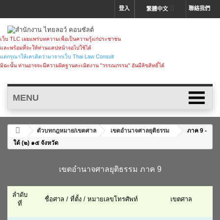
登入
聯絡我們
繁體中文
เว็บ TLC เผยแพร่บทความเพื่อเป็นความรู้แก่ประชาชน
และพร้อมที่จะให้ท่านแคปหน้าจอไปใช้ได้
แต่กรุณาให้เครดิตว่ามาจากเว็บ Thai Law Consult
มิฉะนั้น ท่านอาจจะมีความผิดฐานละเมิดงาน "วรรณกรรม" อันมีลิขสิทธิ์ได้
MENU
ตัวบทกฎหมาย/เขตศาล
เขตอำนาจศาลยุติธรรม
ภาค 9 -
ใต้ (๒) ๑๕ จังหวัด
เขตอำนาจศาลยุติธรรม ภาค 9
ลำดับ
ชื่อศาล / ที่ตั้ง / หมายเลขโทรศัพท์
เขตศาล
ที่