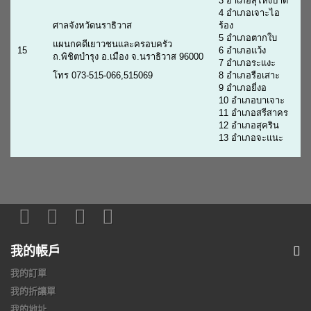
3 อำเภอสุไหงปาดี
4 อำเภอเจาะไอ
ศาลจังหวัดนราธิวาส
ร้อง
5 อำเภอตากใบ
แผนกคดีเยาวชนและครอบครัว
15
6 อำเภอแว้ง
ถ.พิชิตบำรุง อ.เมือง จ.นราธิวาส 96000
7 อำเภอระแงะ
โทร 073-515-066,515069
8 อำเภอรือเสาะ
9 อำเภอยี่งอ
10 อำเภอบาเจาะ
11 อำเภอสรีสาคร
12 อำเภอสุคริน
13 อำเภอจะแนะ
我的帳戶
我的訂單
我的折讓單
我的地址