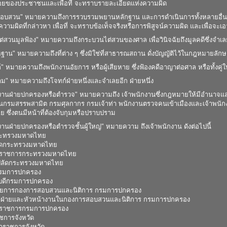
้อยของประชาชนและเพื่อที่ จะทราบรายละเอียดแห่งความผิด
สอบสวน" หมายความถึงการรวบรวมพยานหลักฐาน และการดำเนินการทั้งหลายอื่น
บความผิดที่กล่าวหา เพื่อที่ จะทราบข้อเท็จจริงหรือการพิสูจน์ความผิด และเพื่อจะ
ต่สวนมูลฟ้อง" หมายความถึงกระบวนไต่สวนของศาล เพื่อวินิจฉัยถึงมูลคดีซึ่งจำเ
โหฐาน" หมายความถึงที่ต่าง ๆ ซึ่งมิใช่ที่สาธารณสถาน ดั่งบัญญัติไว้ในกฎหมายล
์" หมายความถึงพนักงานอัยการ หรือผู้เสียหาย ซึ่งฟ้องคดีอาญาต่อศาล หรือทั้งคู่ใ
วาม" หมายความถึงโจทก์ฝ่ายหนึ่งและจำเลยอีก ฝ่ายหนึ่ง
กงานฝ่ายปกครองหรือตำรวจ" หมายความถึง เจ้าพนักงานซึ่งกฎหมายให้มีอำนาจและ
านกรมสรรพสามิต กรมศุลกากร กรมเจ้าท่า พนักงานตรวจคนเข้าเมืองและเจ้าพนักงาน
 ซึ่งตนมีหน้าที่ต้องจับกุมหรือปราบปราม
งานฝ่ายปกครองหรือตำรวจชั้นผู้ใหญ่" หมายความ ถึงเจ้าพนักงาน ดังต่อไปนี้
กระทรวงมหาดไทย
ลัดกระทรวงมหาดไทย
รวจราชการกระทรวงมหาดไทย
วยปลัดกระทรวงมหาดไทย
ีกรมการปกครอง
ิบดีกรมการปกครอง
ำนวยการกองการสอบสวนและนิติการ กรมการปกครอง
้าฝ่ายและหัวหน้างานในกองการสอบสวนและนิติการ กรมการปกครอง
วจราชการกรมการปกครอง
ราชการจังหวัด
ว่าราชการจังหวัด