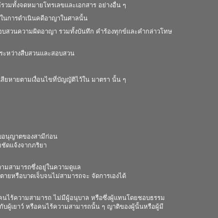
ให้รวมทั้งจดหมายโทรเลขและเอกสาร อย่างอื่น ๆ
ายในการดำเนินคดีอาญาในศาลนั้น
สอบสวนความผิดอาญา รวมทั้งบันทึก คำร้องทุกข์และคำกล่าวโทษ
ในระหว่างสืบสวนและสอบสวน
ียหายตามเงื่อนไขที่บัญญัติไว้ใน มาตรา นั้น ๆ
้รับอนุญาตของสามีก่อน
ดยชัดแจ้งจากภริยา
้ความสามารถซึ่งอยู่ในความดูแล
ยถึงตายหรือบาดเจ็บจนไม่สามารถจะ จัดการเองได้
รือคนไร้ความสามารถ ไม่มีผู้อนุบาล หรือซึ่งผู้แทนโดยชอบธรรม
ผู้เยาว์ หรือคนไร้ความสามารถนั้น ๆ ญาติของผู้นั้นหรือผู้มี