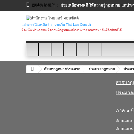
即時聯絡我們：
ช่วยเหลือทางคดี ให้ความรู้กฎหมาย แก่ประ
แต่กรุณาให้เครดิตว่ามาจากเว็บ Thai Law Consult
มิฉะนั้น ท่านอาจจะมีความผิดฐานละเมิดงาน "วรรณกรรม" อันมีลิขสิทธิ์ได้
ตัวบทกฎหมาย/เขตศาล
ประมวลกฎหมาย
ประมว
สารบาญ
ประมวล
ภาค ๑ ข้
ลักษณะ ๑ ห
ลักษณะ ๒