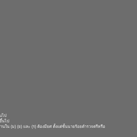
้นไป
ขึ้นไป
นใน (ม) (ย) และ (ร) ต้องมียศ ตั้งแต่ชั้นนายร้อยตำรวจตรีหรือ