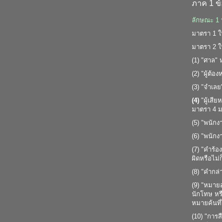
ภาค 1 ข้
ลักษณะ 1 ห
มาตรา 1 ใ
มาตรา 2 
(1) "ศาล"
(2) "ผู้ต้
(3) "จำเล
(4)
"ผู้เสี
มาตรา 4 ม
(5) "พนักง
(6) "พนัก
(7) "คำร้อ
ผิดหรือไม่
(8) "คำกล่
(9) "หมายอ
นักโทษ หร
หมายค้นที่
(10) "การ