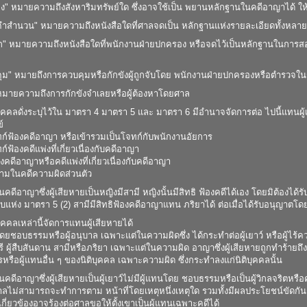
งของ" หมายความถึงสังหาริมทรัพย์ใด ซึ่งอาจใช้เป็น พยานหลักฐานในคดีอาญาได้ 
ยคำสำนวน" หมายความถึงหนังสือใดที่ศาลจดเป็น หลักฐานแห่งรายละเอียดทั้งหล
ทึก" หมายความถึงหนังสือใดที่พนักงานฝ่ายปกครอง หรือจดไว้เป็นหลักฐานในการ
คุม" หมายถึงการควบคุมหรือกักขังผู้ถูกจับโดย พนักงานฝ่ายปกครองหรือตำรวจ
" หมายความถึงการกักขังจำเลยหรือผู้ต้องหาโดยศาล
คคลดั่งระบุไว้ใน มาตรา 4 มาตรา 5 และ มาตรา 6 มีอำนาจจัดการต่อ ไปนี้แทนผู้เส
์
ทก์ฟ้องคดีอาญา หรือเข้ารวมเป็นโจทก์กับพนักงานอัยการ
ก์ฟ้องคดีแพ่งที่เกี่ยวเนื่องกับคดีอาญา
งคดีอาญาหรือคดีแพ่งที่เกี่ยวเนื่องกับคดีอาญา
ามในคดีความผิดส่วนตัว
คดีอาญาซึ่งผู้เสียหายเป็นหญิงมีสามี หญิงนั้นมีสิทธิ ฟ้องคดีได้เอง โดยมิต้องได
ับแห่ง มาตรา 5 (2) สามีมีสิทธิฟ้องคดีอาญาแทน ภริยาได้ ต่อเมื่อได้รับอนุญาตโ
คคลเหล่านี้จัดการแทนผู้เสียหายได้
โดยชอบธรรมหรือผู้อนุบาล เฉพาะแต่ในความผิดซึ่ง ได้กระทำต่อผู้เยาว์ หรือผู้ไร
การี ผู้สืบสันดาน สามีหรือภริยา เฉพาะแต่ในความผิด อาญาซึ่งผู้เสียหายถูกทำร้า
การหรือผู้แทนอื่น ๆ ของนิติบุคคล เฉพาะความผิด ซึ่งกระทำลงแก่นิติบุคคลนั้น
คดีอาญาซึ่งผู้เสียหายเป็นผู้เยาว์ไม่มีผู้แทนโดย ชอบธรรมหรือเป็นผู้วิกลจริตห
บาลไม่สามารถจะทำการตาม หน้าที่โดยเหตุหนึ่งเหตุใด รวมทั้งมีผลประโยชน์ขัดกันกับ
กี่ยวข้องอาจร้องต่อศาลขอให้ตั้งเขาเป็นผู้แทนเฉพาะคดีได้