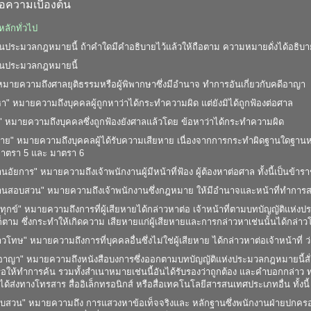
อความเบื้องต้น
ลักทั่วไป
นประมวลกฎหมายนี้ ถ้าคำใดมีคำอธิบายไว้แล้วให้ถือตาม ความหมายดั่งได้อธิบาย
ในประมวลกฎหมายนี้
 หมายความถึงศาลยุติธรรมหรือผู้พิพากษาซึ่งมีอำนาจ ทำการอันเกี่ยวกับคดีอาญา
องหา" หมายความถึงบุคคลผู้ถูกหาว่าได้กระทำความผิด แต่ยังมิได้ถูกฟ้องต่อศาล
ย" หมายความถึงบุคคลซึ่งถูกฟ้องยังศาลแล้วโดย ข้อหาว่าได้กระทำความผิด
ยหาย" หมายความถึงบุคคลผู้ได้รับความเสียหาย เนื่องจากการกระทำผิดฐานใดฐานหนึ่ง
าตรา 5 และ มาตรา 6
านอัยการ" หมายความถึงเจ้าพนักงานผู้มีหน้าที่ฟ้อง ผู้ต้องหาต่อศาล ทั้งนี้เป็นข้า
งานสอบสวน" หมายความถึงเจ้าพนักงานซึ่งกฎหมาย ให้มีอำนาจและหน้าที่ทำกา
งทุกข์" หมายความถึงการที่ผู้เสียหายได้กล่าวหาต่อ เจ้าหน้าที่ตามบทบัญญัติแห่งป
ก็ตาม ซึ่งกระทำให้เกิดความ เสียหายแก่ผู้เสียหายและการกล่าวหาเช่นนั้นได้กล่
าวโทษ" หมายความถึงการที่บุคคลอื่นซึ่งไม่ใช่ผู้เสียหาย ได้กล่าวหาต่อเจ้าหน้าที่ ว่
าญา" หมายความถึงหนังสือบงการซึ่งออกตามบทบัญญัติแห่งประมวลกฎหมายนี้สั่งให้
ือให้ทำการค้น รวมทั้งสำเนาหมายเช่นนี้อันได้รับรองว่าถูกต้อง และคำบอกกล่
ได้ส่งทางโทรสาร สื่ออิเล็กทรอนิกส์ หรือสื่อเทคโนโลยีสารสนเทศประเภทอื่น ทั้งนี
สืบสวน" หมายความถึง การแสวงหาข้อเท็จจริงและ หลักฐานซึ่งพนักงานฝ่ายปกครอ