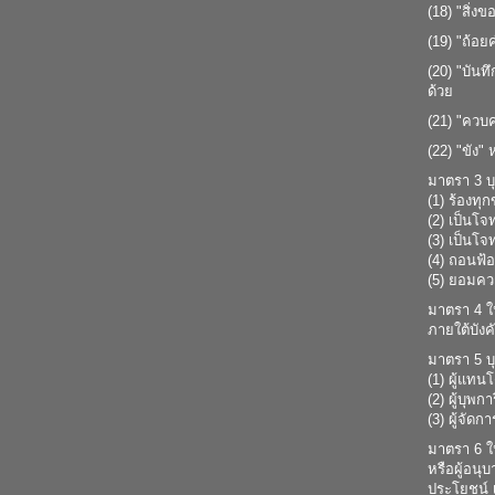
(18) "สิ่
(19) "ถ้อ
(20) "บัน
ด้วย
(21) "ควบ
(22) "ขัง
มาตรา 3 บุ
(1) ร้องทุกข
(2) เป็นโจ
(3) เป็นโจท
(4) ถอนฟ้อ
(5) ยอมคว
มาตรา 4 ใน
ภายใต้บังค
มาตรา 5 บุ
(1) ผู้แทน
(2) ผู้บุพ
(3) ผู้จัด
มาตรา 6 ใน
หรือผู้อนุ
ประโยชน์ เ