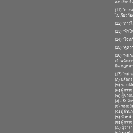
สงบเรียบร
(11) "การ
ไปเกี่ยวกั
(12) "การไ
(13) "ที่ร
(14) "โจทก
(15) "คู่ค
(16) "พนั
เจ้าพนักง
ผิด กฎหมาย
(17) "พนัก
(ก) ปลัด
(ข) รองป
(ค) ผู้ต
(ฆ) ผู้ช่
(ง) อธิบด
(จ) รองอธ
(ฉ) ผู้อ
(ช) หัวหน
(ซ) ผู้ตร
(ฌ) ผู้ว่า
(ญ) รองผู้