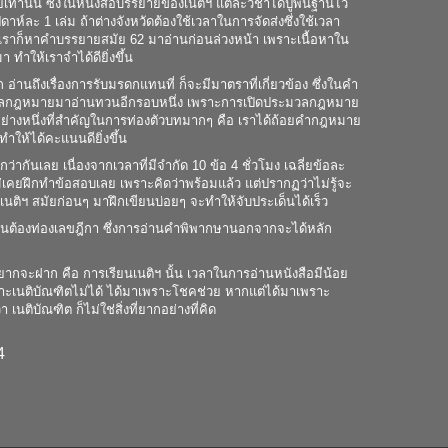
่านั้น ซึ่งในหนังสือบรรยายของเนติฯ แต่ละวิชาได้ปูพื้นฐานไว้
ละ 1 เล่ม ถ้าต่างจังหวัดต้องใช้เวลาในการจัดส่งซึ่งใช้เวลา
เราก็หาคำบรรยายสมัย 62 มาอ่านก่อนล่วงหน้า เพราะเนื้อหาใน
ำให้เราจำได้ดียิ่งขึ้น
่านถึงเรื่องการรับมรดกแทนที่ ก็จะมีมาตราที่เกี่ยวข้อง ซึ่งในคำ
มวลกฎหมายมาอ่านทวนอีกรอบหนึ่ง เพราะการเปิดประมวลกฎหมาย
่างหนึ่งที่สำคัญในการท่องตัวบทมากๆ คือ เราได้ถ้อยคำกฎหมาย
ำให้ได้คะแนนดียิ่งขึ้น
กันเลย เนื่องจากเวลาที่มีจำกัด 10 ข้อ 4 ชั่วโมง เฉลี่ยข้อละ
่เคยฝึกทำข้อสอบเลย เพราะคิดว่าพร้อมแล้ว แต่ปรากฏว่าไม่รู้จะ
ติฯ สมัยก่อนๆ มาฝึกเขียนบ่อยๆ จะทำให้จับประเด็นได้เร็ว
็นต้องท่องเลขฎีกา ซึ่งการอ่านคำพิพากษานอกจากจะได้หลัก
งที่อยากจะฝาก คือ การเรียนเนติฯ นั้น เวลาในการอ่านหนังสือมีน้อย
ะเนติบัณฑิตไม่ได้ ได้มาเพราะโชคช่วย หากแต่ได้มาเพราะ
ติบัณฑิต ก็ไม่ใช่สิ่งที่ยากอย่างที่คิด
4