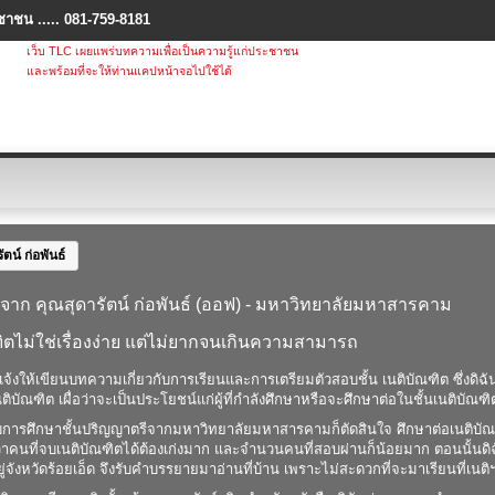
ชาชน ..... 081-759-8181
เว็บ TLC เผยแพร่บทความเพื่อเป็นความรู้แก่ประชาชน
และพร้อมที่จะให้ท่านแคปหน้าจอไปใช้ได้
ัตน์ ก่อพันธ์
าก คุณสุดารัตน์ ก่อพันธ์ (ออฟ) - มหาวิทยาลัยมหาสารคาม
ิตไม่ใช่เรื่องง่าย แต่ไม่ยากจนเกินความสามารถ
บแจ้งให้เขียนบทความเกี่ยวกับการเรียนและการเตรียมตัวสอบชั้น เนติบัณฑิต ซึ่งดิฉัน
ติบัณฑิต เผื่อว่าจะเป็นประโยชน์แก่ผู้ที่กำลังศึกษาหรือจะศึกษาต่อในชั้นเนติบัณฑิ
จบการศึกษาชั้นปริญญาตรีจากมหาวิทยาลัยมหาสารคามก็ตัดสินใจ ศึกษาต่อเนติบัณฑิตท
่าคนที่จบเนติบัณฑิตได้ต้องเก่งมาก และจำนวนคนที่สอบผ่านก็น้อยมาก ตอนนั้นดิฉันค
ยู่จังหวัดร้อยเอ็ด จึงรับคำบรรยายมาอ่านที่บ้าน เพราะไม่สะดวกที่จะมาเรียนที่เนติฯ 