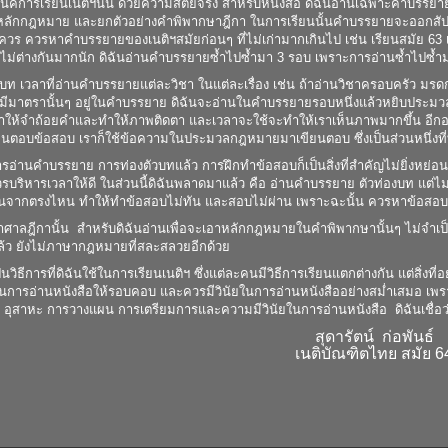
ิคการเรียนเนติฯนั้น ด้วยความสัตย์จริง สำหรับหนังสือ ดิฉันอ่านเฉพาะคำบรรยายเท
้งหลักกฎหมาย และยกตัวอย่างคำพิพากษาฎีกา ในการเรียนนั้นคำบรรยายจะออกสัปดาห์
ร ควรหาคำบรรยายของเนติฯสมัยก่อนๆ ที่ไม่เก่ามากเกินไป เช่น เรียนสมัย 63 
ม่ต่างกันมากนัก ดิฉันอ่านคำบรรยายซ้ำไปซ้ำมา 3 รอบ เพราะการอ่านซ้ำไปซ้ำมา ท
บท เวลาที่อ่านคำบรรยายแต่ละวิชา ในแต่ละเรื่อง เช่น ถ้าอ่านวิชาครอบครัว มรดก อ
ีมาตรานั้นๆ อยู่ในคำบรรยาย ดิฉันจะอ่านในคำบรรยายรอบหนึ่งแล้วหยิบประ
ำให้จำถ้อยคำและทำให้ภาพติดตา และเวลาจะใช้จะทำให้เราเห็นภาพมากขึ้น อีกอย
ียนตอบข้อสอบ เราก็ใช้ข้อความในประมวลกฎหมายมาเขียนตอบ ซึ่งเป็นส่วนหนึ่งที่ท
่านคำบรรยาย การท่องตัวบทแล้ว การฝึกทำข้อสอบก็เป็นสิ่งที่สำคัญไม่ยิ่งหย่อนกว่า
รบริหารเวลาให้ดี ในส่วนนี้ดิฉันพลาดมาแล้ว คือ อ่านคำบรรยาย ตัวท่องบท แต่ไม
ขียนจากตรงไหน ทำให้ทำข้อสอบไม่ทัน และสอบไม่ผ่าน เพราะฉะนั้น ควรหาข้อสอบเน
ศาลฎีกานั้น สำหรับดิฉันอ่านเพื่อจะเอาหลักกฎหมายในคำพิพากษานั้นๆ ไม่จำเป
ว ยังไม่ภาษากฎหมายที่สละสลวยอีกด้วย
เป็นวิธีการที่ดิฉันใช้ในการเรียนเนติฯ ซึ่งแต่ละคนมีวิธีการเรียนแตกต่างกัน แต่สิ่
การอ่านหนังสือให้รอบคอบ และควรมีวินัยในการอ่านหนังสืออย่างสม่ำเสมอ เพรา
 อุสาหะ การวางแผน การเตรียมการและความมีวินัยในการอ่านหนังสือ ดิฉันเชื่อว่า เน
สุดารัตน์ ก่อพันธ์
เนติบัณฑิตไทย สมัย 6