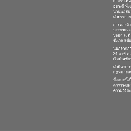
สำหรับเทคน
อย่างดี ทั
นานพอสมคว
คำบรรยายไ
การท่องตัว
บรรยายจะม
บ่อยๆ จะท
ซึ่งเวลาเข
นอกจากการอ
24 นาที คว
เริ่มต้นเ
คำพิพากษา
กฎหมายแล้
ทั้งหมดนี้
ควรวางแผน
ความวิริยะ