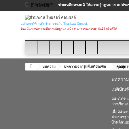
即時聯絡我們：
ช่วยเหลือทางคดี ให้ความรู้กฎหมาย แก่ประ
แต่กรุณาให้เครดิตว่ามาจากเว็บ Thai Law Consult
มิฉะนั้น ท่านอาจจะมีความผิดฐานละเมิดงาน "วรรณกรรม" อันมีลิขสิทธิ์ได้
บทความ
บทความจากรุ่นพี่เนติบัณฑิต
คุณสุดาร
บทความจ
เนติบัณฑ
ดิฉันได้รั
การเรียนเน
เมื่อดิฉัน
ต่างๆนาๆ ว
บ้านดิฉันอ