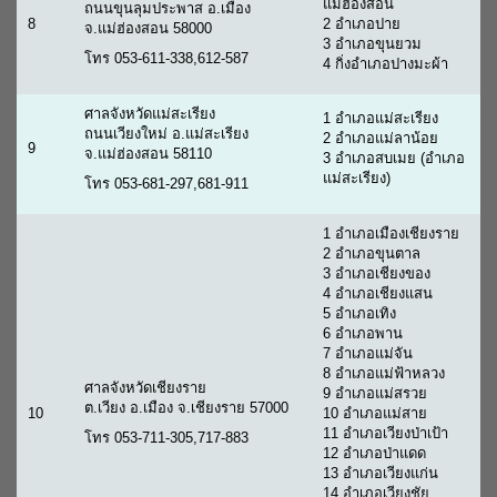
แม่ฮ่องสอน
ถนนขุนลุมประพาส อ.เมือง
8
2 อำเภอปาย
จ.แม่ฮ่องสอน 58000
3 อำเภอขุนยวม
โทร 053-611-338,612-587
4 กิ่งอำเภอปางมะผ้า
ศาลจังหวัดแม่สะเรียง
1 อำเภอแม่สะเรียง
ถนนเวียงใหม่ อ.แม่สะเรียง
2 อำเภอแม่ลาน้อย
9
จ.แม่ฮ่องสอน 58110
3 อำเภอสบเมย (อำเภอ
แม่สะเรียง)
โทร 053-681-297,681-911
1 อำเภอเมืองเชียงราย
2 อำเภอขุนตาล
3 อำเภอเชียงของ
4 อำเภอเชียงแสน
5 อำเภอเทิง
6 อำเภอพาน
7 อำเภอแม่จัน
8 อำเภอแม่ฟ้าหลวง
ศาลจังหวัดเชียงราย
9 อำเภอแม่สรวย
ต.เวียง อ.เมือง จ.เชียงราย 57000
10
10 อำเภอแม่สาย
11 อำเภอเวียงป่าเป้า
โทร 053-711-305,717-883
12 อำเภอป่าแดด
13 อำเภอเวียงแก่น
14 อำเภอเวียงชัย