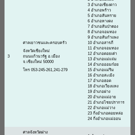
3 อำเภอเชียงดาว
4 อำเภอพร้าว
5 อำเภอสันทราย
6 อำเภอหางดง
7 อำเภอสันป่าตอง
8 อำเภอจอมทอง
9 อำเภอสันกำแพง
ศาลเยาวชนและครอบครัว
10 อำเภอสารภี
11 อำเภอจอมทอง
จังหวัดเชียงใหม่
12 อำเภอดอยเต่า
3
ถนนแก้วนวรัฐ อ.เมือง
13 อำเภอแม่แจ่ม
จ.เชียงใหม่ 50000
14 อำเภอออมก๋อย
โทร 053-245-261,241-279
15 อำเภอแม่ริม
16 อำเภอสะเมิง
17 อำเภอฮอด
18 อำเภอเวียงแหง
19 อำเภอฝาง
20 อำเภอแม่อาย
21 อำเภอไชยปราการ
22 อำเภอแม่วาง
23 กิ่งอำเภอดอยหล่อ
24 กิ่งอำเภอแม่ออน
ศาลจังหวัดฝาง