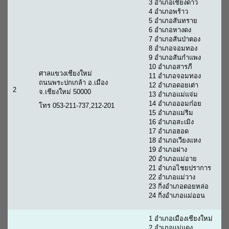
3 อำเภอเชียงดาว
4 อำเภอพร้าว
5 อำเภอสันทราย
6 อำเภอหางดง
7 อำเภอสันป่าตอง
8 อำเภอจอมทอง
9 อำเภอสันกำแพง
10 อำเภอสารภี
ศาลแขวงเชียงใหม่
11 อำเภอจอมทอง
ถนนพระปกเกล้า อ.เมือง
12 อำเภอดอยเต่า
2
จ.เชียงใหม่ 50000
13 อำเภอแม่แจ่ม
14 อำเภอออมก๋อย
โทร 053-211-737,212-201
15 อำเภอแม่ริม
16 อำเภอสะเมิง
17 อำเภอฮอด
18 อำเภอเวียงแหง
19 อำเภอฝาง
20 อำเภอแม่อาย
21 อำเภอไชยปราการ
22 อำเภอแม่วาง
23 กิ่งอำเภอดอยหล่อ
24 กิ่งอำเภอแม่ออน
1 อำเภอเมืองเชียงใหม่
2 อำเภอแม่แดง