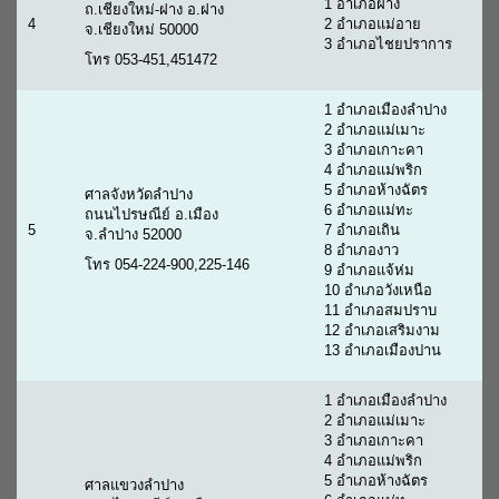
1 อำเภอฝาง
ถ.เชียงใหม่-ฝาง อ.ฝาง
4
2 อำเภอแม่อาย
จ.เชียงใหม่ 50000
3 อำเภอไชยปราการ
โทร 053-451,451472
1 อำเภอเมืองลำปาง
2 อำเภอแม่เมาะ
3 อำเภอเกาะคา
4 อำเภอแม่พริก
5 อำเภอห้างฉัตร
ศาลจังหวัดลำปาง
6 อำเภอแม่ทะ
ถนนไปรษณีย์ อ.เมือง
5
7 อำเภอเถิน
จ.ลำปาง 52000
8 อำเภองาว
โทร 054-224-900,225-146
9 อำเภอแจ้ห่ม
10 อำเภอวังเหนือ
11 อำเภอสมปราบ
12 อำเภอเสริมงาม
13 อำเภอเมืองปาน
1 อำเภอเมืองลำปาง
2 อำเภอแม่เมาะ
3 อำเภอเกาะคา
4 อำเภอแม่พริก
5 อำเภอห้างฉัตร
ศาลแขวงลำปาง