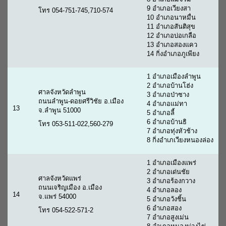
9 อำเภอเวียงสา
โทร 054-751-745,710-574
10 อำเภอนาหมื่น
11 อำเภอสันติสุข
12 อำเภอบ่อเกลือ
13 อำเภอสองแคว
14 กิ่งอำเภอภูเพียง
1 อำเภอเมืองลำพูน
2 อำเภอบ้านโฮ่ง
ศาลจังหวัดลำพูน
3 อำเภอป่าซาง
ถนนลำพูน-ดอยศรีวิชัย อ.เมือง
4 อำเภอแม่ทา
13
จ.ลำพูน 51000
5 อำเภอลี้
6 อำเภอบ้านธิ
โทร 053-511-022,560-279
7 อำเภอทุ่งหัวช้าง
8 กิ่งอำเภเวียงหนองล่อง
1 อำเภอเมืองแพร่
2 อำเภอเด่นชัย
ศาลจังหวัดแพร่
3 อำเภอร้องกวาง
ถนนเจริญเมือง อ.เมือง
4 อำเภอลอง
14
จ.แพร่ 54000
5 อำเภอวังชิ้น
6 อำเภอสอง
โทร 054-522-571-2
7 อำเภอสูงเม่น