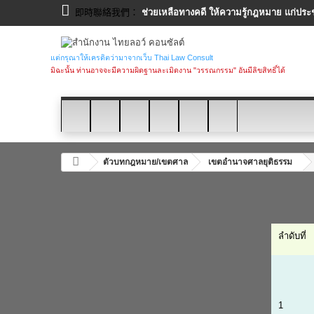
即時聯絡我們：
ช่วยเหลือทางคดี ให้ความรู้กฎหมาย แก่ประ
แต่กรุณาให้เครดิตว่ามาจากเว็บ Thai Law Consult
มิฉะนั้น ท่านอาจจะมีความผิดฐานละเมิดงาน "วรรณกรรม" อันมีลิขสิทธิ์ได้
ตัวบทกฎหมาย/เขตศาล
เขตอำนาจศาลยุติธรรม
ลำดับที่
1