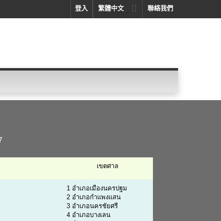
登入
繁體中文
聯絡我們
7
เขตศาล
1 อำเภอเมืองนครปฐม
2 อำเภอกำแพงแสน
3 อำเภอนครชัยศรี
4 อำเภอบางเลน