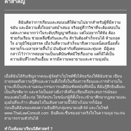
คำสำคัญ
ดิฉันคิดว่าการเรียนและสอบเนติให้ผ่านไม่ยากสำหรับผู้ที่มีความ
ขยัน และมีความตั้งใจอย่างสม่ำเสมอ จริงอยู่ที่ว่าวิชาที่จะต้องสอบใน
แต่ละภาคมากกว่าในระดับปริญญาตรีเยอะ แต่ไม่อยากให้ท้อ ต้อง
ช่วยกันเรียน ช่วยเหลือซึ่งกันและกัน สักวันต้องสำเร็จจนได้ ห้ามถอด
ใจ อายุมิใช่อุปสรรค เมื่อวันที่ความสำเร็จมาถึงความเหน็ดเหนื่อยทั้ง
หลายก็จะมลายหายสิ้นไป มันคุ้มค่ากับที่อดทนและทุ่มเท มีผู้เคย
กล่าวไว้ว่า“การสอบผ่านเป็นเนติบัณฑิตมิใช่เรื่องง่าย แต่ก็มิได้เป็น
ความฝันที่ไกลเกินเอื้อม หากมีความพยายามและความมุ่งมั่น.
เมื่อดิฉันได้รับเชิญจากคณะผู้จัดทำเว็บไซต์ซึ่งได้ขอร้องให้ดิฉันช่วย เขียน
ถ่ายทอดถึงความรู้สึกและความตั้งใจทั้งในเรื่องการเรียนและการทำงานใน
ฐานะที่เป็นประธานคณะกรรมการเนติบัณฑิตสมัยที่64นั้น ดิฉันรู้สึกยินดีและ
เป็นเกียรติมาก และหวังเป็นอย่างยิ่งว่าสิ่งที่จะเขียนถึงประสบการณ์ของ
ตนเองต่อไปนี้จะก่อ ให้เกิดประโยชน์แก่ผู้ที่ตั้งใจจะเข้ามาศึกษากฎหมายและ
มุ่งมั่นที่จะก้าว เดินต่อไปในเส้นทางสายนี้ได้บ้างไม่มากก็น้อย
ก่อนอื่นดิฉันขอแสดงความยินดีกับกลุ่มทนายเนติ 64 และเว็บไซต์
www.ThaiLawConsult.com
ยินดีและชื่นชมอย่างจริงใจในความมุมานะจน
สามารถรวมตัวกันได้
ทำไมต้องมาเรียนนิติศาสตร์ ?