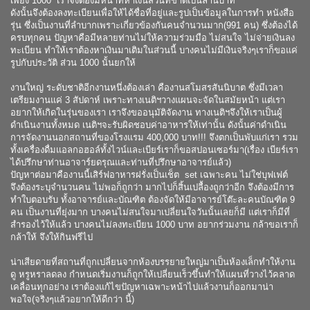
เพียง 1000 เราจึงต้องมีหน้าที่หาเงินส่วนที่ขาดเป็นล้านบาท
ดังนั้นจึงต้องลงทะเบียนเพื่อให้ได้ชื่อที่อยู่และรูปเป็นข้อมูลในการทำ หนังสือ
รุ่น ซึ่งเป็นงานที่ลำบากเพราะเกี่ยวข้องกันคนจำนวนมาก(991 คน) ซึ่งต้องได้
ครบทุกคน ปัญหาคือมีหลายท่านไม่ให้ความร่วมมือ ไม่สนใจ ไม่จ่ายเงินลง
ทะเบียน ทำให้เราต้องหาเงินมาเติมในส่วนนี้ บางคนไม่มีเงินจริงๆเราก็ขอแค่
รูปกับประวัติ ส่วน 1000 นั้นยกให้
งานใหญ่ ระดับชาติอีกงานหนึ่งต้องเล่า คืองานสโมสรสันนิบาต ซึ่งมีเวลา
เตรียมงานแค่ 3 สัปดาห์ เพราะทางเนติฯวางแผนจะจัดในสมัยหน้า แต่เรา
อยากให้เกิดในรุ่นของเรา เราจึงขออนุมัติจัดงาน ทางเนติฯจึงให้เราเป็นผู้
ดำเนินงานทั้งหมด เนติฯจะรับผิดชอบค่าอาหารให้เท่านั้น ดังนั้นค่าดำเนิน
การจัดงานนอกสถานที่ของโรงแรม 400,000 บาท!!! จึงตกเป็นพับแก่เรา รวม
ทั้งเครื่องดื่มแอลกอฮอล์ทั้งไวน์และเบียร์เราก็ขอสปอนเซอร์มา(เรื่อง เบียร์เรา
ได้ปรึกษาท่านอาจาร์ยดรุณและท่านที่ปรึกษาอาจารย์แล้ว)
ปัญหาต่อมาคืองานนี้เสิร์ฟอาหารฝรั่งเป็นเช็ต set เฉพาะคน ไม่ใช่บุฟเฟต์
จึงต้องระบุจำนวนคน ไม่พอก็ถูกว่า มากไปก็สิ้นเปลื้องถูกว่าอีก จึงต้องมีการ
ทำใบตอบรับ ทั้งอาจารย์และบัณฑิต ต้องจัดให้มีอาจารย์โต๊ะละคนบัณฑิต 9
คน เป็นงานที่ยุ่งมาก บางคนไม่สนใจมาเปลี่ยนใจวันนั้นเลยก็มี แต่เราก็มีที่
สำรองไว้ให้แล้ว บางคนไม่ลงทะเบียน 1000 บาท อยากร่วมงาน กล้าขอเราก็
กล้าให้ จึงให้กินฟรีไป
น่าเสียดายที่สถานที่ถูกเปลี่ยนจากห้องบรรยายใหญ่มาเป็นห้องเล็กทำให้งาน
ดู หรูหราลดลง กำหนดเริ่มงานก็ถูกให้เปลี่ยนเร็วขึ้นทำให้แผนที่วางไว้คลาด
เคลื่อนทุกอย่าง เราต้องแก้ไขปัญหาเฉพาะหน้าไปแล้วงานก็ออกมาน่า
พอใจ(จริงๆแล้วอยากให้ดีกว่า นี้)