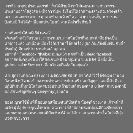
การที่งานทุกอย่างของเราสำเร็จได้ด้วยดี เราไม่เคยทะเลาะกัน เพราะ
ประธานอาวุโสสูงสุด เผด็จการนิดๆ จึงไม่มีใครกล้าทะเลาะด้วยจริงๆแล้ว
เพราะคณะกรรมาการทุกคนทำงานด้วยจิต อาสา(บางคนก็ถูกประธาน
บังคับ!!) ไม่ได้ทำเพื่อผลประโยชน์ งานจึงสำเร็จด้วยดี
งานที่จะทำให้เนติ 64 เหรอ?
จริงๆแล้วหลังวันรับพระราชทานประกาศนียบัตรก็หมดหน้าที่อย่างเป็น
ทางการแล้ว แต่เพื่อนๆมีอะไรก็ปรึกษาได้ทุกเรื่อง (ยกเว้นเรื่องยืมเงิน กับค้ำ
ประกัน) มีเบอร์ประธานกันแล้วทุกคน
อยากทำ Facebook /thaibar.at.law 64 แต่กลัวเป็น dead facebook
อยากจัดตั้งกลุ่มขึ้นมาให้ชัดเจนเหมือนกลุ่มทนายเนติ 64 นี้ เพื่อเป็น
ศูนย์กลางสำหรับพวกเราที่สนใจจะติดต่อกันอยู่ต่อไป
ท้ายสุดงานที่คณะกรรมการเนติบัณฑิตสมัยที่ 64 ได้ทำไว้ได้จัดเงินจำนวน
ก้อนหนึ่งบริจาคเข้ากองทุนท่านอาจารย์มนตรี ยอดปัญญา และตั้งใจที่จะ
ปฏิบัติเช่นนี้ทุกปีในวันครบรอบวันคล้ายวันเกิดของท่าน 8 สิงหาคมของทุกปี
ขอเรียนเชิญเพื่อนๆ น้องๆทำบุญร่วมกัน
ขออนุญาตใช้พื้นที่นี้ขอบคุณเพื่อนๆเนติบัณฑิต น้องๆที่ช่วยงาน เจ้าหน้าที่
เนติฯ ผู้มีอุปการคุณทั้งหลาย คณาจารย์สำนักอบรมแห่งเนติบัณฑิตยสภา
และขอบคุณกลุ่มทนายเนติบัณฑิต 64 ขอให้ประสบความสำเร็จในสิ่งที่มุ่ง
หวังทุกประการ