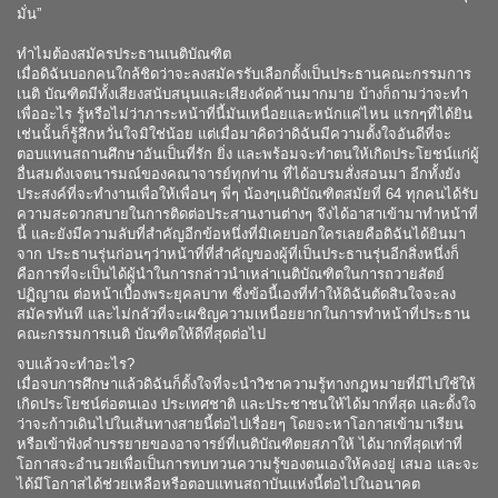
มั่น”
ทำไมต้องสมัครประธานเนติบัณฑิต
เมื่อดิฉันบอกคนใกล้ชิดว่าจะลงสมัครรับเลือกตั้งเป็นประธานคณะกรรมการ
เนติ บัณฑิตมีทั้งเสียงสนับสนุนและเสียงคัดค้านมากมาย บ้างก็ถามว่าจะทำ
เพื่ออะไร รู้หรือไม่ว่าภาระหน้าที่นี้มันเหนื่อยและหนักแค่ไหน แรกๆที่ได้ยิน
เช่นนั้นก็รู้สึกหวั่นใจมิใช่น้อย แต่เมื่อมาคิดว่าดิฉันมีความตั้งใจอันดีที่จะ
ตอบแทนสถานศึกษาอันเป็นที่รัก ยิ่ง และพร้อมจะทำตนให้เกิดประโยชน์แก่ผู้
อื่นสมดังเจตนารมณ์ของคณาจารย์ทุกท่าน ที่ได้อบรมสั่งสอนมา อีกทั้งยัง
ประสงค์ที่จะทำงานเพื่อให้เพื่อนๆ พี่ๆ น้องๆเนติบัณฑิตสมัยที่ 64 ทุกคนได้รับ
ความสะดวกสบายในการติดต่อประสานงานต่างๆ จึงได้อาสาเข้ามาทำหน้าที่
นี้ และยังมีความลับที่สำคัญอีกข้อหนึ่งที่มิเคยบอกใครเลยคือดิฉันได้ยินมา
จาก ประธานรุ่นก่อนๆว่าหน้าที่ที่สำคัญของผู้ที่เป็นประธานรุ่นอีกสิ่งหนึ่งก็
คือการที่จะเป็นได้ผู้นำในการกล่าวนำเหล่าเนติบัณฑิตในการถวายสัตย์
ปฏิญาณ ต่อหน้าเบื้องพระยุคลบาท ซึ่งข้อนี้เองที่ทำให้ดิฉันตัดสินใจจะลง
สมัครทันที และไม่กลัวที่จะเผชิญความเหนื่อยยากในการทำหน้าที่ประธาน
คณะกรรมการเนติ บัณฑิตให้ดีที่สุดต่อไป
จบแล้วจะทำอะไร?
เมื่อจบการศึกษาแล้วดิฉันก็ตั้งใจที่จะนำวิชาความรู้ทางกฎหมายที่มีไปใช้ให้
เกิดประโยชน์ต่อตนเอง ประเทศชาติ และประชาชนให้ได้มากที่สุด และตั้งใจ
ว่าจะก้าวเดินไปในเส้นทางสายนี้ต่อไปเรื่อยๆ โดยจะหาโอกาสเข้ามาเรียน
หรือเข้าฟังคำบรรยายของอาจารย์ที่เนติบัณฑิตยสภาให้ ได้มากที่สุดเท่าที่
โอกาสจะอำนวยเพื่อเป็นการทบทวนความรู้ของตนเองให้คงอยู่ เสมอ และจะ
ได้มีโอกาสได้ช่วยเหลือหรือตอบแทนสถาบันแห่งนี้ต่อไปในอนาคต