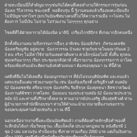
ฝ่ายทะเบียนนี่ก็สำคัญมากๆเช่นกันได้คนที่เคยทำงานให้กรรมการรุ่นก่อน
น้องเจ วิไลวรรณ ชนะฤทธิ์ พอดีจบรุ่น นี้ รู้งานหมดแล้วเรื่องลงทะเบียนจึง
ไม่มีปัญหาเท่าไหร่ (ยกเว้นบัณฑิตบางคนที่ไม่ให้ความร่วมมือ >>ไม่สน ไม่
ต้องการ ไม่มีเงิน ไม่จ่าย ไม่ร่วมงาน ไม่ๆๆๆๆๆ ทุกอย่าง
โชคดีที่ได้ฝ่ายหารายได้น้องนิด มาลินี เกรียงไกรลิปิกร ที่เก่งมากอีกคนหนึ่ง
อีกทั้งทีมงานหมายถึงกรรมการอื่นๆ อาทิเช่น น้องอธิภัทร ภัทรมงคลชัย
น้องเหรียญชัย อยู่สบาย น้องวรวรรณ บัวแดง ช่วยกันขายโฆษณากันแค่ 2-
3 คน จริงๆ ไม่มีค่าใช้จ่ายกันเลยค่าเดินทาง ค่าเล็กๆน้อยไม่มี ทั้งสิ้น ทุกคน
ทุ่มเทกันมากๆๆ เรียก ประชุมทุกสัปดาห์ เพื่อรายงาน น้องๆกรรมการ มาโดย
พร้อมเพียงกันแม้จะติดงานยังส่งตัวแทนมา ต้องขอบคุณมา ณ ที่นี้ด้วย
แต่สิ่งที่ลืมไม่ได้เลยคือ น้องอนุกรรมการ ที่ยังไม่จบเนติบัณฑิต และจบแล้ว
แต่จบรุ่นอื่นแต่มาช่วยงานทุกวัน เช่น น้องก้องเกียรติ์ เจริญธีรวงศ์ จบสมัย
62 น้องเดชธชัย ศรีธนากฤช น้องรสริน ริมธีรกุล น้องยุทธนา สิสชวาลวัฒน์
น้องกานต์พิชชา กาศโอสถ น้องแมน รองประธานสมัย 62 น้องนายประธาน
สมัย 63 และท่านที่ปรึกษาทั้งหลาย ท่านอาจารย์ประเสริฐ เสียงสุทธิวงศ์ ท่าน
ผู้อำนวยการสำนักฝึกอบรมฯ ท่านให้คำแนะนำมากมายทีมงานขอกราบ
ขอบพระคุณท่านด้วยเช่นกัน มา ณ ที่นี้
นอกเหนือจากงานขึ้นทะเบียนบัณฑิตแล้ว งานที่ต้องทำหลักๆคือทำของที่
ระลึกอันได้แก่ เข็มวิทยฐานะ เสื้อแจ็คเก็ต ประมวลกฎหมาย หนังสือรพี 1
ชุด 2 เล่ม แหวนรุ่น ทำเนียบรุ่น ซึ่งราคารวมเกือบ 2000 บาท แต่เก็บเงินท่าน