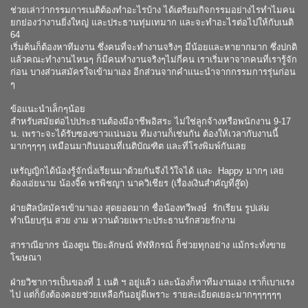
ช่วยเล่าว่ากรรมการเนติต้องทำอะไรบ้าง ได้เตรียมกิจกรรมอย่างไรทำไมคน
ยกย่องว่างานยิ่งใหญ่ และประธานทุ่มเทมาก และจะทำอะไรต่อไปให้กับเนติ
64
เริ่มต้นก็ต้องหาทีมงาน ซึ่งคนที่จะทำงานจริงๆ มีน้อยและหายากมาก ซึ่งปกติ
แล้วคณะทำงานไหนๆ ก็มีคนทำงานจริงๆไม่กี่คน เราเริ่มหาจากคนที่เรารู้จัก
ก่อน บางส่วนสมัครใจเข้ามาเอง อีกส่วนจากคำแนะนำจากกรรมการรุ่นก่อน
ๆ
ข้อแนะนำเล็กๆน้อย
สำหรับสมัยต่อไปประธานต้องมีอาชีพอิสระ ไม่ใช่ลูกจ้างหรือพนักงาน 9-17
น. เพราะจะได้รับซองขาวแน่นอน ทีมงานก็เช่นกัน ต้องให้เวลากับงานนี้
มากๆๆๆๆ เหมือนมากินนอนที่เนติบัณฑิต และที่โรงพิมพ์กันเลย
เหรัญญิกได้น้องรู้จักนั่งเรียนมาด้วยกันจึงไว้ใจได้ และ Happy มากๆ เลย
ต้องเอ่ยนาม น้องจิ๊ด พรพิชญา นาควิเชียร (เรื่องเงินสำคัญที่สู๊ด)
ฝ่ายศิลป์สมัครเข้ามาเอง สุดยอดมาก ชื่อน้องทวีพงษ์ รักเรียน รูปเล่ม
ทำเนียบรุ่น สวย งาม หวานด้วยเพราะประธานรักสวยรักงาม
สาราณียากร น้องตูน ปิยะลักษณ์ ทัฬหิกรณ์ ก็ช่วยทุกอย่าง แม้กระทั่งขาย
โฆษณา
ฝ่ายวิชาการเป็นของที่ 1 เนติ ฯ อยู่แล้ว และน้องก็หาทีมงานเอง เราก็เบาแรง
ไป แต่ก็ยังต้องคอยช่วยเหลือกันอยู่ดีเพราะ รายละเอียดเยอะมากๆๆๆๆๆๆ