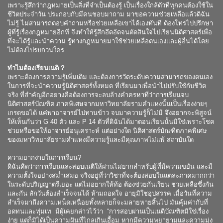
เพราะรู้สึกว่ากฎหมายเป็นสิ่งที่จำเป็นต้องรู้ เป็นเรื่องใกล้ตัวที่ทุกคนต้องใช้ใน
ชีวิตประจำวัน ประกอบกับมีคนชอบมาถาม มาขอความช่วยเหลือแล้วดิฉัน
ไม่รู้ ไม่สามารถตอบคำถามหรือช่วยเหลือเขาได้เองทันที ต้องโทรไปปรึกษา
ผู้ที่รู้เรื่องกฎหมายอีกที จึงทำให้รู้สึกอึดอัดจนตัดสินใจไปเรียนนิติศาสตร์เพื่อ
ที่จะได้รู้และนำความ รู้ทางกฎหมายมาใช้ช่วยเหลือตนเองและผู้อื่นได้โดย
ไม่ต้องไปรบกวนใคร
ทำไมต้องเรียนเนติ ?
เพราะต้องการความรู้เพิ่มเติม และต้องการวัดระดับความสามารถของตนเอง
ในการที่จะนำความรู้นิติศาสตร์ทั้งหมด ที่เรียนมาเพื่อนำไปปรับใช้กับชีวิต
จริง ที่สำคัญอีกอย่างคือต้องการจะลบล้างคำครหาที่ว่าการเรียนจบ
นิติศาสตร์บัณฑิต ภาคพิเศษจากมหาวิทยาลัยรามคำแหงนั้นเป็นเรื่องง่ายๆ
เกรดขอได้ แค่พาอาจารย์ไปทานข้าว จบมาความรู้ก็ไม่มี จึงอยากจะพิสูจน์
ให้เห็นกันว่า G 40 ตัว และ P 14 ตัวที่ดิฉันได้มาตอนเรียนนั้นมิใช่เพราะโชค
ช่วยหรือขอให้อาจารย์อนุเคราะห์ แต่อย่างใด นิติศาสตร์บัณฑิตภาคพิเศษ
ของมหาวิทยาลัยรามคำแหงมีความรู้และมีคุณภาพไม่แพ้ สถาบันใด
ความยากง่ายในการเรียน?
ดิฉันคิดว่าการเรียนและสอบเนติให้ผ่านไม่ยากสำหรับผู้ที่มีความขยัน และมี
ความตั้งใจอย่างสม่ำเสมอ จริงอยู่ที่ว่าวิชาที่จะต้องสอบในแต่ละภาคมากกว่า
ในระดับปริญญาตรีเยอะ แต่ไม่อยากให้ท้อ ต้องช่วยกันเรียน ช่วยเหลือซึ่งกัน
และกัน สักวันต้องสำเร็จจนได้ ห้ามถอดใจ อายุมิใช่อุปสรรค เมื่อวันที่ความ
สำเร็จมาถึงความเหน็ดเหนื่อยทั้งหลายก็จะมลายหายสิ้นไป มันคุ้มค่ากับที่
อดทนและทุ่มเท มีผู้เคยกล่าวไว้ว่า
“การสอบผ่านเป็นเนติบัณฑิตมิใช่เรื่อง
ง่าย แต่ก็มิได้เป็นความฝันที่ไกลเกินเอื้อม หากมีความพยายามและความมุ่ง