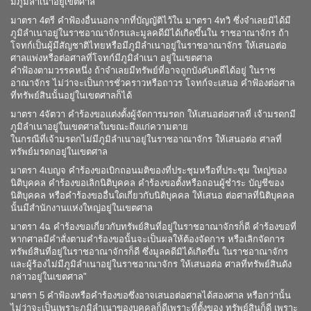
มีภูมิลำเนาอยู่เขตศาล
มาตรา 4ตรี คำฟ้องอื่นนอกจากที่บัญญัติไว้ใน มาตรา 4ทวิ ซึ่งจำเลยมิได้มี
ภูมิลำเนาอยู่ในราชอาณาจักรและมูลคดีมิได้เกิดขึ้นใน ราชอาณาจักร ถ้า
โจทก์เป็นผู้มีสัญชาติไทยหรือมีภูมิลำเนาอยู่ในราชอาณาจักร ให้เสนอต่อ
ศาลแพ่งหรือต่อศาลที่โจทก์มีภูมิลำเนา อยู่ในเขตศาล
คำฟ้องตามวรรคหนึ่ง ถ้าจำเลยมีทรัพย์ที่อาจถูกบังคับคดีได้อยู่ ในราช
อาณาจักร ไม่ว่าจะเป็นการชั่วคราวหรือถาวร โจทก์จะเสนอ คำฟ้องต่อศาล
ที่ทรัพย์สินนั้นอยู่ในเขตศาลก็ได้
มาตรา 4จัตวา คำร้องขอแต่งตั้งผู้จัดการมรดก ให้เสนอต่อศาลที่ เจ้ามรดกมี
ภูมิลำเนาอยู่ในเขตศาลในขณะถึงแก่ความตาย
ในกรณีที่เจ้ามรดกไม่มีภูมิลำเนาอยู่ในราชอาณาจักร ให้เสนอต่อ ศาลที่
ทรัพย์มรดกอยู่ในเขตศาล
มาตรา 4เบญจ คำร้องขอเบิกถอนมติของที่ประชุมหรือที่ประชุม ใหญ่ของ
นิติบุคคล คำร้องขอเลิกนิติบุคคล คำร้องขอตั้งหรือถอนผู้ชำระ บัญชีของ
นิติบุคคล หรือคำร้องขออื่นใดเกี่ยวกับนิติบุคคล ให้เสนอ ต่อศาลที่นิติบุคคล
นั้นมีสำนักงานแห่งใหญ่อยู่ในเขตศาล
มาตรา 4ฉ คำร้องขอเกี่ยวกับทรัพย์สินที่อยู่ในราชอาณาจักรก็ดี คำร้องขอที่
หากศาลมีคำสั่งตามคำร้องขอนั้นจะเป็นผลให้ต้องจัดการ หรือเลิกจัดการ
ทรัพย์สินที่อยู่ในราชอาณาจักรก็ดี ซึ่งมูลคดีมิได้เกิดขึ้น ในราชอาณาจักร
และผู้ร้องไม่มีภูมิลำเนาอยู่ในราชอาณาจักร ให้เสนอต่อ ศาลที่ทรัพย์สินดัง
กล่าวอยู่ในเขตศาล"
มาตรา 5 คำฟ้องหรือคำร้องขอซึ่งอาจเสนอต่อศาลได้สองศาล หรือกว่านั้น
ไม่ว่าจะเป็นเพราะภูมิลำเนาของบุคคลก็ดีเพราะที่ตั้งของ ทรัพย์สินก็ดี เพราะ