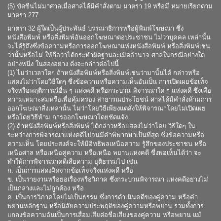
(5) ขัดขืนไม่มาศาลเมื่อศาลได้มีคำสั่งตาม มาตรา 19 หรือมี หมายเรียกตาม
มาตรา 277
มาตรา 32 ผู้ใดเป็นผู้ประพันธ์ บรรณาธิการหรือผู้พิมพ์โฆษณา ซึ่ง
หนังสือพิมพ์ หรือสิ่งพิมพ์อันออกโฆษณาต่อประชาชน ไม่ว่าบุคคล เหล่านั้น
จะได้รู้ถึงซึ่งข้อความหรือการออกโฆษณาแห่งหนังสือพิมพ์ หรือสิ่งพิมพ์เช่น
ว่านั้นหรือไม่ ให้ถือว่าได้กระทำผิดฐานละเมิดอำนาจ ศาลในกรณีอย่างใด
อย่างหนึ่ง ในสองอย่าง ดั่งจะกล่าวต่อไปนี้
(1) ไม่ว่าเวลาใดๆ ถ้าหนังสือพิมพ์หรือสิ่งพิมพ์เช่นว่ามานั้นได้ กล่าวหรือ
แสดงไม่ว่าโดยวิธีใดๆ ซึ่งข้อความหรือความเห็นอันเป็น การเปิดเผยข้อเท็จ
จริงหรือพฤติการณ์อื่น ๆ แห่งคดี หรือกระบวน พิจารณาใด ๆ แห่งคดี ซึ่งเพื่อ
ความเหมาะสมหรือเพื่อคุ้มครอง สาธารณประโยชน์ ศาลได้มีคำสั่งห้ามการ
ออกโฆษณาสิ่งเหล่านั้น ไม่ว่าโดยวิธีเพียงแต่สั่งให้พิจารณาโดยไม่เปิดเผย
หรือโดยวิธีห้าม การออกโฆษณาโดยชัดแจ้ง
(2) ถ้าหนังสือพิมพ์หรือสิ่งพิมพ์ ได้กล่าวหรือแสดงไม่ว่าโดย วิธีใดๆ ใน
ระหว่างการพิจารณาแห่งคดีไปจนมีคำพิพากษาเป็นที่สุด ซึ่งข้อความหรือ
ความเห็น โดยประสงค์จะให้มีอิทธิพลเหนือความ รู้สึกของประชาชน หรือ
เหนือศาล หรือเหนือคู่ความ หรือเหนือ พยานแห่งคดี ซึ่งพอเห็นได้ว่า จะ
ทำให้การพิจารณาคดีเสียความ ยุติธรรมไป เช่น
ก. เป็นการแสดงผิดจากข้อเท็จจริงแห่งคดี หรือ
ข. เป็นรายงานหรือย่อเรื่องหรือวิภาค ซึ่งกระบวนพิจารณา แห่งคดีอย่างไม่
เป็นกลางและไม่ถูกต้อง หรือ
ค. เป็นการวิภาคโดยไม่เป็นธรรม ซึ่งการดำเนินคดีของคู่ความ หรือคำ
พยานหลักฐาน หรือนิสัยความประพฤติของคู่ความหรือพยาน รวมทั้งการ
แถลงข้อความอันเป็นการเสื่อมเสียต่อชื่อเสียงของคู่ความ หรือพยาน แม้