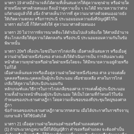
มาตรา 19 ศาลมีอำนาจสั่งได้ตามที่เห็นสมควรให้คู่ความทุกฝ่าย หรือฝ่ายใด
ฝ่ายหนึ่งมาศาลด้วยตนเอง ถึงแม้ว่าคู่ความนั้น ๆ จะได้มี ทนายความว่าต่าง
แก้ต่างอยู่แล้วก็ดี อนึ่ง ถ้าศาลเห็นว่าการที่ คู่ความมาศาลด้วยตนเองอาจยัง
ให้เกิดความตกลง หรือการประนี ประนอมยอมความดั่งที่บัญญัติไว้ใน
มาตรา ต่อไปนี้ ก็ให้ศาลสั่งให้ คู่ความมาศาลด้วยตนเอง
มาตรา 20 ไม่ว่าการพิจารณาคดีจะได้ดำเนินไปแล้วเพียงใด ให้ศาลมีอำนาจ
ที่จะไกล่เกลี่ยให้คู่ความได้ตกลงกัน หรือประนี ประนอมยอมความกันในข้อ
พิพาทนั้น
มาตรา 20ทวิ เพื่อประโยชน์ในการไกล่เกลี่ย เมื่อศาลเห็นสมควร หรือเมื่อคู่
ความฝ่ายใดฝ่ายหนึ่งร้องขอ ศาลจะสั่งให้ดำเนินการเป็น การลับเฉพาะต่อ
หน้าตัวความทุกฝ่ายหรือฝ่ายใดฝ่ายหนึ่งโดยจะ ให้มีทนายความอยู่ด้วยหรือ
ไม่ก็ได้
เมื่อศาลเห็นสมควรหรือเมื่อคู่ความฝ่ายใดฝ่ายหนึ่งร้องขอ ศาล อาจแต่งตั้ง
บุคคลหรือคณะบุคคลเป็นผู้ประนีประนอม เพื่อช่วยเหลือ ศาลในการไกล่
เกลี่ยให้คู่ความได้ประนีประนอมกัน
หลักเกณฑ์และวิธีการในการไกล่เกลี่ยของศาล การแต่งตั้งผู้ประนีประนอม
รวมทั้งอำนาจหน้าที่ของผู้ประนีประนอม ให้เป็นไปตามที่กำหนดไว้ในข้อ
กำหนดของประธานศาลฎีกา โดยความเห็นชอบของที่ประชุมใหญ่ของศาล
ฎีกา
ข้อกำหนดของประธานศาลฎีกาตามวรรคสาม เมื่อได้ประกาศในราชกิจจานุ
เบกษาแล้ว ให้ใช้บังคับได้
มาตรา 21 เมื่อคู่ความฝ่ายใดเสนอคำขอหรือคำแถลงต่อศาล
(1) ถ้าประมวลกฎหมายนี้มิได้บัญญัติว่า คำขอหรือคำแถลง จะต้องทำเป็น