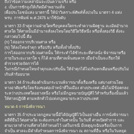
ถึงว่าข้อความเหล่านั้นจะเป็นความจริง หรือ
ง. เป็นการชักจูงให้เกิดมีคำพยานเท็จ
เพื่อประโยชน์แห่ง มาตรานี้ ให้นำวิเคราะห์ศัพท์ทั้งปวงใน มาตรา 4 แห่ง
พรบ. การพิมพ์ พ.ศ.2476 มาใช้บังคับ
มาตรา 33 ถ้าคู่ความฝ่ายใดหรือบุคคลใดกระทำความผิดฐาน ละเมิดอำนาจ
ศาลใด ให้ศาลนั้นมีอำนาจสั่งลงโทษโดยวิธีใดวิธีหนึ่ง หรือทั้งสองวิธี ดั่งจะ
กล่าวต่อไปนี้ คือ
(ก) ไล่ออกจากบริเวณศาล หรือ
(ข) ให้ลงโทษจำคุก หรือปรับ หรือทั้งจำทั้งปรับ
การไล่ออกจากบริเวณศาลนั้น ให้กระทำได้ชั่วระยะที่ศาลนั่ง พิจารณาหรือ
ภายในระยะเวลาใด ๆ ก็ได้ ตามที่ศาลเห็นสมควร เมื่อจำเป็นจะเรียกให้
ตำรวจช่วยจัดการได้
ในกรณีกำหนดโทษจำคุกและปรับนั้น ให้จำคุกได้ไม่เกินหกเดือนหรือปรับไม่
เกินห้าร้อยบาท
มาตรา 34 ถ้าจะต้องดำเนินกระบวนพิจารณาทั้งเรื่องหรือ แต่บางส่วนโดย
ทางอาศัยหรือโดยร้องขอต่อเจ้าหน้าที่ในเมือง ต่างประเทศ เมื่อไม่มีข้อตกลง
ระหว่างประเทศใดอย่างหนึ่ง หรือไม่มีกฎหมายบัญญัติไว้สำหรับเรื่องนั้นแล้ว
ให้ศาลปฏิบัติ ตามหลักทั่วไปแห่งกฎหมายระหว่างประเทศ
หมวด 4 การนั่งพิจารณา
มาตรา 35 ถ้าประมวลกฎหมายนี้มิได้บัญญัติไว้เป็นอย่างอื่น การนั่งพิจารณา
คดีที่ยื่นไว้ต่อศาลใด จะต้องกระทำในศาลนั้น ในวันที่ ศาลเปิดทำการ และ
ตามเวลาทำงานที่ศาลได้กำหนดไว้ แต่ในกรณี มีเหตุฉุกเฉินหรือเป็นการ
จำเป็น ศาลจะมีคำสั่งกำหนดการนั่งพิจารณา ณ สถานที่อื่น หรือในวันหยุด