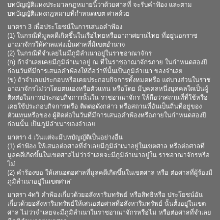
บทบัญญัติแห่งประมวลกฎหมายนี้ว่าด้วยศาลที่ จะรับคำฟ้อง และตาม
บทบัญญัติแห่งกฎหมายที่กำหนดเขต ศาลด้วย
มาตรา 3 เพื่อประโยชน์ในการเสนอคำฟ้อง
(1) ในกรณีที่มูลคดีเกิดขึ้นในเรือไทยหรืออากาศยานไทย ที่อยู่นอกราช
อาณาจักรให้ศาลแพ่งเป็นศาลที่มีเขตอำนาจ
(2) ในกรณีที่จำเลยไม่มีภูมิลำเนาอยู่ในราชอาณาจักร
(ก) ถ้าจำเลยเคยมีภูมิลำเนาอยู่ ณ ที่ในราชอาณาจักรภาย ในกำหนดสองปี
ก่อนวันที่มีการเสนอคำฟ้องให้ถือว่าที่นั้นเป็นภูมิลำเนา ของจำเลย
(ข) ถ้าจำเลยประกอบหรือเคยประกอบกิจการทั้งหมดหรือ แต่บางส่วนในราช
อาณาจักรไม่ว่าโดยตนเองหรือตัวแทน หรือโดย มีบุคคลหนึ่งบุคคลใดเป็นผู้
ติดต่อในการประกอบกิจการนั้นใน ราชอาณาจักร ให้ถือว่าสถานที่ที่ใช้หรือ
เคยใช้ประกอบกิจการหรือ ติดต่อดังกล่าว หรือสถานที่อันเป็นถิ่นที่อยู่ของ
ตัวแทนหรือของ ผู้ติดต่อในวันที่มีการเสนอคำฟ้องหรือภายในกำหนดสองปี
ก่อนนั้น เป็นภูมิลำเนาของจำเลย
มาตรา 4 เว้นแต่จะมีบทบัญญัติเป็นอย่างอื่น
(1) คำฟ้อง ให้เสนอต่อศาลที่จำเลยมีภูมิลำเนาอยู่ในเขตศาล หรือต่อศาลที่
มูลคดีเกิดขึ้นในเขตศาลไม่ว่าจำเลยจะมีภูมิลำเนาอยู่ใน ราชอาณาจักรหรือ
ไม่
(2) คำร้องขอ ให้เสนอต่อศาลที่มูลคดีเกิดขึ้นในเขตศาล หรือ ต่อศาลที่ผู้ร้องมี
ภูมิลำเนาอยู่ในเขตศาล"
มาตรา 4ทวิ คำฟ้องเกี่ยวด้วยอสังหาริมทรัพย์ หรือสิทธิหรือ ประโยชน์อัน
เกี่ยวด้วยอสังหาริมทรัพย์ให้เสนอต่อศาลที่อสังหาริมทรัพย์ นั้นตั้งอยู่ในเขต
ศาล ไม่ว่าจำเลยจะมีภูมิลำเนาในราชอาณาจักรหรือไม่ หรือต่อศาลที่จำเลย