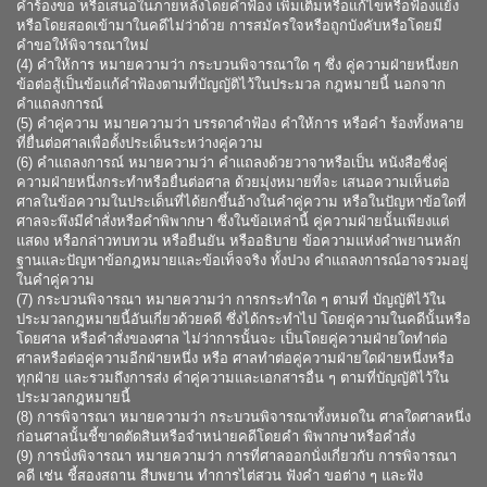
คำร้องขอ หรือเสนอในภายหลังโดยคำฟ้อง เพิ่มเติมหรือแก้ไขหรือฟ้องแย้ง
หรือโดยสอดเข้ามาในคดีไม่ว่าด้วย การสมัครใจหรือถูกบังคับหรือโดยมี
คำขอให้พิจารณาใหม่
(4) คำให้การ หมายความว่า กระบวนพิจารณาใด ๆ ซึ่ง คู่ความฝ่ายหนึ่งยก
ข้อต่อสู้เป็นข้อแก้คำฟ้องตามที่บัญญัติไว้ในประมวล กฎหมายนี้ นอกจาก
คำแถลงการณ์
(5) คำคู่ความ หมายความว่า บรรดาคำฟ้อง คำให้การ หรือคำ ร้องทั้งหลาย
ที่ยื่นต่อศาลเพื่อตั้งประเด็นระหว่างคู่ความ
(6) คำแถลงการณ์ หมายความว่า คำแถลงด้วยวาจาหรือเป็น หนังสือซึ่งคู่
ความฝ่ายหนึ่งกระทำหรือยื่นต่อศาล ด้วยมุ่งหมายที่จะ เสนอความเห็นต่อ
ศาลในข้อความในประเด็นที่ได้ยกขึ้นอ้างในคำคู่ความ หรือในปัญหาข้อใดที่
ศาลจะพึงมีคำสั่งหรือคำพิพากษา ซึ่งในข้อเหล่านี้ คู่ความฝ่ายนั้นเพียงแต่
แสดง หรือกล่าวทบทวน หรือยืนยัน หรืออธิบาย ข้อความแห่งคำพยานหลัก
ฐานและปัญหาข้อกฎหมายและข้อเท็จจริง ทั้งปวง คำแถลงการณ์อาจรวมอยู่
ในคำคู่ความ
(7) กระบวนพิจารณา หมายความว่า การกระทำใด ๆ ตามที่ บัญญัติไว้ใน
ประมวลกฎหมายนี้อันเกี่ยวด้วยคดี ซึ่งได้กระทำไป โดยคู่ความในคดีนั้นหรือ
โดยศาล หรือคำสั่งของศาล ไม่ว่าการนั้นจะ เป็นโดยคู่ความฝ่ายใดทำต่อ
ศาลหรือต่อคู่ความอีกฝ่ายหนึ่ง หรือ ศาลทำต่อคู่ความฝ่ายใดฝ่ายหนึ่งหรือ
ทุกฝ่าย และรวมถึงการส่ง คำคู่ความและเอกสารอื่น ๆ ตามที่บัญญัติไว้ใน
ประมวลกฎหมายนี้
(8) การพิจารณา หมายความว่า กระบวนพิจารณาทั้งหมดใน ศาลใดศาลหนึ่ง
ก่อนศาลนั้นชี้ขาดตัดสินหรือจำหน่ายคดีโดยคำ พิพากษาหรือคำสั่ง
(9) การนั่งพิจารณา หมายความว่า การที่ศาลออกนั่งเกี่ยวกับ การพิจารณา
คดี เช่น ชี้สองสถาน สืบพยาน ทำการไต่สวน ฟังคำ ขอต่าง ๆ และฟัง