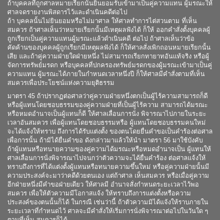
ถ้าบุคคลที่ถูกศาลหมายเรียกนั้นยินยอมรับเข้ามาเป็นคู่ความแทน ผู้มรณะให้
ศาลจดรายงานพิสดารไว้และดำเนินคดีต่อไป
ถ้า บุคคลนั้นไม่ยินยอมหรือไม่มาศาล ให้ศาลทำการไต่สวนตาม ที่เห็น
สมควร ถ้าศาลเห็นว่าหมายเรียกนั้นมีเหตุผลฟังได้ ก็ให้ ออกคำสั่งตั้งบุคคลผู้
ถูกเรียกเป็นคู่ความแทนผู้มรณะแล้วดำเนินคดี ต่อไป ถ้าศาลเห็นว่าข้อ
คัดค้านของบุคคลผู้ถูกเรียกมีเหตุผลฟังได้ ก็ให้ศาลสั่งเพิกถอนหมายเรียกนั้น
เสีย และถ้าคู่ความฝ่ายใดฝ่ายหนึ่ง ไม่สามารถเรียกทายาทอันแท้จริง หรือผู้
จัดการทรัพย์มรดก หรือบุคคลที่ปกครองทรัพย์มรดกของผู้มรณะเข้ามาเป็นคู่
ความแทน ผู้มรณะได้ภายในกำหนดเวลาหนึ่งปี ก็ให้ศาลมีคำสั่งตามที่เห็น
สมควรเพื่อประโยชน์แห่งความยุติธรรม
มาตรา 45 ถ้าปรากฏต่อศาลว่าคู่ความฝ่ายหนึ่งตกเป็นผู้ไร้ความสามารถก็ดี
หรือผู้แทนโดยชอบธรรมของคู่ความฝ่ายที่เป็นผู้ไร้ความ สามารถได้มรณะ
หรือหมดอำนาจเป็นผู้แทนก็ดี ให้ศาลเลื่อนการนั่ง พิจารณาไปภายในระยะ
เวลาอันสมควร เพื่อผู้แทนโดยชอบธรรมหรือ ผู้แทนโดยชอบธรรมคนใหม่
จะได้แจ้งให้ทราบ ถึงการได้รับแต่งตั้ง ของตนโดยยื่นคำขอเป็นคำร้องต่อศาล
เพื่อการนั้น ถ้ามิได้ยื่นคำขอ ดังกล่าวมาแล้วให้นำ มาตรา 56 มาใช้บังคับ
ถ้าผู้แทนหรือทนายความของคู่ความได้มรณะหรือหมดอำนาจเป็น ผู้แทนให้
ศาลเลื่อนการนั่งพิจารณาไปจนกว่าตัวความจะได้ยื่นคำร้อง ต่อศาลแจ้งให้
ทราบถึงการที่ได้แต่งตั้งผู้แทนหรือทนายความขึ้นใหม่ หรือคู่ความฝ่ายนั้นมี
ความประสงค์จะมาว่าคดีด้วยตนเอง แต่ถ้าศาล เห็นสมควร หรือเมื่อคู่ความ
อีกฝ่ายหนึ่งมีคำขอฝ่ายเดียว ให้ศาลมี อำนาจสั่งกำหนดระยะเวลาไว้พอ
สมควร เพื่อให้ตัวความมีโอกาสแจ้ง ให้ทราบถึงการแต่งตั้งหรือความ
ประสงค์ของตนนั้นก็ได้ ในกรณี เช่นว่านี้ ถ้าตัวความมิได้แจ้งให้ราบภายใน
ระยะเวลาที่กำหนดไว้ ศาลจะมีคำสั่งให้เริ่มการนั่งพิจารณาต่อไปในวันใด ๆ
ตามที่เห็น สมควรก็ได้