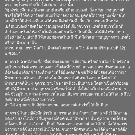
ตรวจอยู่ในเขตศาลใด ให้เสนอต่อศาล นั้น
(4) คำร้องที่เสนอให้ศาลถอนคืนหรือเปลี่ยนแปลงคำสั่ง หรือการอนุญาตที่
ศาลได้ให้ไว้ก็ดี คำร้องที่เสนอให้ศาลถอดถอน บุคคลใดจากฐานะที่ศาลได้
แต่งตั้งไว้ก็ดีคำร้องที่เสนอให้ศาลมีคำสั่งใดที่ เกี่ยวกับการถอนคืนหรือ
เปลี่ยนแปลงคำสั่งหรือการอนุญาตหรือที่เกี่ยวกับการ แต่งตั้งเช่นว่านั้นก็ดี
คำร้องขอหรือคำร้องอื่นใดที่เสนอเกี่ยวเนื่อง กับคดีที่ศาลได้มีคำพิพากษา
หรือคำสั่งไปแล้วก็ดี ให้เสนอต่อศาลในคดี ที่ได้มีคำสั่งการอนุญาตการแต่งตั้ง
หรือคำพิพากษานั้น
หมายเหตุมาตรา 7 แก้ไขเพิ่มเติมโดยพรบ. แก้ไขเพิ่มเติมปวิพ.(ฉบับที่ 12)
พ.ศ.2534
มาตรา 8 ถ้าคดีสองเรื่องซึ่งมีประเด็นอย่างเดียวกัน หรือเกี่ยวเนื่อง ใกล้ชิดกัน
อยู่ในระหว่างพิจารณาของศาลชั้นต้นที่มีเขตอำนาจสอง ศาลต่างกันและศาล
ทั้งสองนั้นได้ยกคำร้องทั้งหลายที่ได้ยื่นต่อศาล ขอให้คดีทั้งสองได้พิจารณา
พิพากษารวมในศาลเดียวกันนั้นเสีย ตราบใดที่ศาลใดศาลหนึ่งยังมิได้
พิพากษาคดีนั้น ๆ คู่ความฝ่ายใด ฝ่ายหนึ่งจะยื่นคำขอ โดยทำเป็นคำร้องต่อ
อธิบดีผู้พิพากษาศาล อุทธรณ์ เพื่อขอให้มีคำสั่งให้ศาลใดศาลหนึ่งจำหน่าย
คดี ซึ่งอยู่ในระหว่าง พิจารณานั้นออกเสียจากสารบบความหรือให้โอน คดีไป
ยังอีกศาลหนึ่งก็ได้แล้วแต่กรณี
คำสั่งใด ๆ ของอธิบดีผู้พิพากษาศาลอุทธรณ์เช่นว่านี้ให้เป็นที่สุด
มาตรา 9 ในกรณีดั่งที่กล่าวในมาตราก่อนนั้น ถ้าศาลใดศาล หนึ่งได้พิพากษา
คดีแล้ว และได้มีการยื่นอุทธรณ์คัดค้านคำพิพากษา นั้น คู่ความฝ่ายใดฝ่าย
หนึ่งอาจยื่นคำขอโดยทำเป็นคำร้องต่อศาล อุทธรณ์ ขอให้มีคำสั่งให้งดการ
พิจารณาคดีชั้นอุทธรณ์นั้นไว้ก่อน จนกว่าอีกศาลหนึ่ง จะได้พิพากษาคดีอีก
เรื่องหนึ่งเสร็จแล้วก็ได้ และถ้าได้มีการอุทธรณ์คดีเรื่องหลังนี้ ก็ให้ศาล