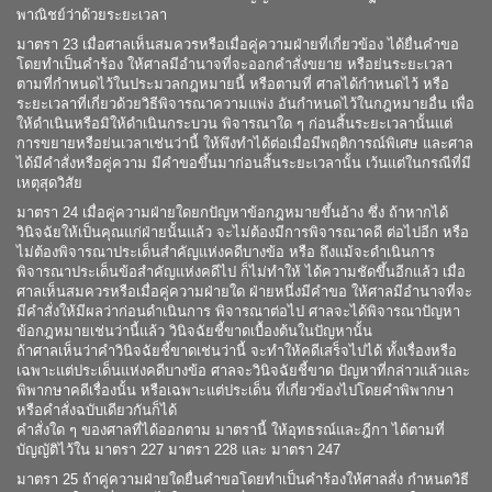
พาณิชย์ว่าด้วยระยะเวลา
มาตรา 23 เมื่อศาลเห็นสมควรหรือเมื่อคู่ความฝ่ายที่เกี่ยวข้อง ได้ยื่นคำขอ
โดยทำเป็นคำร้อง ให้ศาลมีอำนาจที่จะออกคำสั่งขยาย หรือย่นระยะเวลา
ตามที่กำหนดไว้ในประมวลกฎหมายนี้ หรือตามที่ ศาลได้กำหนดไว้ หรือ
ระยะเวลาที่เกี่ยวด้วยวิธีพิจารณาความแพ่ง อันกำหนดไว้ในกฎหมายอื่น เพื่อ
ให้ดำเนินหรือมิให้ดำเนินกระบวน พิจารณาใด ๆ ก่อนสิ้นระยะเวลานั้นแต่
การขยายหรือย่นเวลาเช่นว่านี้ ให้พึงทำได้ต่อเมื่อมีพฤติการณ์พิเศษ และศาล
ได้มีคำสั่งหรือคู่ความ มีคำขอขึ้นมาก่อนสิ้นระยะเวลานั้น เว้นแต่ในกรณีที่มี
เหตุสุดวิสัย
มาตรา 24 เมื่อคู่ความฝ่ายใดยกปัญหาข้อกฎหมายขึ้นอ้าง ซึ่ง ถ้าหากได้
วินิจฉัยให้เป็นคุณแก่ฝ่ายนั้นแล้ว จะไม่ต้องมีการพิจารณาคดี ต่อไปอีก หรือ
ไม่ต้องพิจารณาประเด็นสำคัญแห่งคดีบางข้อ หรือ ถึงแม้จะดำเนินการ
พิจารณาประเด็นข้อสำคัญแห่งคดีไป ก็ไม่ทำให้ ได้ความชัดขึ้นอีกแล้ว เมื่อ
ศาลเห็นสมควรหรือเมื่อคู่ความฝ่ายใด ฝ่ายหนึ่งมีคำขอ ให้ศาลมีอำนาจที่จะ
มีคำสั่งให้มีผลว่าก่อนดำเนินการ พิจารณาต่อไป ศาลจะได้พิจารณาปัญหา
ข้อกฎหมายเช่นว่านี้แล้ว วินิจฉัยชี้ขาดเบื้องต้นในปัญหานั้น
ถ้าศาลเห็นว่าคำวินิจฉัยชี้ขาดเช่นว่านี้ จะทำให้คดีเสร็จไปได้ ทั้งเรื่องหรือ
เฉพาะแต่ประเด็นแห่งคดีบางข้อ ศาลจะวินิจฉัยชี้ขาด ปัญหาที่กล่าวแล้วและ
พิพากษาคดีเรื่องนั้น หรือเฉพาะแต่ประเด็น ที่เกี่ยวข้องไปโดยคำพิพากษา
หรือคำสั่งฉบับเดียวกันก็ได้
คำสั่งใด ๆ ของศาลที่ได้ออกตาม มาตรานี้ ให้อุทธรณ์และฎีกา ได้ตามที่
บัญญัติไว้ใน มาตรา 227 มาตรา 228 และ มาตรา 247
มาตรา 25 ถ้าคู่ความฝ่ายใดยื่นคำขอโดยทำเป็นคำร้องให้ศาลสั่ง กำหนดวิธี