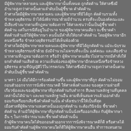
มีผู้พิพากษาหลายคน และผู้พิพากษานั้นทั้งหมด ถูกคัดค้าน ให้ศาลซึ่งมี
อำนาจสูงกว่าศาลนั้นตามลำดับเป็นผู้ชี้ขาด คำคัดค้าน
ถ้าศาลใดมีผู้พิพากษาหลายคน และผู้พิพากษาที่มิได้ถูก คัดค้านรวมทั้ง
ข้าหลวงยุติธรรม ถ้าได้นั่งพิจารณาด้วยมีจำนวน ครบที่จะเป็นองค์คณะและ
มีเสียงข้างมากตามที่กฎหมายต้องการ ให้ศาลเช่นว่านั้นเป็นผู้ชี้ขาดคำ
คัดค้าน แต่ในกรณีที่อยู่ในอำนาจ ของผู้พิพากษาคนเดียว จะชี้ขาดคำ
คัดค้านห้ามมิให้ผู้พิพากษา คนนั้นมีคำสั่งให้ยกคำคัดค้าน โดยผู้พิพากษาอีก
คนหนึ่งหรือ ข้าหลวงยุติธรรมมิได้เห็นพ้องด้วย
ถ้าศาลใดมีผู้พิพากษาหลายคนและผู้พิพากษาที่มิได้ถูกคัดค้าน แม้จะนับรวม
ข้าหลวงยุติธรรมเข้าด้วย ยังมีจำนวนไม่ครบที่จะเป็น องค์คณะ และเสียงข้าง
มากตามที่กฎหมายต้องการ หรือถ้า ผู้พิพากษาคนเดียวไม่สามารถมีคำสั่งให้
ยกคำคัดค้านเสียด้วย ความเห็นพ้องของผู้พิพากษาอีกคนหนึ่งหรือข้าหลวง
ยุติธรรม ตามที่บัญญัติไว้ในวรรคก่อน ให้ศาลซึ่งมีอำนาจสูงกว่าศาลนั้นตาม
ลำดับเป็นผู้ชี้ขาดคำคัดค้าน
มาตรา 14 เมื่อได้มีการร้องคัดค้านขึ้น และผู้พิพากษาที่ถูก คัดค้านไม่ยอม
ถอนตัวออกจากการนั่งพิจารณาคดี ให้ศาลฟังคำแถลง ของคู่ความฝ่ายที่
เกี่ยวข้องและของผู้พิพากษาที่ถูกคัดค้านกับทำการ สืบพยานหลักฐานที่บุคคล
เหล่านั้นได้นำมา และพยานหลักฐานอื่น ตามที่เห็นสมควรแล้วออกคำสั่ง
ยอมรับหรือยกเสียซึ่งคำคัดค้านนั้น คำสั่งเช่นว่านี้ให้เป็นที่สุด
เมื่อศาลที่ผู้พิพากษาแห่งศาลนั้นเองถูกคัดค้าน จะต้องวินิจฉัย ชี้ขาดคำ
คัดค้าน ห้ามมิให้ผู้พิพากษาที่ถูกคัดค้านนั้นนั่งหรือออกเสียง กับผู้พิพากษา
อื่น ๆ ในการพิจารณาและชี้ขาดคำคัดค้านนั้น
ถ้าผู้พิพากษาคนใดได้ขอถอนตัวออกจากการนั่งพิจารณาคดีก็ดี หรือศาลได้
ยอมรับคำคัดค้านผู้พิพากษาคนใดก็ดีให้ผู้พิพากษาคนอื่น ทำการแทนตาม