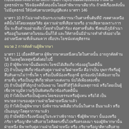
อุทธรณ์รวม วินิจฉัยคดีทั้งสองนั้นโดยคำพิพากษาเดียวกัน ถ้าคดีเรื่องหลังนั้น
ไม่มีอุทธรณ์ ให้บังคับตามบทบัญญัติแห่ง มาตรา 146
มาตรา 10 ถ้าไม่อาจดำเนินกระบวนพิจารณาในศาลชั้นต้นที่มี เขตศาลเหนือ
คดีนั้นได้โดยเหตุสุดวิสัย คู่ความฝ่ายที่เสียหายหรือ อาจเสียหายเพราะการ
นั้น จะยื่นคำขอฝ่ายเดียวโดยทำเป็นคำร้อง ต่อศาลชั้นต้น ซึ่งตนมีภูมิลำเนา
หรืออยู่ในเขตศาลในขณะนั้นก็ได้ และให้ศาลนั้นมีอำนาจทำคำสั่งอย่างใด
อย่างหนึ่งตามที่เห็นสมควร เพื่อประโยชน์แห่งยุติธรรม
หมวด 2 การคัดค้านผู้พิพากษา
มาตรา 11 เมื่อคดีถึงศาล ผู้พิพากษาคนหนึ่งคนใดในศาลนั้น อาจถูกคัดค้าน
ได้ ในเหตุใดเหตุหนึ่งดั่งต่อไปนี้
(1) ถ้าผู้พิพากษานั้นมีผลประโยชน์ได้เสียเกี่ยวข้องอยู่ในคดีนั้น
(2) ถ้าเป็นญาติเกี่ยวข้องกับคู่ความฝ่ายใดฝ่ายหนึ่ง คือว่าเป็น บุพการีหรือผู้
สืบสันดานไม่ว่าชั้นใด ๆ หรือเป็นพี่น้องหรือลูกพี่ ลูกน้องนับได้เพียงภายใน
สามชั้น หรือเป็นญาติเกี่ยวพันทางแต่งงาน นับได้เพียงสองชั้น
(3) ถ้าเป็นผู้ที่ได้ถูกอ้างเป็นพยาน โดยที่ได้รู้ได้เห็นเหตุการณ์ หรือโดยเป็นผู้
เชี่ยวชาญมีความรู้เป็นพิเศษเกี่ยวข้องกับคดีนั้น
(4) ถ้าได้เป็นหรือเป็นผู้แทนโดยชอบธรรมหรือผู้แทน หรือได้ เป็น
ทนายความของคู่ความฝ่ายใดฝ่ายหนึ่งมาแล้ว
(5) ถ้าได้เป็นผู้พิพากษา นั่งพิจารณาคดีเดียวกันนั้นในศาล อื่นมาแล้ว หรือ
เป็นอนุญาโตตุลาการมาแล้ว
(6) ถ้ามีคดีอีกเรื่องหนึ่งอยู่ในระหว่างพิจารณา ซึ่งผู้พิพากษา นั้นเองหรือ
ภริยา หรือญาติทางสืบสายโลหิตตรงขึ้นไปหรือตรงลงมา ของผู้พิพากษานั้น
ฝ่ายหนึ่ง พิพาทกับคู่ความฝ่ายใดฝ่ายหนึ่ง หรือ ภริยาหรือญาติทางสืบสาย