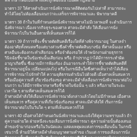
พิพากษาโดยเป็นกลางและถูกต้องนั้น เป็นผิด กฎหมาย
มาตรา 37 ให้ศาลดำเนินการนั่งพิจารณาคดีติดต่อกันไปเท่าที่ สามารถจะ
ทำได้โดยไม่ต้องเลื่อนจนกว่าจะเสร็จการพิจารณาและ พิพากษาคดี
มาตรา 38 ถ้าในวันที่กำหนดนัดนั่งพิจารณาศาลไม่มีเวลาพอที่ จะดำเนินการ
นั่งพิจารณา เนื่องจากกิจธุระของศาล ศาลจะมีคำสั่ง ให้เลื่อนการนั่ง
พิจารณาไปในวันอื่นตามที่เห็นสมควรก็ได้
มาตรา 39 ถ้าการที่จะชี้ขาดตัดสินคดีเรื่องใดที่ค้างพิจารณาอยู่ ในศาลจำ
ต้องอาศัยทั้งหมดหรือแต่บางส่วนซึ่งคำชี้ขาดตัดสินบางข้อ ที่ศาลนั้นเอง หรือ
ศาลอื่นจะต้องกระทำเสียก่อน หรือจำต้องรอให้ เจ้าพนักงานฝ่ายธุรการ
วินิจฉัยชี้ขาดในข้อเช่นนั้นเสียก่อน หรือ ถ้าปรากฏว่าได้มีการกระทำผิด
อาญาเกิดขึ้น ซึ่งอาจมีการฟ้องร้อง อันอาจกระทำให้การชี้ขาดตัดสินคดีที่
พิจารณาอยู่นั้น เปลี่ยนแปลงไป หรือในกรณีอื่นใดซึ่งศาลเห็นว่าถ้าได้เลื่อน
การพิจารณาไปจักทำให้ ความยุติธรรมดำเนินไปด้วยดี เมื่อศาลเห็นสมควร
หรือเมื่อคู่ความที่ เกี่ยวข้องร้องขอ ศาลจะมีคำสั่งเลื่อนการนั่งพิจารณาต่อไป
จนกว่า จะได้มีการพิพากษาหรือชี้ขาดในข้อนั้น ๆ แล้ว หรือภายในระยะ
เวลาใด ๆ ตามที่ศาลเห็นสมควรก็ได้
ถ้าศาลมีคำสั่งให้เลื่อนการนั่งพิจารณาดั่งกล่าวแล้วโดยไม่มีกำหนด เมื่อศาล
เห็นสมควร หรือคู่ความที่เกี่ยวข้องร้องขอ ศาลจะมีคำสั่งให้ เริ่มการนั่ง
พิจารณาต่อไปในวันใด ๆ ตามที่เห็นสมควรก็ได้
มาตรา 40 เมื่อศาลได้กำหนดวันนั่งพิจารณาและแจ้งให้คู่ความทราบแล้ว ถ้า
คู่ความฝ่ายใด ฝ่ายหนึ่งจะขอเลื่อนการนั่งพิจารณา คู่ความฝ่ายนั้นต้องเสนอ
คำขอเข้ามาก่อนหรือในวันนัดและ แสดงเหตุผลแห่งการขอเลื่อนนั้น ในกรณี
เช่นว่านี้ ห้ามมิให้ศาลมีคำสั่งอนุญาตตามคำขอ เว้นแต่ การขอเลื่อนการนั่ง