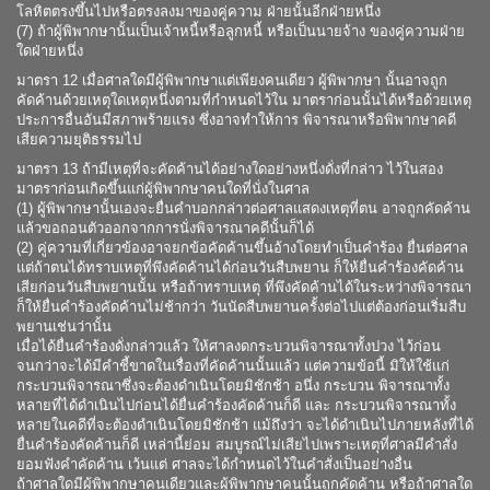
โลหิตตรงขึ้นไปหรือตรงลงมาของคู่ความ ฝ่ายนั้นอีกฝ่ายหนึ่ง
(7) ถ้าผู้พิพากษานั้นเป็นเจ้าหนี้หรือลูกหนี้ หรือเป็นนายจ้าง ของคู่ความฝ่าย
ใดฝ่ายหนึ่ง
มาตรา 12 เมื่อศาลใดมีผู้พิพากษาแต่เพียงคนเดียว ผู้พิพากษา นั้นอาจถูก
คัดค้านด้วยเหตุใดเหตุหนึ่งตามที่กำหนดไว้ใน มาตราก่อนนั้นได้หรือด้วยเหตุ
ประการอื่นอันมีสภาพร้ายแรง ซึ่งอาจทำให้การ พิจารณาหรือพิพากษาคดี
เสียความยุติธรรมไป
มาตรา 13 ถ้ามีเหตุที่จะคัดค้านได้อย่างใดอย่างหนึ่งดั่งที่กล่าว ไว้ในสอง
มาตราก่อนเกิดขึ้นแก่ผู้พิพากษาคนใดที่นั่งในศาล
(1) ผู้พิพากษานั้นเองจะยื่นคำบอกกล่าวต่อศาลแสดงเหตุที่ตน อาจถูกคัดค้าน
แล้วขอถอนตัวออกจากการนั่งพิจารณาคดีนั้นก็ได้
(2) คู่ความที่เกี่ยวข้องอาจยกข้อคัดค้านขึ้นอ้างโดยทำเป็นคำร้อง ยื่นต่อศาล
แต่ถ้าตนได้ทราบเหตุที่พึงคัดค้านได้ก่อนวันสืบพยาน ก็ให้ยื่นคำร้องคัดค้าน
เสียก่อนวันสืบพยานนั้น หรือถ้าทราบเหตุ ที่พึงคัดค้านได้ในระหว่างพิจารณา
ก็ให้ยื่นคำร้องคัดค้านไม่ช้ากว่า วันนัดสืบพยานครั้งต่อไปแต่ต้องก่อนเริ่มสืบ
พยานเช่นว่านั้น
เมื่อได้ยื่นคำร้องดั่งกล่าวแล้ว ให้ศาลงดกระบวนพิจารณาทั้งปวง ไว้ก่อน
จนกว่าจะได้มีคำชี้ขาดในเรื่องที่คัดค้านนั้นแล้ว แต่ความข้อนี้ มิให้ใช้แก่
กระบวนพิจารณาซึ่งจะต้องดำเนินโดยมิชักช้า อนึ่ง กระบวน พิจารณาทั้ง
หลายที่ได้ดำเนินไปก่อนได้ยื่นคำร้องคัดค้านก็ดี และ กระบวนพิจารณาทั้ง
หลายในคดีที่จะต้องดำเนินโดยมิชักช้า แม้ถึงว่า จะได้ดำเนินไปภายหลังที่ได้
ยื่นคำร้องคัดค้านก็ดี เหล่านี้ย่อม สมบูรณ์ไม่เสียไปเพราะเหตุที่ศาลมีคำสั่ง
ยอมฟังคำคัดค้าน เว้นแต่ ศาลจะได้กำหนดไว้ในคำสั่งเป็นอย่างอื่น
ถ้าศาลใดมีผู้พิพากษาคนเดียวและผู้พิพากษาคนนั้นถูกคัดค้าน หรือถ้าศาลใด