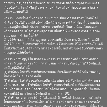
สถานที่ที่เกิดมูลคดีก็ดี หรือเพราะมีข้อหาหลาย ข้อก็ดี ถ้ามูลความแห่งคดี
เกี่ยวข้องกัน โจทก์หรือผู้ร้องจะเสนอคำฟ้อง หรือคำร้องขอต่อศาลใดศาล
หนึ่งเช่นว่านั้นก็ได้
มาตรา 6 ก่อนยื่นคำให้การ จำเลยชอบที่จะยื่นคำร้องต่อศาลที่ โจทก์ได้ยื่น
คำฟ้องไว้ขอให้โอนคดีไปยังศาลอื่นที่มีเขตอำนาจได้ คำร้อง นั้นจำเลยต้อง
แสดงเหตุที่ยกขึ้นอ้างอิงว่าการพิจารณาคดีต่อไปในศาล นั้นจะไม่สะดวก
หรือจำเลยอาจไม่ได้รับความยุติธรรม เมื่อศาลเห็น สมควร ศาลจะมีคำสั่ง
อนุญาตตามคำร้องนั้นก็ได้
ห้ามมิให้ศาลออกคำสั่งอนุญาตตามวรรคหนึ่ง เว้นแต่ศาลที่จะรับ โอนคดีไป
นั้นได้ยินยอมเสียก่อนถ้าศาลที่จะรับโอนคดีไม่ยินยอม ก็ให้ ศาลที่จะโอนคดี
นั้นส่งเรื่องให้อธิบดีผู้พิพากษาศาลอุทธรณ์ชี้ขาดคำสั่ง ของอธิบดดีผู้พิพากษา
ศาลอุทธรณ์ให้เป็นที่สุด
มาตรา 7 บทบัญญัติใน มาตรา 4 มาตรา 4ทวิ มาตรา 4ตรี มาตรา 4จัตวา
มาตรา 4เบญจ มาตรา 4ฉ มาตรา 5 และ มาตรา 6 ต้องอยู่ภายใต้บังคับแห่ง
บทบัญญัติดังต่อไปนี้
(1) คำฟ้องหรือคำร้องขอที่เสนอภายหลังเกี่ยวเนื่องกับคดีที่ค้างพิจารณาอยู่
ในศาลใด ให้เสนอต่อศาลนั้น
(2) คำฟ้องหรือคำร้องขอที่เสนอเกี่ยวเนื่องกับการบังคับคดีตามคำพิพากษา
หรือคำสั่งของศาลซึ่งคำฟ้องหรือคำร้องขอนั้นจำต้องมี คำวินิจฉัยของศาล
ก่อนที่การบังคับคดีจะได้ดำเนินไปได้โดยครบถ้วนและถูกต้อง นั้น ให้เสนอ
ต่อศาลที่มีอำนาจในการบังคับคดี ตาม มาตรา 302
(3) คำร้องตาม มาตรา 101 ถ้าได้เสนอคำฟ้องหรือคำร้องขอ ต่อศาลใดแล้ว
ให้เสนอต่อศาลนั้น ในกรณีที่ยังไม่ได้เสนอคำฟ้องหรือ คำร้องขอต่อศาลใด
ถ้าพยานหลักฐานซึ่งจะเรียกมาสืบหรือบุคคล หรือทรัพย์หรือสถานที่ที่จะต้อง