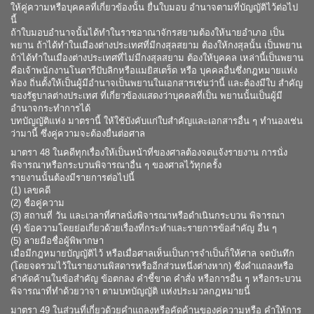
ให้คู่ความหรือบุคคลที่เกี่ยวข้องนั้น ยื่นใบมอบ อำนาจตามที่บัญญัติไว้ต่อไป
นี้
ถ้าใบมอบอำนาจนั้นได้ทำในราชอาณาจักรสยามต้องให้นายอำเภอ เป็น
พยาน ถ้าได้ทำในเมืองต่างประเทศที่มีกงสุลสยาม ต้องให้กงสุลนั้น เป็นพยาน
ถ้าได้ทำในเมืองต่างประเทศที่ไม่มีกงสุลสยาม ต้องให้บุคคล เหล่านี้เป็นพยาน
คือเจ้าพนักงานโนตารีปับลิกหรือแมยิสเตร็ด หรือ บุคคลอื่นซึ่งกฎหมายแห่ง
ท้อง ถิ่นตั้งให้เป็นผู้มีอำนาจเป็นพยานในเอกสารเช่นว่านี้ และต้องมีใบ สำคัญ
ของรัฐบาลต่างประเทศ ที่เกี่ยวข้องแสดงว่าบุคคลที่เป็น พยานนั้นเป็นผู้มี
อำนาจกระทำการได้
บทบัญญัติแห่ง มาตรานี้ ให้ใช้บังคับแก่ใบสำคัญและเอกสารอื่น ๆ ทำนองเช่น
ว่ามานี้ ซึ่งคู่ความจะต้องยื่นต่อศาล
มาตรา 48 ในคดีทุกเรื่องให้เป็นหน้าที่ของศาลต้องจดแจ้งรายงาน การนั่ง
พิจารณาหรือกระบวนพิจารณาอื่น ๆ ของศาลไว้ทุกครั้ง
รายงานนั้นต้องมีรายการต่อไปนี้
(1) เลขคดี
(2) ชื่อคู่ความ
(3) สถานที่ วัน และเวลาที่ศาลนั่งพิจารณาหรือดำเนินกระบวน พิจารณา
(4) ข้อความโดยย่อเกี่ยวด้วยเรื่องที่กระทำและรายการข้อสำคัญ อื่น ๆ
(5) ลายมือชื่อผู้พิพากษา
เมื่อมีกฎหมายบัญญัติไว้ หรือเมื่อศาลเห็นเป็นการจำเป็นก็ให้ศาล จดบันทึก
(โดยจดรวมไว้ในรายงานพิสดารหรืออีกส่วนหนึ่งต่างหาก) ซึ่งคำแถลงหรือ
คำคัดค้านในข้อสำคัญ ข้อตกลง คำชี้ขาด คำสั่ง หรือการอื่น ๆ หรือกระบวน
พิจารณาที่ทำด้วยวาจา ตามบทบัญญัติ แห่งประมวลกฎหมายนี้
มาตรา 49 ในส่วนที่เกี่ยวด้วยคำแถลงหรือคัดค้านของคู่ความหรือ คำให้การ