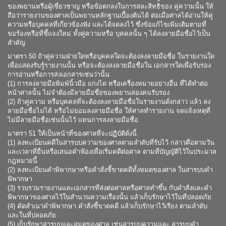
ของพยานหรือผู้เชี่ยวชาญ หรือข้อตกลงในการสละสิทธิของ คู่ความนั้น ให้
ถือว่ารายงานของศาลเป็นพยานหลักฐานเบื้องต้นได้ ต่อเมื่อศาลได้อ่านให้คู่
ความหรือบุคคลที่เกี่ยวข้องฟัง และได้จดลงไว้ ซึ่งข้อแก้ไขเพิ่มเติมตามที่
ขอร้องหรือที่ชี้แจงใหม่ ทั้งคู่ความหรือ บุคคลนั้น ๆ ได้ลงลายมือชื่อไว้เป็น
สำคัญ
มาตรา 50 ถ้าคู่ความฝ่ายใดหรือบุคคลใดจะต้องลงลายมือชื่อ ในรายงานใด
เพื่อแสดงรับรู้รายงานนั้น หรือจะต้องลงลายมือชื่อใน เอกสารใดเพื่อรับรอง
การอ่านหรือการส่งเอกสารเช่นว่านั้น
(1) การลงลายมือพิมพ์นิ้วมือ แกงได หรือเครื่องหมายอย่างอื่น ที่ได้ทำต่อ
หน้าศาลนั้น ไม่จำต้องมีลายมือชื่อของพยานสองคนรับรอง
(2) ถ้าคู่ความ หรือบุคคลที่จะต้องลงลายมือชื่อในรายงานดั่งกล่าว แล้ว ลง
ลายมือชื่อไม่ได้ หรือไม่ยอมลงลายมือชื่อ ให้ศาลทำรายงาน จดแจ้งเหตุที่
ไม่มีลายมือชื่อเช่นนั้นไว้ แทนการลงลายมือชื่อ
มาตรา 51 ให้เป็นหน้าที่ของศาลที่จะปฏิบัติดั่งนี้
(1) ลงทะเบียนคดีในสารบบความของศาลตามลำดับที่รับไว้ กล่าวคือตามวัน
และเวลาที่ยื่นหรือเสนอคำฟ้องเพื่อเริ่มคดีต่อศาล ตามที่บัญญัติไว้ในประมวล
กฎหมายนี้
(2) ลงทะเบียนคำพิพากษาหรือคำสั่งชี้ขาดคดีทั้งหมดของศาล ในสารบบคำ
พิพากษา
(3) รวบรวมรายงานและเอกสารที่ส่งต่อศาลหรือศาลทำขึ้น กับคำสั่งและคำ
พิพากษาของศาลไว้ในสำนวนความเรื่องนั้น แล้วเก็บรักษาไว้ในที่ปลอดภัย
(4) คัดสำเนาคำพิพากษา คำสั่งชี้ขาดคดี แล้วเก็บรักษาไว้เรียง ตามลำดับ
และในที่ปลอดภัย
(5) เก็บรักษาสารบบและสมุดของศาล เช่นสารบบความและ สารบบคำ