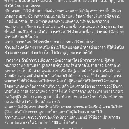
พิจารณานั้นมีเหตุจำเป็นอันไม่อาจก้าวล่วงเสียได้ และหากศาลไม่อนุญาตจะ
ทำให้เสียความยุติธรรม
เมื่อ ศาลจะสั่งให้เลื่อนการนั่งพิจารณา ศาลอาจสั่งให้คู่ความฝ่ายนั้นเสียค่า
ป่วยการพยาน ซึ่งมาศาลตามหมายเรียกและเสียค่าใช้จ่ายในการที่คู่ความ
ฝ่ายอื่นมาศาล เช่น ค่าพาหนะเดินทางและค่าเช่าที่พักของตัวความ
ทนายความ หรือพยาน เป็นต้น ตามจำนวนที่ศาลเห็นสมควร ถ้าคู่ความฝ่าย
ที่ขอเลื่อนคดีไม่ชำระค่าป่วยการหรือค่าใช้จ่ายตามที่ศาล กำหนด ให้ศาลยก
คำขอเลื่อนคดีนั้นเสีย
ค่าป่วยการหรือค่าใช้จ่ายที่จ่ายตามวรรคสองให้ตกเป็นพับ
คำขอเลื่อนคดีตามวรรคหนึ่ง ถ้าไม่ได้เสนอต่อหน้าศาลด้วยวาจา ก็ให้ทำเป็น
คำร้องและจะทำฝ่ายเดียวโดยได้รับอนุญาตจากศาลก็ได้
มาตรา 41 ถ้ามีการขอเลื่อนการนั่งพิจารณาโดยอ้างว่าตัวความ ผู้แทน
ทนายความ พยานหรือบุคคลอื่นที่ถูกเรียกให้มาศาลไม่สามารถ มาศาลได้
เพราะป่วยเจ็บ เมื่อศาลเห็นสมควร หรือเมื่อคู่ความฝ่ายใด ฝ่ายหนึ่งมีคำขอ
ฝ่ายเดียว ศาลจะมีคำสั่งตั้งเจ้าพนักงานไปทำการ ตรวจก็ได้ และถ้าสามารถ
หาแพทย์ได้ก็ให้ตั้งแพทย์ไปตรวจด้วย ถ้าผู้ที่ศาลตั้งให้ไปตรวจได้รายงาน
โดยสาบานตนหรือกล่าวคำปฏิญาณ แล้ว และศาลเชื่อว่าอาการของผู้อ้างว่า
ป่วยนั้นไม่ร้ายแรงถึงกับจะมา ศาลไม่ได้ ให้ศาลดำเนินกระบวนพิจารณาตาม
บทบัญญัติแห่ง ประมวลกฎหมายนี้ว่าด้วยการขาดนัดหรือการไม่มาศาลของ
บุคคล ที่อ้างว่าป่วยนั้น แล้วแต่กรณี
ศาลอาจสั่งให้คู่ความฝ่ายที่ขอให้ไปตรวจตามวรรคหนึ่งหรือคู่ ความใดไปกับ
ผู้ที่ศาลตั้งให้ไปตรวจ คู่ความนั้นจะมอบให้ผู้ใดไปแทน ตนก็ได้
ค่าพาหนะและค่าป่วยการของเจ้าพนักงานและแพทย์ ให้ถือว่า เป็นค่าฤชา
ธรรมเนียม และให้นำ มาตรา 166 มาใช้บังคับ