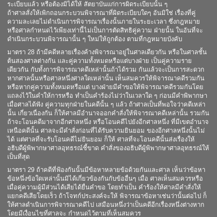
ระเบียบแล้ว หรือต้องมิได้ให้ สัตยาบันแก่การผิดระเบียบนั้น ๆ
ถ้าศาลสั่งให้เพิกถอนกระบวนพิจารณาที่ผิดระเบียบใดๆ อันมิใช่ เรื่องที่คู่
ความละเลยไม่ดำเนินการพิจารณาเรื่องนั้นภายในระยะเวลา ซึ่งกฎหมาย
หรือศาลกำหนดไว้เพียงเท่านี้ไม่เป็นการตัดสิทธิคู่ความ ฝ่ายนั้น ในอันที่จะ
ดำเนินกระบวนพิจารณานั้น ๆ ใหม่ให้ถูกต้อง ตามที่กฎหมายบังคับ
มาตรา 28 ถ้ามีคดีหลายเรื่องค้างพิจารณาอยู่ในศาลเดียวกัน หรือในศาลชั้น
ต้นสองศาลต่างกัน และคู่ความทั้งหมดหรือแต่บางฝ่าย เป็นคู่ความราย
เดียวกัน กับทั้งการพิจารณาคดีเหล่านั้นถ้าได้รวม กันแล้วจะเป็นการสะดวก
หากศาลนั้นหรือศาลหนึ่งศาลใดเหล่านั้น เห็นสมควรให้พิจารณาคดีรวมกัน
หรือหากคู่ความทั้งหมดหรือแต่ บางฝ่ายมีคำขอให้พิจารณาคดีรวมกันโดย
แถลงไว้ในคำให้การหรือ ทำเป็นคำร้องไม่ว่าในเวลาใด ๆ ก่อนมีคำพิพากษา
เมื่อศาลได้ฟัง คู่ความทุกฝ่ายในคดีนั้น ๆ แล้ว ถ้าศาลเป็นที่พอใจว่าคดีเหล่า
นั้น เกี่ยวเนื่องกัน ก็ให้ศาลมีอำนาจออกคำสั่งให้พิจารณาคดีเหล่านั้น รวมกัน
ถ้าจะโอนคดีมาจากอีกศาลหนึ่ง หรือโอนคดีไปยังอีกศาลหนึ่ง ที่มีเขตอำนาจ
เหนือคดีนั้น ศาลจะมีคำสั่งก่อนที่ได้รับความยินยอม ของอีกศาลหนึ่งนั้นไม่
ได้ แต่ศาลที่จะรับโอนคดีไม่ยินยอม ก็ให้ ศาลที่จะโอนคดีนั้นส่งเรื่องให้
อธิบดีผู้พิพากษาศาลอุทธรณ์ชี้ขาด คำสั่งของอธิบดีผู้พิพากษาศาลอุทธรณ์ให้
เป็นที่สุด
มาตรา 29 ถ้าคดีที่ฟ้องกันนั้นมีข้อหาหลายข้อด้วยกันและศาล เห็นว่าข้อหา
ข้อหนึ่งข้อใดเหล่านั้นมิได้เกี่ยวข้องกันกับข้ออื่นๆ เมื่อ ศาลเห็นสมควรหรือ
เมื่อคู่ความผู้มีส่วนได้เสียได้ยื่นคำขอ โดยทำเป็น คำร้องให้ศาลมีคำสั่งให้
แยกคดีเสียโดยเร็ว ถ้าโจทก์ประสงค์จะให้ พิจารณาข้อหาเช่นว่านั้นต่อไป ก็
ให้ศาลดำเนินการพิจารณาคดีไป เสมือนหนึ่งว่าเป็นคดีอีกเรื่องหนึ่งต่างหาก
โดยมีเงื่อนไขที่ศาลจะ กำหนดไว้ตามที่เห็นสมควร