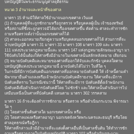
บทบัญญัติในพระธรรมนูญศาลยุติธรรม
หมวด 3 อำนาจและหน้าที่ของศาล
มาตรา 15 ห้ามมิให้ศาลใช้อำนาจนอกเขตศาล เว้นแต่
(1) ถ้าบุคคลผู้ที่จะถูกซักถามหรือถูกตรวจ หรือบุคคลผู้เป็น เจ้าของทรัพย์
หรือสถานที่ซึ่งจะถูกตรวจมิได้ยกเรื่องเขตศาลขึ้น คัดค้าน ศาลจะทำการซัก
ถามหรือตรวจดั่งว่านั้นนอกเขตศาลก็ได้
(2) ศาลจะออกหมายเรียกคู่ความหรือบุคคลนอกเขตศาลก็ได้ ส่วนการที่จะ
นำบทบัญญัติ มาตรา 31 มาตรา 33 มาตรา 108 มาตรา 109 และ มาตรา
111 แห่งประมวลกฎหมายนี้และ มาตรา 147 แห่งกฎหมายลักษณะอาญา มา
ใช้บังคับได้นั้นต้องให้ศาลซึ่งมีอำนาจในเขตศาลนั้นสลักหลังหมาย เสียก่อน
(3) หมายบังคับคดีและหมายของศาลที่ออกให้จับและกักขัง บุคคลใดตาม
บทบัญญัติแห่งประมวลกฎหมายนี้ อาจบังคับได้ไม่ว่า ในที่ใด ๆ
ในกรณีที่มีการบังคับคดีนอกเขตศาลที่ออกหมายบังคับคดี ให้ เจ้าหนี้ตามคำ
พิพากษายื่นคำแถลงหรือเจ้าพนักงานบังคับคดีรายงาน ให้ศาลที่จะมีการ
บังคับคดีทราบ ในกรณีเช่นว่านี้ ให้ศาลที่จะมีการ บังคับคดีตั้งเจ้าพนักงาน
บังคับคดีเพื่อดำเนินการบังคับคดีโดย ไม่ชักช้า และให้ศาลนั้นดำเนินการไป
เสมือนหนึ่งเป็นศาลที่บังคับคดี แทนตาม มาตรา 302 วรรคสาม
มาตรา 16 ถ้าจะต้องทำการซักถาม หรือตรวจ หรือดำเนินกระบวน พิจารณา
ใด ๆ
(1) โดยศาลชั้นต้นศาลใด นอกเขตศาลนั้น หรือ
(2) โดยศาลแพ่งหรือศาลอาญา นอกเขตจังหวัดพระนครและธนบุรี หรือโดย
ศาลอุทธรณ์หรือฎีกา
ให้ศาลที่กล่าวแล้วมีอำนาจที่จะแต่งตั้งศาลอื่นที่เป็นศาลชั้นต้น ให้ทำการซัก
ถามหรือตรวจภายในบังคับบทบัญญัติ มาตรา 102 หรือดำเนินกระบวน