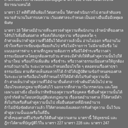
พิจารณาแทนได้
มาตรา 17 คดีที่ได้ยื่นฟ้องไว้ต่อศาลนั้น ให้ศาลดำเนินการไป ตามลำดับเลข
หมายสำนวนในสารบบความ เว้นแต่ศาลจะกำหนด เป็นอย่างอื่นเมื่อมีเหตุผล
พิเศษ
มาตรา 18 ให้ศาลมีอำนาจที่จะตรวจคำคู่ความที่พนักงาน เจ้าหน้าที่ของศาล
ได้รับไว้เพื่อยื่นต่อศาล หรือส่งให้แก่คู่ความ หรือบุคคลใด ๆ
ถ้าศาลเห็นว่าคำคู่ความที่ได้ยื่นไว้ดังกล่าวแล้วนั้น อ่านไม่ออก หรืออ่านไม่
เข้าใจหรือการเขียนฟุ่มเฟือยเกินไป หรือไม่มีรายการ ไม่มีลายมือชื่อ ไม่
แนบเอกสารต่าง ๆ ตามที่กฎหมายต้องการ หรือมิได้ชำระหรือวางค่า
ธรรมเนียมศาลโดยถูกต้องครบถ้วน ศาลจะมีคำสั่งให้คืนคำคู่ความนั้นไปให้
ทำมาใหม่ หรือแก้ไขเพิ่มเติม หรือชำระ หรือวางค่าธรรมเนียมศาลให้ถูกต้อง
ครบถ้วนภายใน ระยะเวลาและกำหนดเงื่อนไขใด ๆ ตลอดจนเรื่องค่าฤชา
ธรรมเนียม ตามที่ศาลเห็นสมควรก็ได้ ถ้ามิได้ปฏิบัติตามข้อกำหนดของศาล
ในระยะเวลาหรือเงื่อนไขที่กำหนดไว้ก็ให้มีคำสั่งไม่รับคำคู่ความนั้น
ถ้า ศาลเห็นว่าคำคู่ความที่ได้นำมายื่นดั่งกล่าวข้างต้นมิได้เป็นไป ตาม
เงื่อนไขแห่งกฎหมายที่บังคับไว้ นอกจากที่กล่าวมาในวรรคก่อน และโดย
เฉพาะอย่างยิ่ง เมื่อเห็นว่าสิทธิของคู่ความหรือบุคคล ซึ่งยื่นคำคู่ความนั้นได้
ถูกจำกัดห้ามโดยบทบัญญัติแห่งกฎหมาย เรื่องเขตอำนาจศาล ก็ให้ศาลมีคำ
สั่งไม่รับหรือคืนคำคู่ความนั้นไป เพื่อยื่นต่อศาลที่มีเขตอำนาจ
ถ้าไม่มีข้อขัดดังกล่าวแล้ว ก็ให้ศาลจดแจ้งแสดงการรับคำคู่ความ นั้นไว้บน
คำคู่ความนั้นเองหรือในที่อื่น
คำสั่งของศาลที่ไม่รับหรือให้คืนคำคู่ความตาม มาตรานี้ ให้อุทธรณ์ และ
ฎีกาได้ตามที่บัญญัติไว้ใน มาตรา 227 มาตรา 228 และ มาตรา 247