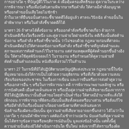
การอย่างใด ๆ ที่บัญญัติไว้ในภาค 4 เพื่อคุ้มครองสิทธิของ คู่ความในระหว่าง
การพิจารณา หรือเพื่อบังคับตามพิพากษาหรือคำสั่ง ให้ศาลมีคำสั่งอนุญาต
หรือยกคำขอนั้นเสียโดยไม่ชักช้า
ถ้าในเวลาที่ยื่นขอนั้นศาลจะชี้ขาดคดีได้อยู่แล้ว ศาลจะวินิจฉัย คำขอนั้นใน
คำพิพากษา หรือในคำสั่งชี้ขาดคดีก็ได้
มาตรา 26 ถ้าศาลได้ตั้งข้อถาม หรือออกคำสั่งหรือชี้ขาดเกี่ยว ด้วยการ
ดำเนินคดีเรื่องใดเรื่องหนึ่ง และคู่ความฝ่ายใดฝ่ายหนึ่งใน คดีเรื่องนั้นคัดค้าน
ข้อถาม หรือคำสั่ง หรือคำชี้ขาดนั้น ว่าไม่ชอบด้วย กฎหมายก่อนที่ศาลจะ
ดำเนินคดีต่อไปให้ศาลจดข้อถามหรือคำสั่ง หรือคำชี้ขาดที่ถูกคัดค้านและ
สภาพแห่งการคัดค้านลงไว้ในรายงาน แต่ส่วนเหตุผลที่ผู้คัดค้านยกขึ้นอ้างอิง
นั้น ให้ศาลใช้ดุลพินิจจดลงไว้ ในรายงาน หรือกำหนดให้คู่ความฝ่ายที่
คัดค้านยื่นคำแถลงเป็น หนังสือเพื่อรวมไว้ในสำนวน
มาตรา 27 ในกรณีที่มิได้ปฏิบัติตามบทบัญญัติแห่งประมวล กฎหมายนี้ในข้อ
ที่มุ่งหมายจะยังให้การเป็นไปด้วยความยุติธรรม หรือที่เกี่ยวด้วยความสงบ
เรียบร้อยของประชาชน ในเรื่องการเขียน และการยื่นหรือการส่งคำคู่ความ
หรือเอกสารอื่น ๆ หรือในการพิจารณา คดี การพิจารณาพยานหลักฐาน หรือ
การบังคับคดี เมื่อศาลเห็นสมควร หรือเมื่อคู่ความฝ่ายที่เสียหายเนื่องจากการ
ที่มิได้ปฏิบัติเช่นว่านั้นยื่นคำขอโดยทำเป็นคำร้อง ให้ศาลมีอำนาจที่จะสั่งให้
เพิกถอน การพิจารณาที่ผิดระเบียบนั้นเสียทั้งหมดหรือบางส่วน หรือสั่งแก้ไข
หรือมีคำสั่งในเรื่องนั้นอย่างใดอย่างหนึ่งตามที่ศาลเห็นสมควร
ข้อค้านเรื่องผิดระเบียบนั้น คู่ความฝ่ายที่เสียหายอาจยกขึ้นกล่าว ได้ไม่ว่าใน
เวลาใด ๆ ก่อนมีคำพิพากษา แต่ต้องไม่ช้ากว่าแปดวัน นับแต่วันที่คู่ความฝ่าย
นั้นได้ทราบข้อความหรือพฤติการณ์อันเป็น มูลแห่งข้ออ้างนั้น แต่ทั้งนี้คู่
ความฝ่ายนั้นต้องมิได้ดำเนินการอันใด ขึ้นใหม่ หลังจากที่ได้ทราบเรื่องผิด