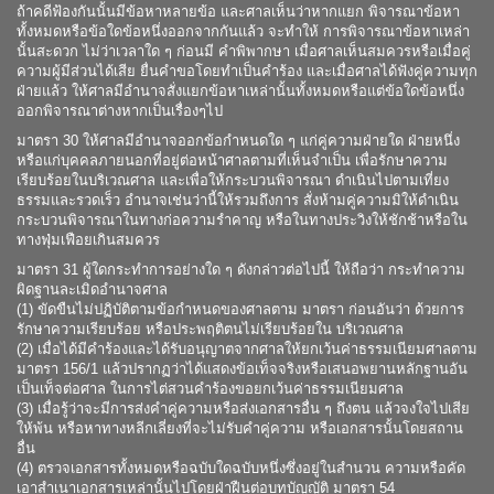
ถ้าคดีฟ้องกันนั้นมีข้อหาหลายข้อ และศาลเห็นว่าหากแยก พิจารณาข้อหา
ทั้งหมดหรือข้อใดข้อหนึ่งออกจากกันแล้ว จะทำให้ การพิจารณาข้อหาเหล่า
นั้นสะดวก ไม่ว่าเวลาใด ๆ ก่อนมี คำพิพากษา เมื่อศาลเห็นสมควรหรือเมื่อคู่
ความผู้มีส่วนได้เสีย ยื่นคำขอโดยทำเป็นคำร้อง และเมื่อศาลได้ฟังคู่ความทุก
ฝ่ายแล้ว ให้ศาลมีอำนาจสั่งแยกข้อหาเหล่านั้นทั้งหมดหรือแต่ข้อใดข้อหนึ่ง
ออกพิจารณาต่างหากเป็นเรื่องๆไป
มาตรา 30 ให้ศาลมีอำนาจออกข้อกำหนดใด ๆ แก่คู่ความฝ่ายใด ฝ่ายหนึ่ง
หรือแก่บุคคลภายนอกที่อยู่ต่อหน้าศาลตามที่เห็นจำเป็น เพื่อรักษาความ
เรียบร้อยในบริเวณศาล และเพื่อให้กระบวนพิจารณา ดำเนินไปตามเที่ยง
ธรรมและรวดเร็ว อำนาจเช่นว่านี้ให้รวมถึงการ สั่งห้ามคู่ความมิให้ดำเนิน
กระบวนพิจารณาในทางก่อความรำคาญ หรือในทางประวิงให้ชักช้าหรือใน
ทางฟุ่มเฟือยเกินสมควร
มาตรา 31 ผู้ใดกระทำการอย่างใด ๆ ดังกล่าวต่อไปนี้ ให้ถือว่า กระทำความ
ผิดฐานละเมิดอำนาจศาล
(1) ขัดขืนไม่ปฏิบัติตามข้อกำหนดของศาลตาม มาตรา ก่อนอันว่า ด้วยการ
รักษาความเรียบร้อย หรือประพฤติตนไม่เรียบร้อยใน บริเวณศาล
(2) เมื่อได้มีคำร้องและได้รับอนุญาตจากศาลให้ยกเว้นค่าธรรมเนียมศาลตาม
มาตรา 156/1 แล้วปรากฏว่าได้แสดงข้อเท็จจริงหรือเสนอพยานหลักฐานอัน
เป็นเท็จต่อศาล ในการไต่สวนคำร้องขอยกเว้นค่าธรรมเนียมศาล
(3) เมื่อรู้ว่าจะมีการส่งคำคู่ความหรือส่งเอกสารอื่น ๆ ถึงตน แล้วจงใจไปเสีย
ให้พ้น หรือหาทางหลีกเลี่ยงที่จะไม่รับคำคู่ความ หรือเอกสารนั้นโดยสถาน
อื่น
(4) ตรวจเอกสารทั้งหมดหรือฉบับใดฉบับหนึ่งซึ่งอยู่ในสำนวน ความหรือคัด
เอาสำเนาเอกสารเหล่านั้นไปโดยฝ่าฝืนต่อบทบัญญัติ มาตรา 54