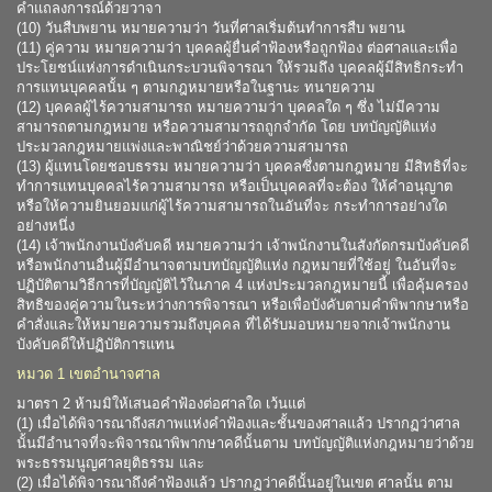
คำแถลงการณ์ด้วยวาจา
(10) วันสืบพยาน หมายความว่า วันที่ศาลเริ่มต้นทำการสืบ พยาน
(11) คู่ความ หมายความว่า บุคคลผู้ยื่นคำฟ้องหรือถูกฟ้อง ต่อศาลและเพื่อ
ประโยชน์แห่งการดำเนินกระบวนพิจารณา ให้รวมถึง บุคคลผู้มีสิทธิกระทำ
การแทนบุคคลนั้น ๆ ตามกฎหมายหรือในฐานะ ทนายความ
(12) บุคคลผู้ไร้ความสามารถ หมายความว่า บุคคลใด ๆ ซึ่ง ไม่มีความ
สามารถตามกฎหมาย หรือความสามารถถูกจำกัด โดย บทบัญญัติแห่ง
ประมวลกฎหมายแพ่งและพาณิชย์ว่าด้วยความสามารถ
(13) ผู้แทนโดยชอบธรรม หมายความว่า บุคคลซึ่งตามกฎหมาย มีสิทธิที่จะ
ทำการแทนบุคคลไร้ความสามารถ หรือเป็นบุคคลที่จะต้อง ให้คำอนุญาต
หรือให้ความยินยอมแก่ผู้ไร้ความสามารถในอันที่จะ กระทำการอย่างใด
อย่างหนึ่ง
(14) เจ้าพนักงานบังคับคดี หมายความว่า เจ้าพนักงานในสังกัดกรมบังคับคดี
หรือพนักงานอื่นผู้มีอำนาจตามบทบัญญัติแห่ง กฎหมายที่ใช้อยู่ ในอันที่จะ
ปฏิบัติตามวิธีการที่บัญญัติไว้ในภาค 4 แห่งประมวลกฎหมายนี้ เพื่อคุ้มครอง
สิทธิของคู่ความในระหว่างการพิจารณา หรือเพื่อบังคับตามคำพิพากษาหรือ
คำสั่งและให้หมายความรวมถึงบุคคล ที่ได้รับมอบหมายจากเจ้าพนักงาน
บังคับคดีให้ปฏิบัติการแทน
หมวด 1 เขตอำนาจศาล
มาตรา 2 ห้ามมิให้เสนอคำฟ้องต่อศาลใด เว้นแต่
(1) เมื่อได้พิจารณาถึงสภาพแห่งคำฟ้องและชั้นของศาลแล้ว ปรากฏว่าศาล
นั้นมีอำนาจที่จะพิจารณาพิพากษาคดีนั้นตาม บทบัญญัติแห่งกฎหมายว่าด้วย
พระธรรมนูญศาลยุติธรรม และ
(2) เมื่อได้พิจารณาถึงคำฟ้องแล้ว ปรากฏว่าคดีนั้นอยู่ในเขต ศาลนั้น ตาม