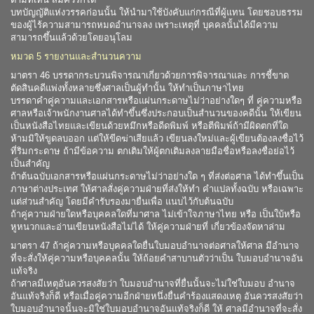
บทบัญญัติแห่งวรรคก่อนนั้น ให้นำมาใช้บังคับแก่กรณีที่ผู้แทน โดยชอบธรรม
ของผู้ไร้ความสามารถหมดอำนาจลง เพราะเหตุที่ บุคคลนั้นได้มีความ
สามารถขึ้นแล้วด้วยโดยอนุโลม
หมวด 5 รายงานและสำนวนความ
มาตรา 46 บรรดากระบวนพิจารณาเกี่ยวด้วยการพิจารณาและ การชี้ขาด
ตัดสินคดีแพ่งทั้งหลายซึ่งศาลเป็นผู้ทำนั้น ให้ทำเป็นภาษาไทย
บรรดาคำคู่ความและเอกสารหรือแผ่นกระดาษไม่ว่าอย่างใดๆ ที่ คู่ความหรือ
ศาลหรือเจ้าพนักงานศาลได้ทำขึ้นซึ่งประกอบเป็นสำนวนของคดีนั้น ให้เขียน
เป็นหนังสือไทยและเขียนด้วยหมึกหรือดีดพิมพ์ หรือตีพิมพ์ถ้ามีผิดตกที่ใด
ห้ามมิให้ขูดลบออก แต่ให้ขีดฆ่าเสียแล้ว เขียนลงใหม่และผู้เขียนต้องลงชื่อไว้
ที่ริมกระดาษ ถ้ามีข้อความ ตกเติมให้ผู้ตกเติมลงลายมือชื่อหรือลงชื่อย่อไว้
เป็นสำคัญ
ถ้าต้นฉบับเอกสารหรือแผ่นกระดาษไม่ว่าอย่างใด ๆ ที่ส่งต่อศาล ได้ทำขึ้นเป็น
ภาษาต่างประเทศ ให้ศาลสั่งคู่ความฝ่ายที่ส่งให้ทำ คำแปลทั้งฉบับ หรือเฉพาะ
แต่ส่วนสำคัญ โดยมีคำรับรองมายื่นเพื่อ แนบไว้กับต้นฉบับ
ถ้าคู่ความฝ่ายใดหรือบุคคลใดที่มาศาล ไม่เข้าใจภาษาไทย หรือ เป็นใบ้หรือ
หูหนวกและอ่านเขียนหนังสือไม่ได้ ให้คู่ความฝ่ายที่ เกี่ยวข้องจัดหาล่าม
มาตรา 47 ถ้าคู่ความหรือบุคคลใดยื่นใบมอบอำนาจต่อศาลให้ศาล มีอำนาจ
ที่จะสั่งให้คู่ความหรือบุคคลนั้น ให้ถ้อยคำสาบานตัวว่าเป็น ใบมอบอำนาจอัน
แท้จริง
ถ้าศาลมีเหตุอันควรสงสัยว่า ใบมอบอำนาจที่ยื่นนั้นจะไม่ใช่ใบมอบ อำนาจ
อันแท้จริงก็ดี หรือเมื่อคู่ความอีกฝ่ายหนึ่งยื่นคำร้องแสดงเหตุ อันควรสงสัยว่า
ใบมอบอำนาจนั้นจะมิใช่ใบมอบอำนาจอันแท้จริงก็ดี ให้ ศาลมีอำนาจที่จะสั่ง