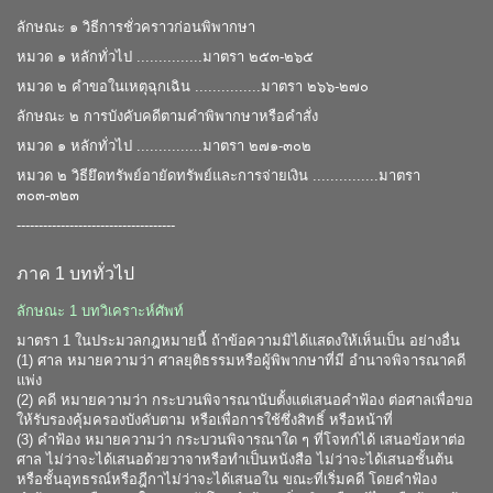
ลักษณะ ๑ วิธีการชั่วคราวก่อนพิพากษา
หมวด ๑ หลักทั่วไป ...............มาตรา ๒๕๓-๒๖๕
หมวด ๒ คําขอในเหตุฉุกเฉิน ...............มาตรา ๒๖๖-๒๗๐
ลักษณะ ๒ การบังคับคดีตามคําพิพากษาหรือคําสั่ง
หมวด ๑ หลักทั่วไป ...............มาตรา ๒๗๑-๓๐๒
หมวด ๒ วิธียึดทรัพย์อายัดทรัพย์และการจ่ายเงิน ...............มาตรา
๓๐๓-๓๒๓
------------------------------------
ภาค 1 บททั่วไป
ลักษณะ 1 บทวิเคราะห์ศัพท์
มาตรา 1 ในประมวลกฎหมายนี้ ถ้าข้อความมิได้แสดงให้เห็นเป็น อย่างอื่น
(1) ศาล หมายความว่า ศาลยุติธรรมหรือผู้พิพากษาที่มี อำนาจพิจารณาคดี
แพ่ง
(2) คดี หมายความว่า กระบวนพิจารณานับตั้งแต่เสนอคำฟ้อง ต่อศาลเพื่อขอ
ให้รับรองคุ้มครองบังคับตาม หรือเพื่อการใช้ซึ่งสิทธิ์ หรือหน้าที่
(3) คำฟ้อง หมายความว่า กระบวนพิจารณาใด ๆ ที่โจทก์ได้ เสนอข้อหาต่อ
ศาล ไม่ว่าจะได้เสนอด้วยวาจาหรือทำเป็นหนังสือ ไม่ว่าจะได้เสนอชั้นต้น
หรือชั้นอุทธรณ์หรือฎีกาไม่ว่าจะได้เสนอใน ขณะที่เริ่มคดี โดยคำฟ้อง