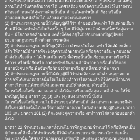
คำร้องหรือเป็นหนังสือ ก็ให้ศาลมีอำนาจที่จะยอมรับ คำขอหรือคำแถลงที่คู่
ความได้ทำในศาลด้วยวาจาได้ แต่ศาลต้อง จดข้อความนั้นลงไว้ในรายงาน
หรือจะกำหนดให้คู่ความฝ่ายนั้นยื่น คำขอโดยทำเป็นคำร้อง หรือยื่น
คำแถลงเป็นหนังสือก็ได้ แล้วแต่ ศาลจะเห็นสมควร
(2) ถ้าประมวลกฎหมายนี้มิได้บัญญัติไว้ว่า คำขออันใดจะทำ ได้แต่ฝ่ายเดียว
ห้ามมิให้ศาลทำคำสั่งในเรื่องนั้น ๆ โดยมิให้คู่ความ อีกฝ่ายหนึ่งหรือคู่ความ
อื่น ๆ มีโอกาสคัดค้านก่อน แต่ทั้งนี้ต้อง อยู่ในบังคับแห่งบทบัญญัติของ
ประมวลกฎหมายนี้ว่าด้วยการขาดนัด
(3) ถ้าประมวลกฎหมายนี้บัญญัติไว้ว่า คำของอันใดอาจทำ ได้แต่ฝ่ายเดียว
แล้ว ให้ศาลมีอำนาจที่จะฟังคู่ความอีกฝ่ายหนึ่ง หรือคู่ความอื่น ๆ ก่อนออก
คำสั่งในเรื่องนั้น ๆ ได้เว้นแต่ในกรณี ที่คำขอนั้นเป็นเรื่องขอหมายเรียกให้
ให้การ หรือเพื่อยึดหรือ อายัดทรัพย์สินก่อนคำพิพากษา หรือเพื่อให้ออก
หมายบังคับ หรือเพื่อจับหรือกักขังจำเลยหรือลูกหนี้ตามคำพิพากษา
(4) ถ้าประมวลกฎหมายนี้มิได้บัญญัติไว้ว่าศาลต้องออกคำสั่ง อนุญาตตาม
คำขอที่ได้เสนอต่อศาลนั้นโดยไม่ต้องทำการไต่สวนแล้ว ก็ให้ศาลมีอำนาจ
ทำการไต่สวนได้ตามที่เห็นสมควรก่อนมีคำสั่งตาม คำขอนั้น
ในกรณีเรื่องใดที่ศาลอาจออกคำสั่งได้เองหรือต่อเมื่อคู่ความมี คำขอให้ใช้
บทบัญญัติอนุ มาตรา (2),(3) และ (4) แห่ง มาตรานี้ บังคับ
ในกรณีเรื่องใดที่คู่ความไม่มีอำนาจขอให้ศาลมีคำสั่ง แต่หาก ศาลอาจมีคำ
สั่งในกรณีเรื่องนั้นได้เอง ให้ศาลมีอำนาจภายในบังคับ บทบัญญัติแห่ง มาตรา
103 และ มาตรา 181 (2) ที่จะงดฟังคู่ความหรือ งดทำการไต่สวนก่อนออกคำ
สั่งได้
มาตรา 22 กำหนดระยะเวลาทั้งปวงไม่ว่าที่กฎหมายกำหนดไว้ หรือที่ศาลเป็น
ผู้กำหนดก็ดี เพื่อให้ดำเนินหรือมิให้ดำเนินกระบวน พิจารณาใดๆ ก่อนสิ้น
ระยะเวลานั้น ให้ศาลคำนวณตามบทบัญญัติ แห่งประมวลกฎหมายแพ่ง และ