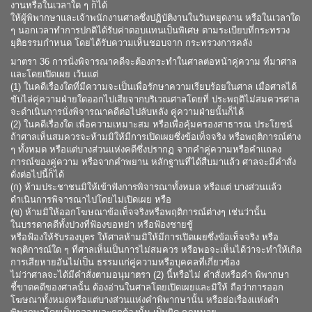
งานหรือในเวลาใด ๆ ก็ได้
ให้ผู้พิพากษาและเจ้าพนักงานศาลซึ่งปฏิบัติงานในวันหยุดงาน หรือในเวลาใด
ๆ นอกเวลาทำการปกติได้รับค่าตอบแทนเป็นพิเศษ ตามระเบียบที่กระทรวง
ยุติธรรมกำหนด โดยได้รับความเห็นชอบจาก กระทรวงการคลัง
มาตรา 36 การนั่งพิจารณาคดีจะต้องกระทำในศาลต่อหน้าคู่ความ ที่มาศาล
และโดยเปิดเผย เว้นแต่
(1) ในคดีเรื่องใดที่มีความจะเป็นเพื่อรักษาความเรียบร้อยในศาล เมื่อศาลได้
ขับไล่คู่ความฝ่ายใดออกไปเสียจากบริเวณศาลโดยที่ ประพฤติไม่สมควรศาล
จะดำเนินการนั่งพิจารณาคดีต่อไปลับหลัง คู่ความฝ่ายนั้นก็ได้
(2) ในคดีเรื่องใด เพื่อความเหมาะสม หรือเพื่อคุ้มครองสาธารณ ประโยชน์
ถ้าศาลเห็นสมควรจะห้ามมิให้มีการเปิดเผยซึ่งข้อเท็จจริง หรือพฤติการณ์ต่าง
ๆ ทั้งหมด หรือแต่บางส่วนแห่งคดีซึ่งปรากฏ จากคำคู่ความหรือคำแถลง
การณ์ของคู่ความ หรือจากคำพยาน หลักฐานที่ได้สืบมาแล้ว ศาลจะมีคำสั่ง
ดั่งต่อไปนี้ก็ได้
(ก) ห้ามประชาชนมิให้เข้าฟังการพิจารณาทั้งหมด หรือแต่ บางส่วนแล้ว
ดำเนินการพิจารณาไปโดยไม่เปิดเผย หรือ
(ข) ห้ามมิให้ออกโฆษณาข้อเท็จจริงหรือพฤติการณ์ต่างๆ เช่นว่านั้น
ในบรรดาคดีทั้งปวงที่ฟ้องขอหย่า หรือฟ้องชายชู้
หรือฟ้องให้รับรองบุตร ให้ศาลห้ามมิให้มีการเปิดเผยซึ่งข้อเท็จจริง หรือ
พฤติการณ์ใด ๆ ที่ศาลเห็นเป็นการไม่สมควร หรือพอจะเห็นได้ว่าจะทำให้เกิด
การเสียหายอันไม่เป็น ธรรมแก่คู่ความหรือบุคคลที่เกี่ยวข้อง
ไม่ว่าศาลจะได้มีคำสั่งตามอนุมาตรา (2) นี้หรือไม่ คำสั่งหรือคำ พิพากษา
ชี้ขาดคดีของศาลนั้น ต้องอ่านในศาลโดยเปิดเผยและมิให้ ถือว่าการออก
โฆษณาทั้งหมดหรือแต่บางส่วนแห่งคำพิพากษานั้น หรือย่อเรื่องแห่งคำ