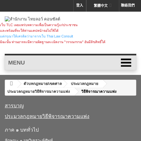
登入
聯絡我們
繁體中文
เว็บ TLC เผยแพร่บทความเพื่อเป็นความรู้แก่ประชาชน
และพร้อมที่จะให้ท่านแคปหน้าจอไปใช้ได้
แต่กรุณาให้เครดิตว่ามาจากเว็บ Thai Law Consult
มิฉะนั้น ท่านอาจจะมีความผิดฐานละเมิดงาน "วรรณกรรม" อันมีลิขสิทธิ์ได้
MENU
ตัวบทกฎหมาย/เขตศาล
ประมวลกฎหมาย
ประมวลกฎหมายวิธีพิจารณาความแพ่ง
วิธีพิจารณาความแพ่ง
สารบาญ
ประมวลกฎหมายวิธีพิจารณาความแพ่ง
ภาค ๑ บททั่วไป
ลักษณะ ๑ บทวิเคราะห์ศัพท์