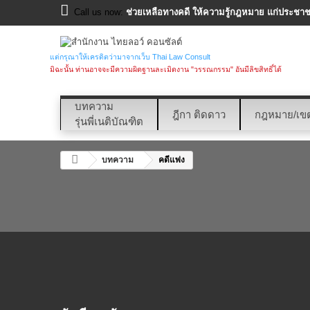
Call us now:
ช่วยเหลือทางคดี ให้ความรู้กฎหมาย แก่ประชาชน
แต่กรุณาให้เครดิตว่ามาจากเว็บ Thai Law Consult
มิฉะนั้น ท่านอาจจะมีความผิดฐานละเมิดงาน "วรรณกรรม" อันมีลิขสิทธิ์ได้
บทความ
ฎีกา ติดดาว
กฎหมาย/เข
รุ่นพี่เนติบัณฑิต
บทความ
คดีแพ่ง