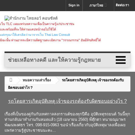
Sign in
ติดต่อเรา
ภาษาไทย
เว็บ TLC เผยแพร่บทความเพื่อเป็นความรู้แก่ประชาชน
และพร้อมที่จะให้ท่านแคปหน้าจอไปใช้ได้
แต่กรุณาให้เครดิตว่ามาจากเว็บ Thai Law Consult
มิฉะนั้น ท่านอาจจะมีความผิดฐานละเมิดงาน "วรรณกรรม" อันมีลิขสิทธิ์ได้
ช่วยเหลือทางคดี และให้ความรู้กฎหมาย
หมอความเล่าเรื่อง
รถโดยสารเกิดอุบัติเหตุ เจ้าของรถต้องรับ
ผิดชอบอย่าไร ?
รถโดยสารเกิดอุบัติเหตุ เจ้าของรถต้องรับผิดชอบอย่างไร ?
เรื่องที่เป็นของคู่กันกับเทศกาลสงกรานต์ของทุกปีคือ อุบัติเหตุรถยนต์ วันนี้ทุก
ท่านกลับมาทำงานกันหมดแล้ว (18 เมษายน 2560) พี่ตุ๊กตา ทนายณุมาพร
พัฒนพงศธร โทร. 098-915-0963 ขอนำเรื่องเกี่ยวกับอุบัติเหตุมาลงเพื่อเผย
แพร่ความรู้สู่ประชาชนนะคะ...