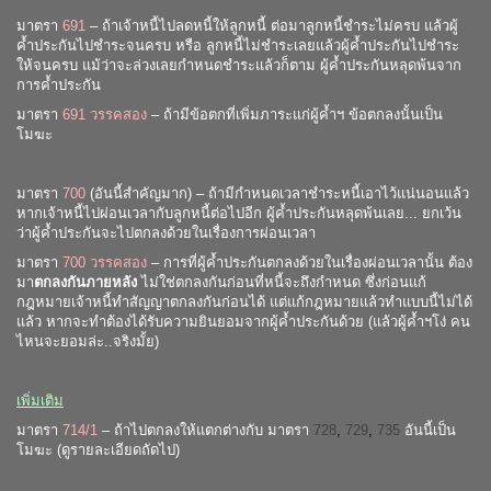
มาตรา
691
– ถ้าเจ้าหนี้ไปลดหนี้ให้ลูกหนี้ ต่อมาลูกหนี้ชำระไม่ครบ แล้วผู้
ค้ำประกันไปชำระจนครบ หรือ ลูกหนี้ไม่ชำระเลยแล้วผู้ค้ำประกันไปชำระ
ให้จนครบ แม้ว่าจะล่วงเลยกำหนดชำระแล้วก็ตาม ผู้ค้ำประกันหลุดพ้นจาก
การค้ำประกัน
มาตรา
691 วรรคสอง
– ถ้ามีข้อตกที่เพิ่มภาระแก่ผู้ค้ำฯ ข้อตกลงนั้นเป็น
โมฆะ
มาตรา
700
(อันนี้สำคัญมาก) – ถ้ามีกำหนดเวลาชำระหนี้เอาไว้แน่นอนแล้ว
หากเจ้าหนี้ไปผ่อนเวลากับลูกหนี้ต่อไปอีก ผู้ค้ำประกันหลุดพ้นเลย... ยกเว้น
ว่าผู้ค้ำประกันจะไปตกลงด้วยในเรื่องการผ่อนเวลา
มาตรา
700 วรรคสอง
– การที่ผู้ค้ำประกันตกลงด้วยในเรื่องผ่อนเวลานั้น ต้อง
มา
ตกลงกันภายหลัง
ไม่ใช่ตกลงกันก่อนที่หนี้จะถึงกำหนด ซึ่งก่อนแก้
กฎหมายเจ้าหนี้ทำสัญญาตกลงกันก่อนได้ แต่แก้กฎหมายแล้วทำแบบนี้ไม่ได้
แล้ว หากจะทำต้องได้รับความยินยอมจากผู้ค้ำประกันด้วย (แล้วผู้ค้ำฯโง่ คน
ไหนจะยอมล่ะ..จริงมั้ย)
เพิ่มเติม
มาตรา
714/1
– ถ้าไปตกลงให้แตกต่างกับ มาตรา
728
,
729
,
735
อันนี้เป็น
โมฆะ (ดูรายละเอียดถัดไป)