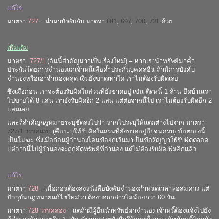
แก้ไข
มาตรา
727
– นำมาบังคับกับ มาตรา
691
,
697
,
700
,
701
ด้วย
เพิ่มเติม
มาตรา
727/1
(อันนี้สำคัญมากเป็นเรื่องใหม่) – หากเรานำทรัพย์มาค้ำ
ประกันโดยการจำนองแก่เจ้าหนี้เพื่อค้ำประกันบุคคลอื่น ถ้ามีการบังคับ
จำนองหรือเอาจำนองหลุด เงินยังขาดเท่าใด เราไม่ต้องรับผิดเลย
ซึ่งเมื่อก่อน เราจะต้องรับผิดในส่วนที่ยังขาดอยู่ เช่น ติดหนี้ 1 ล้าน ยึดบ้านเรา
ไปขายได้ 8 แสน เรายังรับผิดอีก 2 แสน แต่ต่อจากนี้ไป เราไม่ต้องรับผิดอีก 2
แสนเลย
และที่สำคัญกฎหมายระบุชัดลงไปว่า หากไประบุให้แตกต่างไปจาก มาตรา
727/1 วรรคแรก
(คือระบุให้รับผิดในส่วนที่ยังขาดอยู่อีกจนครบ) ข้อตกลงนี้
เป็นโมฆะ ซึ่งเมื่อก่อนผู้จำนองโดนข้อยกเว้นมาเป็นข้อสัญญาให้รับผิดตลอด
แต่จากนี้ไปผู้จำนองจะถูกยึดทรัพย์ที่จำนอง แต่ไม่ต้องรับผิดเพิ่มอีกแล้ว
แก้ไข
มาตรา
728
– เมื่อก่อนต้องส่งหนังสือบังคับจำนองกำหนดเวลาพอสมควร แต่
ปัจจุบันกฎหมายแก้ไขใหม่ว่า ต้องบอกกล่าวไม่น้อยกว่า 60 วัน
มาตรา
728 วรรคสอง
– แต่ถ้ามีผู้อื่นนำทรัพย์มาจำนอง เจ้าหนี้ต้องแจ้งไปยัง