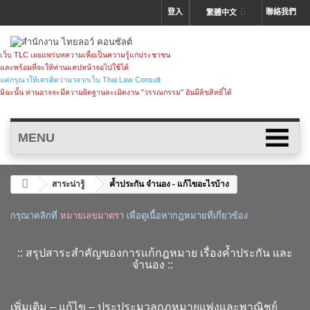
登入
聯絡我們
繁體中文
เว็บ TLC เผยแพร่บทความเพื่อเป็นความรู้แก่ประชาชน
และพร้อมที่จะให้ท่านแคปหน้าจอไปใช้ได้
แต่กรุณาให้เครดิตว่ามาจากเว็บ Thai Law Consult
มิฉะนั้น ท่านอาจจะมีความผิดฐานละเมิดงาน "วรรณกรรม" อันมีลิขสิทธิ์ได้
MENU
สาระน่ารู้
ค้ำประกัน จำนอง - แก้ไขอะไรบ้าง
กรุณาคลิกที่
หมายเลขมาตรา
เพื่อดูเนื้อหากฎหมายที่เกี่ยวข้อง
.
:: สรุปสาระสำคัญของการแก้กฎหมาย เรื่องค้ำประกัน และ
จำนอง ::
เพิ่มเติม – แก้ไข – ประประมวลกฎหมายแพ่งและพาณิชย์