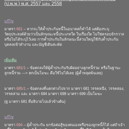
(ป.พ.พ.) พ.ศ. 2557 และ 2558
แก้ไข
มาตรา
681
– หากจะให้ค้ำประกันหนี้ในอนาคตก็ทำได้ แต่ต้องระบุ
วัตถุประสงค์ด้วยว่าเป็นลักษณะหนี้ประเภทใด ในเรื่องใด ไม่ใช่ครอบจักรวาล
หรือไม่ได้ระบุไว้เลย การค้ำประกันในลักษณะนี้ส่วนใหญ่ใช้กับค้ำประกัน
บุคคลเข้าทำงาน และบัญชีเดินสะพัด
เพิ่มเติม
มาตรา
681/1
– ข้อตกลงให้ผู้ค้ำประกันรับผิดอย่างลูกหนี้ร่วม หรือในฐานะ
ลูกหนี้ร่วม ---> ตกเป็นโมฆะ คือใช้ไม่ได้เลย (ผู้ค้ำหลุดพ้นเลย)
มาตรา
685/1
– ข้อตกลงที่แตกต่างไปจาก มาตรา
681 วรรคหนึ่ง
,
วรรคสอง
,
วรรคสาม
และ มาตรา
694
มาตรา
698
มาตรา
699
เป็นโมฆะ
(ดู มาตรา
681
ที่อธิบายไปแล้วข้างต้น)
แก้ไข
มาตรา
694
– ผู้ค้ำประกัน ยกข้อต่อสู้ของตนเองหรือของลูกหนี้ก็ได้ แต่ถ้าเจ้า