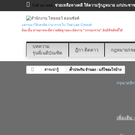
Call us now:
ช่วยเหลือทางคดี ให้ความรู้กฎหมาย แก่ประชาชน
แต่กรุณาให้เครดิตว่ามาจากเว็บ Thai Law Consult
มิฉะนั้น ท่านอาจจะมีความผิดฐานละเมิดงาน "วรรณกรรม" อันมีลิขสิทธิ์ได้
บทความ
ฎีกา ติดดาว
กฎหมาย/เข
รุ่นพี่เนติบัณฑิต
สาระน่ารู้
ค้ำประกัน จำนอง - แก้ไขอะไรบ้าง
กรุณาคลิกท
.
เพิ่มเต