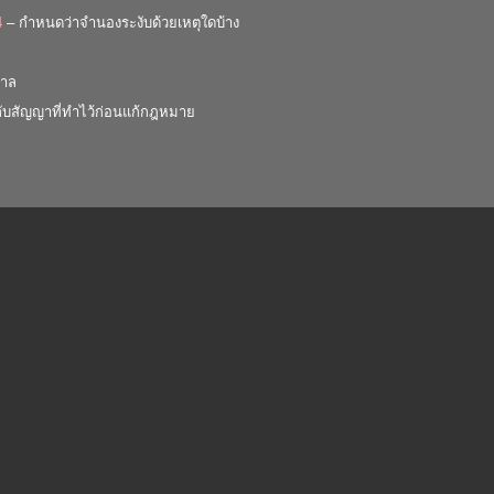
4
– กำหนดว่าจำนองระงับด้วยเหตุใดบ้าง
าล
ับสัญญาที่ทำไว้ก่อนแก้กฎหมาย