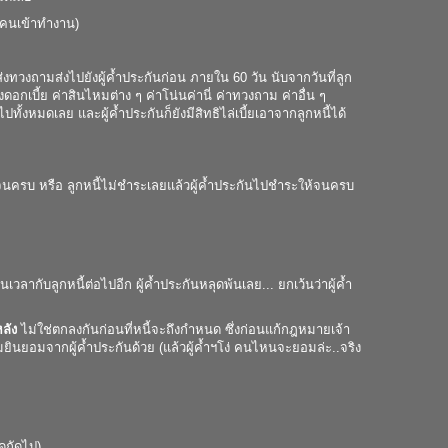
ันคนเข้าทำงาน)
ือส่งทวงถามส่งไปยังผู้ค้ำประกันก่อน ภายใน 60 วัน นับจากวันที่ลูก
่องดอกเบี้ย ค่าสินไหมต่าง ๆ ค่าโน่นค่านี่ ค่าทวงถาม ค่าอื่น ๆ
ปทั้งหมดเลย และผู้ค้ำประกันก็ยังมีสิทธิไล่เบี้ยเอาจากลูกหนี้ได้
ระจนครบ หรือ ลูกหนี้ไม่ชำระเลยแล้วผู้ค้ำประกันไปชำระให้จนครบ
ลากับลูกหนี้ต่อไปอีก ผู้ค้ำประกันหลุดพ้นเลย... ยกเว้นว่าผู้ค้ำ
ลัง
ไม่ใช่ตกลงกันก่อนที่หนี้จะถึงกำหนด ซึ่งก่อนแก้กฎหมายเจ้า
ินยอมจากผู้ค้ำประกันด้วย (แล้วผู้ค้ำฯโง่ คนไหนจะยอมล่ะ..จริง
ดถัดไป)