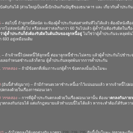
่อนบังคับกันได้ (ส่วนใหญ่เป็นหนี้เบิกเงินเกินบัญชีของธนาคาร และ เกี่ยวกับค้ำประก
6
– ต่อไปนี้ ถ้าลูกหนี้ผิดนัด จะฟ้องผู้ค้ำประกันต่อศาลทันทีไม่ได้แล้ว ต้องมีหนังส
หากไม่ส่งหนังสือไป หรือส่งแต่ว่าส่งเกินกว่า 60 วันไปแล้ว ผู้ค้ำฯไม่ต้องรับผิดในเรื
ว่าผู้ค้ำประกันก็ยังต้องรับผิดในต้นเงินของลูกหนี้อยู่
ไม่ใช่ว่าผู้ค้ำประกันจะหลุดพ้นไ
รา
693
อยู่เหมือนเดิม
1
– ถ้าเจ้าหนี้ไปลดหนี้ให้ลูกหนี้ ต่อมาลูกหนี้ชำระไม่ครบ แล้วผู้ค้ำประกันไปชำ
่วงเลยกำหนดชำระแล้วก็ตาม ผู้ค้ำประกันหลุดพ้นจากการค้ำประกัน
1 วรรคสอง
– ถ้ามีข้อตกที่เพิ่มภาระแก่ผู้ค้ำฯ ข้อตกลงนั้นเป็นโมฆะ
0
(อันนี้สำคัญมาก) – ถ้ามีกำหนดเวลาชำระหนี้เอาไว้แน่นอนแล้ว หากเจ้าหนี้ไปผ่อนเว
ปตกลงด้วยในเรื่องการผ่อนเวลา
0 วรรคสอง
– การที่ผู้ค้ำประกันตกลงด้วยในเรื่องผ่อนเวลานั้น ต้องมา
ตกลงกันภายห
าตกลงกันก่อนได้ แต่แก้กฎหมายแล้วทำแบบนี้ไม่ได้แล้ว หากจะทำต้องได้รับความย
4/1
– ถ้าไปตกลงให้แตกต่างกับ มาตรา
728
,
729
,
735
อันนี้เป็นโมฆะ (ดูรายละเอีย