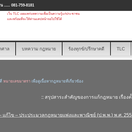
 ..... 081-759-8181
เว็บ TLC เผยแพร่บทความเพื่อเป็นความรู้แก่ประชาชน
และพร้อมที่จะให้ท่านแคปหน้าจอไปใช้ได้
ตศาล
บทความ กฎหมาย
ร้องทุกข์/ปรึกษาคดี
TLC
ี่
หมายเลขมาตรา
เพื่อดูเนื้อหากฎหมายที่เกี่ยวข้อง
:: สรุปสาระสำคัญของการแก้กฎหมาย เรื่องค
ิม – แก้ไข – ประประมวลกฎหมายแพ่งและพาณิชย์ (ป.พ.พ.) พ.ศ. 25