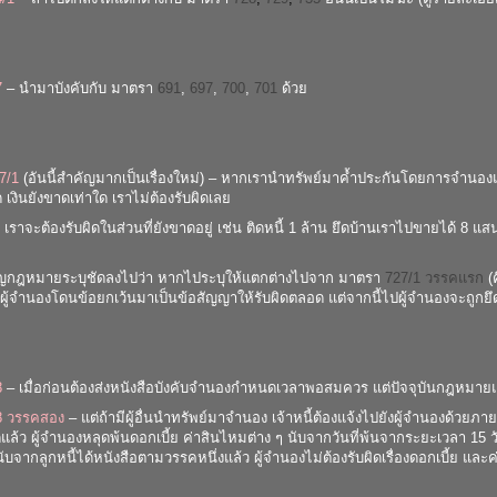
7
– นำมาบังคับกับ มาตรา
691
,
697
,
700
,
701
ด้วย
7/1
(อันนี้สำคัญมากเป็นเรื่องใหม่) – หากเรานำทรัพย์มาค้ำประกันโดยการจำนองแก่
เงินยังขาดเท่าใด เราไม่ต้องรับผิดเลย
อน เราจะต้องรับผิดในส่วนที่ยังขาดอยู่ เช่น ติดหนี้ 1 ล้าน ยึดบ้านเราไปขายได้ 8 แ
ัญกฎหมายระบุชัดลงไปว่า หากไประบุให้แตกต่างไปจาก มาตรา
727/1 วรรคแรก
(ค
่อนผู้จำนองโดนข้อยกเว้นมาเป็นข้อสัญญาให้รับผิดตลอด แต่จากนี้ไปผู้จำนองจะถูกยึดท
8
– เมื่อก่อนต้องส่งหนังสือบังคับจำนองกำหนดเวลาพอสมควร แต่ปัจจุบันกฎหมายแก
8 วรรคสอง
– แต่ถ้ามีผู้อื่นนำทรัพย์มาจำนอง เจ้าหนี้ต้องแจ้งไปยังผู้จำนองด้วยภาย
ล้ว ผู้จำนองหลุดพ้นดอกเบี้ย ค่าสินไหมต่าง ๆ นับจากวันที่พ้นจากระยะเวลา 15 วั
นับจากลูกหนี้ได้หนังสือตามวรรคหนึ่งแล้ว ผู้จำนองไม่ต้องรับผิดเรื่องดอกเบี้ย และค่