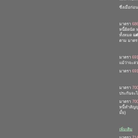
ซึ่งเมื่อก
มาตรา
68
หนี้ผิดนัด 
ทั้งหมด
แต่
ตาม มาต
มาตรา
69
แม้ว่าจะล
มาตรา
69
มาตรา
70
ประกันจะไ
มาตรา
70
หนี้ทำสัญญ
มั้ย)
เพิ่มเติม
มาตรา
71