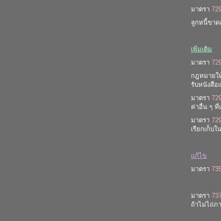
มาตรา
72
ลูกหนี้ขาด
เพิ่มเติม
มาตรา
72
กฎหมายให้ส
รับหนังสือ
มาตรา
72
ค่าอื่น ๆ ที
มาตรา
72
เรียกเก็บใ
แก้ไข
มาตรา
73
มาตรา
73
ถ้าไม่ไถ่ภ