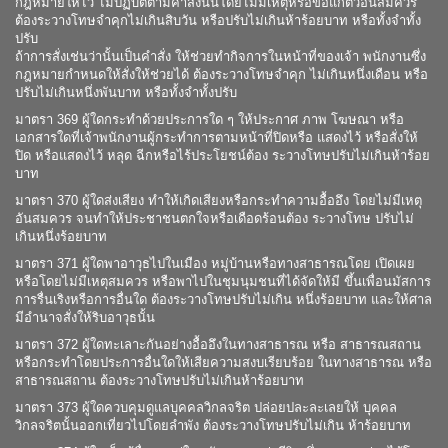
กฎหมายให้ไว้ ไม่ปฏิบัติตามคำสั่งนั้นโดยไม่มีเหตุหรือข้อแก้ตัวอันสมควร
ต้องระวางโทษจำคุกไม่เกินสิบวัน หรือปรับไม่เกินห้าร้อยบาท หรือทั้งจำทั้ง
ปรับ
ถ้าการสั่งเช่นว่านั้นเป็นคำสั่ง ให้ช่วยทำกิจการในหน้าที่ของเจ้า พนักงานซึ่ง
กฎหมายกำหนดให้สั่งให้ช่วยได้ ต้องระวางโทษจำคุก ไม่เกินหนึ่งเดือน หรือ
ปรับไม่เกินหนึ่งพันบาท หรือทั้งจำทั้งปรับ
มาตรา 369 ผู้ใดกระทำด้วยประการใด ๆ ให้ประกาศ ภาพ โฆษณา หรือ
เอกสารใดที่เจ้าพนักงานผู้กระทำการตามหน้าที่ปิดหรือ แสดงไว้ หรือสั่งให้
ปิด หรือแสดงไว้ หลุด ฉีกหรือไร้ประโยชน์ต้อง ระวางโทษปรับไม่เกินห้าร้อย
บาท
มาตรา 370 ผู้ใดส่งเสียง ทำให้เกิดเสียงหรือกระทำความอื้ออึง โดยไม่มีเหตุ
อันสมควร จนทำให้ประชาชนตกใจหรือเดือดร้อนต้อง ระวางโทษ ปรับไม่
เกินหนึ่งร้อยบาท
มาตรา 371 ผู้ใดพาอาวุธไปในเมือง หมู่บ้านหรือทางสาธารณโดย เปิดเผย
หรือโดยไม่มีเหตุสมควร หรือพาไปในชุมนุมชนที่ได้จัดให้มี ขึ้นเพื่อนมัสการ
การรื่นเริงหรือการอื่นใด ต้องระวางโทษปรับไม่เกิน หนึ่งร้อยบาท และให้ศาล
มีอำนาจสั่งให้ริบอาวุธนั้น
มาตรา 372 ผู้ใดทะเลาะกันอย่างอื้ออึงในทางสาธารณ หรือ สาธารณสถาน
หรือกระทำโดยประการอื่นใดให้เสียความสงบเรียบร้อย ในทางสาธารณ หรือ
สาธารณสถาน ต้องระวางโทษปรับไม่เกินห้าร้อยบาท
มาตรา 373 ผู้ใดควบคุมดูแลบุคคลวิกลจริต ปล่อยปละละเลยให้ บุคคล
วิกลจริตนั้นออกเที่ยวไปโดยลำพัง ต้องระวางโทษปรับไม่เกิน ห้าร้อยบาท