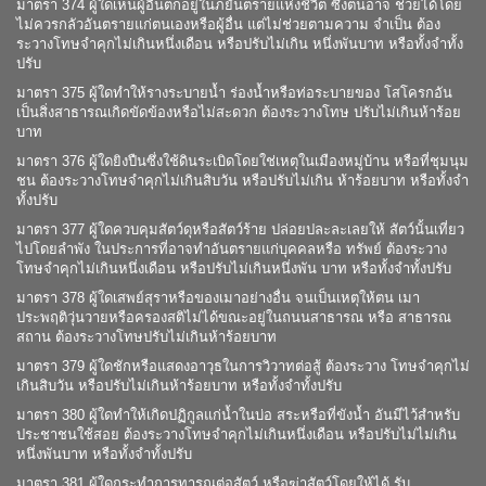
มาตรา 374 ผู้ใดเห็นผู้อื่นตกอยู่ในภยันตรายแห่งชีวิต ซึ่งตนอาจ ช่วยได้โดย
ไม่ควรกลัวอันตรายแก่ตนเองหรือผู้อื่น แต่ไม่ช่วยตามความ จำเป็น ต้อง
ระวางโทษจำคุกไม่เกินหนึ่งเดือน หรือปรับไม่เกิน หนึ่งพันบาท หรือทั้งจำทั้ง
ปรับ
มาตรา 375 ผู้ใดทำให้รางระบายน้ำ ร่องน้ำหรือท่อระบายของ โสโครกอัน
เป็นสิ่งสาธารณเกิดขัดข้องหรือไม่สะดวก ต้องระวางโทษ ปรับไม่เกินห้าร้อย
บาท
มาตรา 376 ผู้ใดยิงปืนซึ่งใช้ดินระเบิดโดยใช่เหตุในเมืองหมู่บ้าน หรือที่ชุมนุม
ชน ต้องระวางโทษจำคุกไม่เกินสิบวัน หรือปรับไม่เกิน ห้าร้อยบาท หรือทั้งจำ
ทั้งปรับ
มาตรา 377 ผู้ใดควบคุมสัตว์ดุหรือสัตว์ร้าย ปล่อยปละละเลยให้ สัตว์นั้นเที่ยว
ไปโดยลำพัง ในประการที่อาจทำอันตรายแก่บุคคลหรือ ทรัพย์ ต้องระวาง
โทษจำคุกไม่เกินหนึ่งเดือน หรือปรับไม่เกินหนึ่งพัน บาท หรือทั้งจำทั้งปรับ
มาตรา 378 ผู้ใดเสพย์สุราหรือของเมาอย่างอื่น จนเป็นเหตุให้ตน เมา
ประพฤติวุ่นวายหรือครองสติไม่ได้ขณะอยู่ในถนนสาธารณ หรือ สาธารณ
สถาน ต้องระวางโทษปรับไม่เกินห้าร้อยบาท
มาตรา 379 ผู้ใดชักหรือแสดงอาวุธในการวิวาทต่อสู้ ต้องระวาง โทษจำคุกไม่
เกินสิบวัน หรือปรับไม่เกินห้าร้อยบาท หรือทั้งจำทั้งปรับ
มาตรา 380 ผู้ใดทำให้เกิดปฏิกูลแก่น้ำในบ่อ สระหรือที่ขังน้ำ อันมีไว้สำหรับ
ประชาชนใช้สอย ต้องระวางโทษจำคุกไม่เกินหนึ่งเดือน หรือปรับไม่ไม่เกิน
หนึ่งพันบาท หรือทั้งจำทั้งปรับ
มาตรา 381 ผู้ใดกระทำการทารุณต่อสัตว์ หรือฆ่าสัตว์โดยให้ได้ รับ