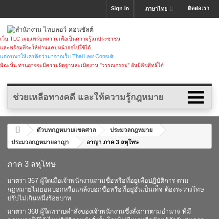
Sign in
ติดต่อเรา
ภาษาไทย
เว็บ TLC เผยแพร่บทความเพื่อเป็นความรู้แก่ประชาชน
และพร้อมที่จะให้ท่านแคปหน้าจอไปใช้ได้
แต่กรุณาให้เครดิตว่ามาจากเว็บ Thai Law Consult
มิฉะนั้น ท่านอาจจะมีความผิดฐานละเมิดงาน "วรรณกรรม" อันมีลิขสิทธิ์ได้
ช่วยเหลือทางคดี และให้ความรู้กฎหมาย
ตัวบทกฎหมาย/เขตศาล
ประมวลกฎหมาย
ประมวลกฎหมายอาญา
อาญา ภาค 3 ลหุโทษ
ภาค 3 ลหุโทษ
มาตรา 367 ผู้ใดเมื่อเจ้าพนักงานถามชื่อหรือที่อยู่เพื่อปฏิบัติการ ตาม
กฎหมายไม่ยอมบอกหรือแกล้งบอกชื่อหรือที่อยู่อันเป็นเท็จ ต้องระวางโทษ
ปรับไม่เกินหนึ่งร้อยบาท
มาตรา 368 ผู้ใดทราบคำสั่งของเจ้าพนักงานซึ่งสั่งการตามอำนาจ ที่มี