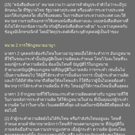
(15) "หนังสือเดินทาง" หมายความว่า เอกสารสำคัญประจำตัวไม่ว่าจะมีรูป
ลักษณะใด ที่รัฐบาลไทย รัฐบาลต่างประเทศ หรือองค์การระหว่างประเทศ
ออกให้แก่บุคคลใด เพื่อใช้แสดงตน ในการเดินทางระหว่างประเทศ และให้
หมายความรวมถึงเอกสารใช้แทนหนังสือเดินทางและ แบบหนังสือเดินทางที่
ยังไม่ได้กรอกข้อความเกี่ยวกับผู้ถือหนังสือเดินทางด้วย" ระะหว่างบุคคลกับ
ข้อมูลอิเล็กทรอนิกส์ โดยมีวัตถุประสงค์เพื่อระบุตัวบุคคลผู้เป็นเจ้าของ
หมวด 2 การใช้กฎหมายอาญา
มาตรา 2 บุคคลจักต้องรับโทษในทางอาญาต่อเมื่อได้กระทำการ อันกฎหมาย
ที่ใช้ในขณะกระทำนั้นบัญญัติเป็นความผิดและกำหนด โทษไว้และโทษที่จะ
ลงแก่ผู้กระทำความผิดนั้น ต้องเป็นโทษที่ บัญญัติไว้ในกฎหมาย
ถ้าตามบทบัญญัติของกฎหมายที่บัญญัติในภายหลัง การกระทำ เช่นนั้นไม่
เป็นความผิดต่อไป ให้ผู้ที่ได้กระทำการนั้นพ้นจากการ เป็นผู้กระทำความผิด
และถ้าได้มีคำพิพากษาถึงที่สุดให้ลงโทษแล้ว ก็ให้ถือว่าผู้นั้นไม่เคยต้องคำ
พิพากษาว่าได้กระทำความผิดนั้น ถ้ารับ โทษอยู่ก็ให้การลงโทษนั้นสิ้นสุดลง
มาตรา 3 ถ้ากฎหมายที่ใช้ในขณะกระทำความผิดแตกต่างกับ กฎหมายที่ใช้
ในภายหลังการกระทำความผิด ให้ใช้กฎหมายในส่วน ที่เป็นคุณแก่ผู้กระทำ
ความผิด ไม่ว่าในทางใด เว้นแต่คดีถึงที่สุด แล้วแต่ในกรณีที่คดีถึงที่สุดแล้วดัง
ต่อไปนี้
(1) ถ้าผู้กระทำความผิดยังไม่ได้รับโทษ หรือกำลังรับโทษอยู่และ โทษที่
กำหนด ตามคำพิพากษาหนักกว่าโทษที่กำหนดตามกฎหมาย ที่บัญญัติใน
ภายหลังเมื่อสำนวนความปรากฏแก่ศาล เมื่อผู้กระทำ ความผิด ผู้แทนโดย
ชอบธรรมของผู้นั้น ผู้อนุบาลของผู้นั้น หรือ พนักงานอัยการร้องขอให้ศาล