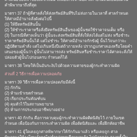
คำพิพากษาถึงที่สุด
มาตรา 37 ถ้าผู้ที่ศาลสั่งให้ส่งทรัพย์สินที่ริบไม่ส่งภายในเวลาที่ ศาลกำหนด
ให้ศาลมีอำนาจสั่งดังต่อไปนี้
(1) ให้ยึดทรัพย์สินนั้น
(2) ให้ชำระราคาหรือสั่งยึดทรัพย์สินอื่นของผู้นั้นชดใช้ราคาจนเต็ม หรือ
(3) ในกรณีที่ศาลเห็นว่า ผู้นั้นจะส่งทรัพย์สินที่สั่งให้ส่งได้แต่ไม่ส่ง หรือชำระ
ราคาทรัพย์สินนั้นได้ แต่ไม่ชำระ ให้ศาลมีอำนาจกักขังผู้ นั้นไว้จนกว่าจะ
ปฏิบัติตามคำสั่ง แต่ไม่เกินหนึ่งปีแต่ถ้าภายหลัง ปรากฏแก่ศาลเองหรือโดยคำ
เสนอของผู้นั้นว่า ผู้นั้นไม่สามารถส่ง ทรัพย์สินหรือชำระราคาได้ศาลจะสั่งให้
ปล่อยตัวผู้นั้นไปก่อนครบ กำหนดก็ได้
มาตรา 38 โทษให้เป็นอันระงับไปด้วยความตายของผู้กระทำความผิด
ส่วนที่ 2 วิธีการเพื่อความปลอดภัย
มาตรา 39 วิธีการเพื่อความปลอดภัยมีดังนี้
(1) กักกัน
(2) ห้ามเข้าเขตกำหนด
(3) เรียกประกันทัณฑ์บน
(4) คุมตัวไว้ในสถานพยาบาล
(5) ห้ามการประกอบอาชีพบางอย่าง
มาตรา 40 กักกัน คือการควบคุมผู้กระทำความผิดติดนิสัยไว้ ภายในเขต
กำหนด เพื่อป้องกันการกระทำความผิด เพื่อดัดนิสัยและ เพื่อฝึกหัดอาชีพ
มาตรา 41 ผู้ใดเคยถูกศาลพิพากษาให้กักกันมาแล้ว หรือเคยถูก ศาล