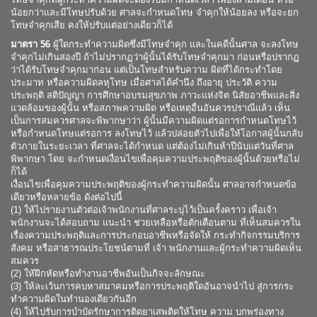
น้อยกว่าและมีโทษปรับด้วย ศาลจะกำหนดโทษ จำคุกให้น้อยลง หรือจะยก
โทษจำคุกเสีย คงให้ปรับแต่อย่างเดียวก็ได้
มาตรา 56
ผู้ใดกระทำความผิดซึ่งมีโทษจำคุก และในคดีนั้นศาล จะลงโทษ
จำคุกไม่เกินสองปี ถ้าไม่ปรากฏว่าผู้นั้นได้รับโทษจำคุกมา ก่อนหรือปรากฏ
ว่าได้รับโทษจำคุกมาก่อน แต่เป็นโทษสำหรับความ ผิดที่ได้กระทำโดย
ประมาท หรือความผิดลหุโทษ เมื่อศาลได้คำนึง ถึงอายุ ประวัติ ความ
ประพฤติ สติปัญญา การศึกษาอบรมสุขภาพ ภาวะแห่งจิต นิสัยอาชีพและสิ่ง
แวดล้อมของผู้นั้น หรือสภาพความผิด หรือเหตุอื่นอันควรปราณีแล้ว เห็น
เป็นการสมควรศาลจะพิพากษาว่า ผู้นั้นมีความผิดแต่รอการกำหนดโทษไว้
หรือกำหนดโทษแต่รอการ ลงโทษไว้ แล้วปล่อยตัวไปเพื่อให้โอกาสผู้นั้นกลับ
ตัวภายในระยะเวลา ที่ศาลจะได้กำหนด แต่ต้องไม่เกินห้าปีนับแต่วันที่ศาล
พิพากษา โดย จะกำหนดเงื่อนไขเพื่อคุมความประพฤติของผู้นั้นด้วยหรือไม่
ก็ได้
เงื่อนไขเพื่อคุมความประพฤติของผู้กระทำความผิดนั้น ศาลอาจกำหนดข้อ
เดียวหรือหลายข้อ ดังต่อไปนี้
(1) ให้ไปรายงานตัวต่อเจ้าพนักงานที่ศาลระบุไว้เป็นครั้งคราว เพื่อเจ้า
พนักงานจะได้สอบถาม แนะนำ ช่วยเหลือหรือตักเตือนตาม ที่เห็นสมควรใน
เรื่องความประพฤติและการประกอบอาชีพหรือจัดให้ กระทำกิจกรรมบริการ
สังคม หรือสาธารณประโยชน์ตามที่ เจ้า พนักงานและผู้กระทำความผิดเห็น
สมควร
(2) ให้ฝึกหัดหรือทำงานอาชีพอันเป็นกิจจะลักษณะ
(3) ให้ละเว้นการคบหาสมาคมหรือการประพฤติใดอันอาจนำไป สู่การกระ
ทำความผิดในทำนองเดียวกันอีก
(4) ให้ไปรับการบำบัดรักษาการติดยาเสพติดให้โทษ ความ บกพร่องทาง