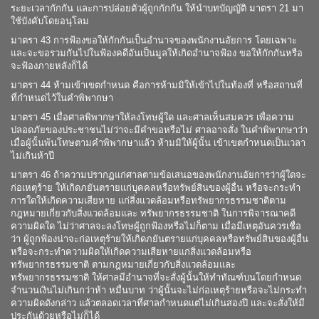
ระยะเวลากักกัน และการปล่อยตัวผู้ถูกกักกัน ให้นำบทบัญญัติ มาตรา 21 มา
ใช้บังคับโดยอนุโลม
มาตรา 43 การฟ้องขอให้กักกันเป็นอำนาจของพนักงานอัยการ โดยเฉพาะ
และจะขอรวมกันไปในฟ้องคดีอันเป็นมูลให้เกิดอำนาจฟ้อง ขอให้กักกันหรือ
จะฟ้องภายหลังก็ได้
มาตรา 44 ห้ามเข้าเขตกำหนด คือการห้ามมิให้เข้าไปในท้องที่ หรือสถานที่
ที่กำหนดไว้ในคำพิพากษา
มาตรา 45 เมื่อศาลพิพากษาให้ลงโทษผู้ใด และศาลเห็นสมควร เพื่อความ
ปลอดภัยของประชาชนไม่ว่าจะมีคำขอหรือไม่ ศาลอาจสั่ง ในคำพิพากษาว่า
เมื่อผู้นั้นพ้นโทษตามคำพิพากษาแล้ว ห้ามมิให้ผู้นั้น เข้าเขตกำหนดเป็นเวลา
ไม่เกินห้าปี
มาตรา 46 ถ้าความปรากฏแก่ศาลตามข้อเสนอของพนักงานอัยการว่าผู้ใดจะ
ก่อเหตุร้าย ให้เกิดภยันตรายแก่บุคคลหรือทรัพย์สินของผู้อื่น หรือจะกระทำ
การใดให้เกิดความเสียหาย แก่สิ่งแวดล้อมหรือทรัพยากรธรรมชาติตาม
กฎหมายเกี่ยวกับสิ่งแวดล้อมและ ทรัพยากรธรรมชาติ ในการพิจารณาคดี
ความผิดใด ไม่ว่าศาลจะลงโทษผู้ถูกฟ้องหรือไม่ก็ตาม เมื่อมีเหตุอันควรเชื่อ
ว่า ผู้ถูกฟ้องน่าจะก่อเหตุร้ายให้เกิดภยันตรายแก่บุคคลหรือทรัพย์สินของผู้อื่น
หรือจะกระทำความผิดให้เกิดความเสียหายแก่สิ่งแวดล้อมหรือ
ทรัพยากรธรรมชาติ ตามกฎหมายเกี่ยวกับสิ่งแวดล้อมและ
ทรัพยากรธรรมชาติ ให้ศาลมีอำนาจที่จะสั่งผู้นั้นให้ทำทัณฑ์บนโดยกำหนด
จำนวนเงินไม่เกินกว่าห้า หมื่นบาท ว่าผู้นั้นจะไม่ก่อเหตุร้ายหรือจะไม่กระทำ
ความผิดดังกล่าว แล้วตลอดเวลาที่ศาลกำหนดแต่ไม่เกินสองปี และจะสั่งให้มี
ประกันด้วยหรือไม่ก็ได้