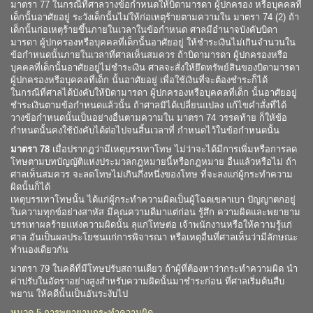
มาตรา 77 ในกรณีที่ศาลวางข้อกำหนดให้บิดามารดา ผู้ปกครอง หรือบุคคลที่
เด็กนั้นอาศัยอยู่ ระวังเด็กนั้นไม่ให้ก่อเหตุร้ายตามความใน มาตรา 74 (2) ถ้า
เด็กนั้นก่อเหตุร้ายขึ้นภายในเวลาในข้อกำหนด ศาลมีอำนาจบังคับบิดา
มารดา ผู้ปกครองหรือบุคคลที่เด็กนั้นอาศัยอยู่ ให้ชำระเงินไม่เกินจำนวนใน
ข้อกำหนดนั้นภายในเวลาที่ศาลเห็นสมควร ถ้าบิดามารดา ผู้ปกครองหรือ
บุคคลที่เด็กนั้นอาศัยอยู่ไม่ชำระเงิน ศาลจะสั่งให้ยึดทรัพย์สินของบิดามารดา
ผู้ปกครองหรือบุคคลที่เด็ก นั้นอาศัยอยู่ เพื่อใช้เงินที่จะต้องชำระก็ได้
ในกรณีที่ศาลได้บังคับให้บิดามารดา ผู้ปกครองหรือบุคคลที่เด็ก นั้นอาศัยอยู่
ชำระเงินตามข้อกำหนดแล้วนั้น ถ้าศาลมิได้เปลี่ยนแปลง แก้ไขคำสั่งที่ได้
วางข้อกำหนดนั้นเป็นอย่างอื่นตามความใน มาตรา 74 วรรคท้าย ก็ให้ข้อ
กำหนดนั้นคงใช้บังคับได้ต่อไปจนสิ้นเวลาที่ กำหนดไว้ในข้อกำหนดนั้น
มาตรา 78
เมื่อปรากฏว่ามีเหตุบรรเทาโทษ ไม่ว่าจะได้มีการเพิ่มหรือการลด
โทษตามบทบัญญัติแห่งประมวลกฎหมายนี้หรือกฎหมาย อื่นแล้วหรือไม่ ถ้า
ศาลเห็นสมควร จะลดโทษไม่เกินกึ่งหนึ่งของโทษ ที่จะลงแก่ผู้กระทำความ
ผิดนั้นก็ได้
เหตุบรรเทาโทษนั้น ได้แก่ผู้กระทำความผิดเป็นผู้โฉดเขลาเบา ปัญญาตกอยู่
ในความทุกข์อย่างสาหัส มีคุณความดีมาแต่ก่อน รู้สึก ความผิดและพยายาม
บรรเทาผลร้ายแห่งความผิดนั้น ลุแก่โทษต่อ เจ้าพนักงานหรือให้ความรู้แก่
ศาล อันเป็นผลประโยชนแก่การพิจารณา หรือเหตุอื่นที่ศาลเห็นว่ามีลักษณะ
ทำนองเดียวกัน
มาตรา 79 ในคดีที่มีโทษปรับสถานเดียว ถ้าผู้ที่ต้องหาว่ากระทำความผิด นำ
ค่าปรับในอัตราอย่างสูงสำหรับความผิดนั้นมาชำระก่อน ที่ศาลเริ่มต้นสืบ
พยาน ให้คดีนั้นเป็นอันระงับไป
หมวด 5 การพยายามกระทำความผิด