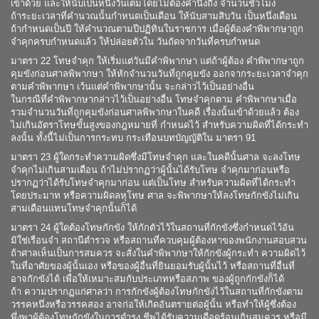
เข้าด้วย และให้นับเป็นหนึ่งวันเต็มโดยไม่ต้องคำนึงถึง จำนวนชั่วโมง
ถ้าระยะเวลาที่คำนวณนั้นกำหนดเป็นเดือน ให้นับสามสิบวัน เป็นหนึ่งเดือน
ถ้ากำหนดเป็นปี ให้คำนวณตามปีปฏิทินในราชการ เมื่อผู้ต้องคำพิพากษาถูก
จำคุกครบกำหนดแล้ว ให้ปล่อยตัวใน วันถัดจากวันที่ครบกำหนด
มาตรา 22 โทษจำคุก ให้เริ่มแต่วันมีคำพิพากษา แต่ถ้าผู้ต้อง คำพิพากษาถูก
คุมขังก่อนศาลพิพากษา ให้หักจำนวนวันที่ถูกคุมขัง ออกจากระยะเวลาจำคุก
ตามคำพิพากษา เว้นแต่คำพิพากษานั้น จะกล่าวไว้เป็นอย่างอื่น
ในกรณีที่คำพิพากษากล่าวไว้เป็นอย่างอื่น โทษจำคุกตาม คำพิพากษาเมื่อ
รวมจำนวนวันที่ถูกคุมขังก่อนศาลพิพากษาในคดี เรื่องนั้นเข้าด้วยแล้ว ต้อง
ไม่เกินอัตราโทษขั้นสูงของกฎหมายที่ กำหนดไว้ สำหรับความผิดที่ได้กระทำ
ลงนั้น ทั้งนี้ไม่เป็นการกระทบ กระเทือนบทบัญญัติใน มาตรา 91
มาตรา 23 ผู้ใดกระทำความผิดซึ่งมีโทษจำคุก และในคดีนั้นศาล จะลงโทษ
จำคุกไม่เกินสามเดือน ถ้าไม่ปรากฏว่าผู้นั้นได้รับโทษ จำคุกมาก่อนหรือ
ปรากฏว่าได้รับโทษจำคุกมาก่อน แต่เป็นโทษ สำหรับความผิดที่ได้กระทำ
โดยประมาท หรือความผิดลหุโทษ ศาล จะพิพากษาให้ลงโทษกักขังไม่เกิน
สามเดือนแทนโทษจำคุกนั้นก็ได้
มาตรา 24 ผู้ใดต้องโทษกักขัง ให้กักตัวไว้ในสถานที่กักขังซึ่งกำหนดไว้อัน
มิใช่เรือนจำ สถานีตำรวจ หรือสถานที่ควบคุมผู้ต้องหาของพนักงานสอบสวน
ถ้าศาลเห็นเป็นการสมควร จะสั่งในคำพิพากษาให้กักขังผู้กระทำ ความผิดไว้
ในที่อาศัยของผู้นั้นเอง หรือของผู้อื่นที่ยินยอมรับผู้นั้นไว้ หรือสถานที่อื่นที่
อาจกักขังได้ เพื่อให้เหมาะสมกับประเภทหรือสภาพ ของผู้ถูกกักขังก็ได้
ถ้า ความปรากฏแก่ศาลว่า การกักขังผู้ต้องโทษกักขังไว้ในสถานที่กักขังตาม
วรรคหนึ่งหรือวรรคสอง อาจก่อให้เกิดอันตรายต่อผู้นั้น หรือทำให้ผู้ซึ่งต้อง
พึ่งพาผู้ต้องโทษกักขังในการดำรง ชีพได้รับความเดือดร้อนเกินสมควร หรือมี