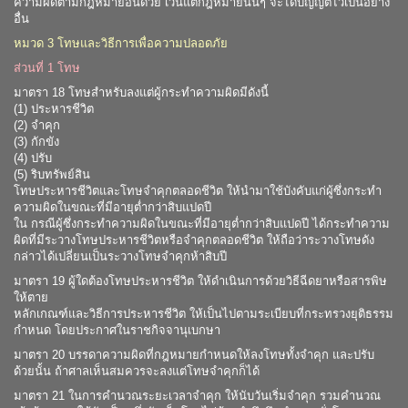
ความผิดตามกฎหมายอื่นด้วย เว้นแต่กฎหมายนั้นๆ จะได้บัญญัติไว้เป็นอย่าง
อื่น
หมวด 3 โทษและวิธีการเพื่อความปลอดภัย
ส่วนที่ 1 โทษ
มาตรา 18 โทษสำหรับลงแต่ผู้กระทำความผิดมีดังนี้
(1) ประหารชีวิต
(2) จำคุก
(3) กักขัง
(4) ปรับ
(5) ริบทรัพย์สิน
โทษประหารชีวิตและโทษจำคุกตลอดชีวิต ให้นำมาใช้บังคับแก่ผู้ซึ่งกระทำ
ความผิดในขณะที่มีอายุต่ำกว่าสิบแปดปี
ใน กรณีผู้ซึ่งกระทำความผิดในขณะที่มีอายุต่ำกว่าสิบแปดปี ได้กระทำความ
ผิดที่มีระวางโทษประหารชีวิตหรือจำคุกตลอดชีวิต ให้ถือว่าระวางโทษดัง
กล่าวได้เปลี่ยนเป็นระวางโทษจำคุกห้าสิบปี
มาตรา 19 ผู้ใดต้องโทษประหารชีวิต ให้ดำเนินการด้วยวิธีฉีดยาหรือสารพิษ
ให้ตาย
หลักเกณฑ์และวิธีการประหารชีวิต ให้เป็นไปตามระเบียบที่กระทรวงยุติธรรม
กำหนด โดยประกาศในราชกิจจานุเบกษา
มาตรา 20 บรรดาความผิดที่กฎหมายกำหนดให้ลงโทษทั้งจำคุก และปรับ
ด้วยนั้น ถ้าศาลเห็นสมควรจะลงแต่โทษจำคุกก็ได้
มาตรา 21 ในการคำนวณระยะเวลาจำคุก ให้นับวันเริ่มจำคุก รวมคำนวณ