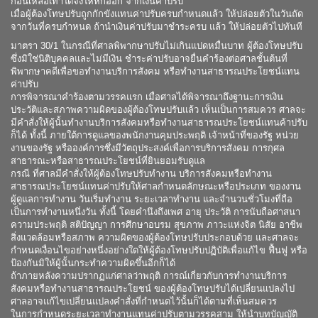
ก่อนเหลือเท่าใดจึงให้หักออก จากเงินค่าปรับ
เมื่อผู้ต้องโทษปรับถูกกักขังแทนค่าปรับครบกำหนดแล้ว ให้ปล่อยตัวในวันถัด
จากวันที่ครบกำหนด ถ้านำเงินค่าปรับมาชำระครบ แล้ว ให้ปล่อยตัวไปทันที
มาตรา 30/1 ในกรณีที่ศาลพิพากษาปรับไม่เกินแปดหมื่นบาท ผู้ต้องโทษปรับ
ซึ่งมิใช่นิติบุคคลและไม่มีเงิน ชำระค่าปรับอาจยื่นคำร้องต่อศาลชั้นต้นที่
พิพากษาคดีเพื่อขอทำงานบริการสังคม หรือทำงานสาธารณประโยชน์แทน
ค่าปรับ
การพิจารณาคำร้องตามวรรคแรก เมื่อศาลได้พิจารณาถึงฐานะการเงิน
ประวัติและสภาพความผิดของผู้ต้องโทษปรับแล้ว เห็นเป็นการสมควร ศาลจะ
มีคำสั่งให้ผู้นั้นทำงานบริการสังคมหรือทำงานสาธารณประโยชน์แทนค้าปรับ
ก็ได้ ทั้งนี้ ภายใต้การดูแลของพนักงานคุมประพฤติ เจ้าหน้าที่ของรัฐ หน่วย
งานของรัฐ หรือองค์การซึ่งมีวัตถุประสงค์เพื่อการบริการสังคม การกุศล
สาธารณะหรือสาธารณประโยชน์ที่ยินยอมรับดูแล
กรณี ที่ศาลมีคำสั่งให้ผู้ต้องโทษปรับทำงาน บริการสังคมหรือทำงาน
สาธารณประโยชน์แทนค่าปรับให้ศาลกำหนดลักษณะหรือประเภท ของงาน
ผู้ดูแลการทำงาน วันเริ่มทำงาน ระยะเวลาทำงาน และจำนวนชั่วโมงที่ถือ
เป็นการทำงานหนึ่งวัน ทั้งนี้ โดยคำนึงถึงเพศ อายุ ประวัติ การนับถือศาสนา
ความประพฤติ สติปัญญา การศึกษาอบรม สุขภาพ ภาวะแห่งจิต นิสัย อาชีพ
สิ่งแวดล้อมหรือสภาพ ความผิดของผู้ต้องโทษปรับประกอบด้วย และศาลจะ
กำหนดเงื่อนไขอย่างหนึ่งอย่างใดให้ผู้ต้องโทษปรับปฏิบัติเพื่อแก้ไข ฟื้นฟู หรือ
ป้องกันมิให้ผู้นั้นกระทำความผิดขึ้นอีกก็ได้
ถ้าภายหลังความปรากฏแก่ศาลว่าพฤติ การณ์เกี่ยวกับการทำงานบริการ
สังคมหรือทำงานสาธารณประโยชน์ ของผู้ต้องโทษปรับได้เปลี่ยนแปลงไป
ศาลอาจแก้ไขเปลี่ยนแปลงคำสั่งที่กำหนดไว้นั้นก็ได้ตามที่เห็นสมควร
ในการกำหนดระยะเวลาทำงานแทนค่าปรับตามวรรคสาม ให้นำบทบัญญัติ