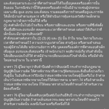
และสั่งสอนตามระยะเวลาที่ศาลกำหนดก็ได้ในเมื่อบุคคลหรือองค์การนั้น
ยินยอม ในกรณีเช่นว่านี้ให้บุคคลหรือองค์การนั้นมีอำนาจเช่นผู้ปกครอง
เฉพาะเพื่อ ดูแล อบรม และสั่งสอน รวมตลอดถึงการกำหนดที่อยู่และการจัด
ให้เด็กมีงานทำตามสมควร หรือให้ดำเนินการคุ้มครองสวัสดิภาพเด็กตาม
กฎหมายว่าด้วยการนั้นก็ได้ หรือ
(5) ส่งตัวเด็กนั้นไปยังโรงเรียน หรือสถานฝึกและอบรม หรือสถานที่ซึ่งจัดตั้ง
ขึ้นเพื่อฝึกและอบรมเด็ก ตลอดระยะเวลาที่ศาลกำหนด แต่อย่าให้เกินกว่าที่
เด็กนั้นจะมีอายุครบสิบแปดปี"
คำสั่งของศาลดังกล่าวใน (2) (3) (4) และ (5) นั้น ถ้าใน ขณะใดภายในระยะ
เวลาที่ศาลกำหนดไว้ ความปรากฏแก่ศาลโดย ศาลรู้เอง หรือตามคำเสนอ
ของผู้มีส่วนได้เสีย พนักงานอัยการ หรือ บุคคลหรือองค์การที่ศาลมอบตัวเด็ก
เพื่อดูแล อบรมและสั่งสอนหรือ เจ้าพนักงานว่า พฤติการณ์เกี่ยวกับคำสั่งนั้น
ได้เปลี่ยนแปลงไปก็ให้ ศาลมีอำนาจเปลี่ยนแปลงแก้ไขคำสั่งนั้น หรือมีคำสั่ง
ใหม่ตามอำนาจ ใน มาตรานี้
มาตรา 75 ผู้ใดอายุกว่าสิบห้าปีแต่ต่ำกว่าสิบแปดปี กระทำการอันกฎหมาย
บัญญัติเป็นความผิด ให้ศาลพิจารณาถึงความรู้ผิดชอบและสิ่งอื่นทั้งปวงเกี่ยว
กับผู้นั้น ในอันที่จะควรวินิจฉัยว่าสมควรพิพากษาลงโทษผู้นั้นหรือไม่ ถ้าศาล
เห็นว่าไม่สมควรพิพากษาลงโทษก็ให้จัดการตาม มาตรา 74 หรือถ้าศาลเห็น
ว่าสมควรพิพากษาลงโทษ ก็ให้ลดมาตราส่วนโทษที่กำหนดไว้สำหรับความ
ผิดลงกึ่งหนึ่ง
มาตรา 76 ผู้ใดอายุตั้งแต่สิบแปดปีแต่ยังไม่เกินยี่สิบปี กระทำการอันกฎหมาย
บัญญัติเป็นความผิด ถ้าศาลเห็นสมควรจะลดมาตราส่วนโทษที่กำหนดไว้
สำหรับความผิดนั้น ลงหนึ่งในสามหรือกึ่งหนึ่งก็ได้