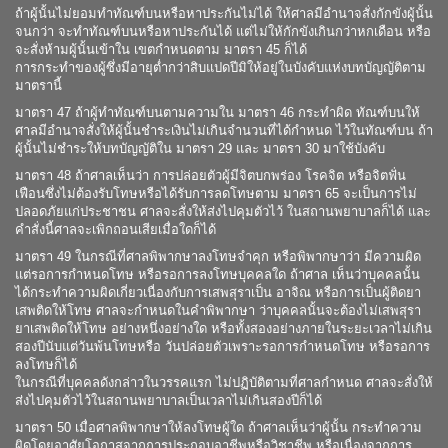
ถ้าผู้นั้นไม่ยอมทำทัณฑ์บนหรือหาประกันไม่ได้ ให้ศาลมีอำนาจสั่งกักขังผู้นั้น
จนกว่า จะทำทัณฑ์บนหรือหาประกันได้ แต่ไม่ให้กักขังเกินกว่าหกเดือน หรือ
จะสั่งห้ามผู้นั้นเข้าใน เขตกำหนดตาม มาตรา 45 ก็ได้
การกระทำของผู้ซึ่งมีอายุต่ำกว่าสิบแปดปีมิให้อยู่ในบังคับแห่งบทบัญญัติตาม
มาตรานี้
มาตรา 47 ถ้าผู้ทำทัณฑ์บนตามความใน มาตรา 46 กระทำผิด ทัณฑ์บนให้
ศาลมีอำนาจสั่งให้ผู้นั้นชำระเงินไม่เกินจำนวนที่ได้กำหนด ไว้ในทัณฑ์บน ถ้า
ผู้นั้นไม่ชำระให้บทบัญญัติใน มาตรา 29 และ มาตรา 30 มาใช้บังคับ
มาตรา 48 ถ้าศาลเห็นว่า การปล่อยตัวผู้มีจิตบกพร่อง โรคจิต หรือจิตฟั่น
เฟือนซึ่งไม่ต้องรับโทษหรือได้รับการลดโทษตาม มาตรา 65 จะเป็นการไม่
ปลอดภัยแก่ประชาชน ศาลจะสั่งให้ส่งไปคุมตัวไว้ ในสถานพยาบาลก็ได้ และ
คำสั่งนี้ศาลจะเพิกถอนเสียเมื่อใดก็ได้
มาตรา 49 ในกรณีที่ศาลพิพากษาลงโทษจำคุก หรือพิพากษาว่า มีความผิด
แต่รอการกำหนดโทษ หรือรอการลงโทษบุคคลใด ถ้าศาล เห็นว่าบุคคลนั้น
ได้กระทำความผิดเกี่ยวเนื่องกับการเสพสุราเป็น อาจิณ หรือการเป็นผู้ติดยา
เสพติดให้โทษ ศาลจะกำหนดในคำพิพากษา ว่าบุคคลนั้นจะต้องไม่เสพสุรา
ยาเสพติดให้โทษ อย่างหนึ่งอย่างใด หรือทั้งสองอย่างภายในระยะเวลาไม่เกิน
สองปีนับแต่วันพ้นโทษหรือ วันปล่อยตัวเพราะรอการกำหนดโทษ หรือรอการ
ลงโทษก็ได้
ในกรณีที่บุคคลดังกล่าวในวรรคแรก ไม่ปฏิบัติตามที่ศาลกำหนด ศาลจะสั่งให้
ส่งไปคุมตัวไว้ในสถานพยาบาลเป็นเวลาไม่เกินสองปีก็ได้
มาตรา 50 เมื่อศาลพิพากษาให้ลงโทษผู้ใด ถ้าศาลเห็นว่าผู้นั้น กระทำความ
ผิดโดยอาศัยโอกาสจากการประกอบอาชีพหรือวิชาชีพ หรือเนื่องจากการ