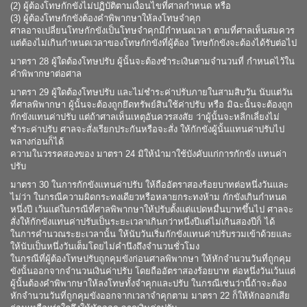
(2) ผู้ต้องโทษกักขังไม่ปฏิบัติตามเงื่อนไขที่ศาลกำหนด หรือ
(3) ผู้ต้องโทษกักขังต้องคำพิพากษาให้ลงโทษจำคุก
ศาลอาจเปลี่ยนโทษกักขังเป็นโทษจำคุกมีกำหนดเวลา ตามที่ศาลเห็นสมควร
แต่ต้องไม่เกินกำหนดเวลาของโทษกักขังที่ผู้ต้อง โทษกักขังจะต้องได้รับต่อไป
มาตรา 28 ผู้ใดต้องโทษปรับ ผู้นั้นจะต้องชำระเงินตามจำนวนที่ กำหนดไว้ใน
คำพิพากษาต่อศาล
มาตรา 29 ผู้ใดต้องโทษปรับ และไม่ชำระค่าปรับภายในสามสิบวัน นับแต่วัน
ที่ศาลพิพากษา ผู้นั้นจะต้องถูกยึดทรัพย์สินใช้ค่าปรับ หรือ มิฉะนั้นจะต้องถูก
กักขังแทนค่าปรับ แต่ถ้าศาลเห็นเหตุอันควรสงสัย ว่าผู้นั้นจะหลีกเลี่ยงไม่
ชำระค่าปรับ ศาลจะสั่งเรียกประกันหรือจะสั่ง ให้กักขังผู้นั้นแทนค่าปรับไป
พลางก่อนก็ได้
ความในวรรคสองของ มาตรา 24 มิให้นำมาใช้บังคับแก่การกักขัง แทนค่า
ปรับ
มาตรา 30 ในการกักขังแทนค่าปรับ ให้ถืออัตราสองร้อยบาทต่อหนึ่งวันและ
ไม่ว่า ในกรณีความผิดกระทงเดียวหรือหลายกระทงห้าม กักขังเกินกำหนด
หนึ่งปี เว้นแต่ในกรณีที่ศาลพิพากษาให้ปรับตั้งแต่แปดหมื่นบาทขึ้นไป ศาลจะ
สั่งให้กักขังแทนค่าปรับเป็นระยะเวลาเกินกว่าหนึ่งปีแต่ไม่เกินสองปีก็ ได้
ในการคำนวณระยะเวลานั้น ให้นับวันเริ่มกักขังแทนค่าปรับรวมเข้าด้วยและ
ให้นับเป็นหนึ่งวันเต็มโดยไม่คำนึงถึงจำนวนชั่วโมง
ในกรณีที่ผู้ต้องโทษปรับถูกคุมขังก่อนศาลพิพากษา ให้หักจำนวนวันที่ถูกคุม
ขังนั้นออกจากจำนวนเงินค่าปรับ โดยถืออัตราสองร้อยบาท ต่อหนึ่งวันเว้นแต่
ผู้นั้นต้องคำพิพากษาให้ลงโทษทั้งจำคุกและปรับ ในกรณีเช่นว่านี้ถ้าจะต้อง
หักจำนวนวันที่ถูกคุมขังออกจากเวลาจำคุกตาม มาตรา 22 ก็ให้หักออกเสีย