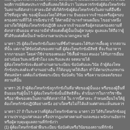
พฤติการณ์พิเศษประการอื่นที่แสดงให้เห็นว่า ไม่สมควรกักขังผู้ต้องโทษกักขัง
ในสถานที่ดังกล่าว ศาลจะมีคำสั่งให้กักขังผู้ต้องโทษกักขังในสถานที่อื่นซึ่ง
มิใช่ที่อยู่อาศัย ของผู้นั้นเองโดยได้รับความ ยินยอมจากเจ้าของหรือผู้ครอบ
ครองสถานที่ก็ได้ กรณีเช่นว่านี้ ให้ศาลมีอำนาจกำหนดเงื่อน ไขอย่างหนึ่ง
อย่างใดให้ผู้ต้องโทษกักขังปฏิบัติ และหากเจ้าของหรือผู้ครอบครองสถานที่
ดังกล่าวยินยอม ศาลอาจมีคำสั่งแต่งตั้งผู้นั้นเป็นผู้ควบคุม ดูแลและให้ถือว่าผู้
ที่ได้รับแต่งตั้งเป็นเจ้าพนักงานตามประมวลกฎหมายนี้
มาตรา 25 ผู้ต้องโทษกักขังในสถานที่ซึ่งกำหนดจะได้รับการเลี้ยงดู จากสถาน
ที่นั้น แต่ภายใต้ข้อบังคับของสถานที่ ผู้ต้องโทษกักขังมีสิทธิ ที่จะรับอาหาร
จากภายนอก โดยค่าใช้จ่ายของตนเอง ใช้เสื้อผ้าของ ตนเอง ได้รับการเยี่ยม
อย่างน้อยวันละหนึ่งชั่วโมง และรับและส่ง จดหมายได้
ผู้ต้องโทษกักขังจะต้องทำงานตามระเบียบ ข้อบังคับและวินัย ถ้าผู้ต้องโทษ
กักขังประสงค์จะทำงานอย่างอื่น ก็ให้อนุญาตให้เลือก ทำได้ตามประเภทงาน
ที่ตนสมัคร แต่ต้องไม่ขัดต่อระเบียบ ข้อบังคับ วินัย หรือความปลอดภัยของ
สถานที่นั้น
มาตรา 26 ถ้าผู้ต้องโทษกักขังถูกกักขังในที่อาศัยของผู้นั้นเอง หรือของผู้อื่นที่
ยินยอมรับผู้นั้นไว้ ผู้ต้องโทษกักขังนั้นมีสิทธิที่จะ ดำเนินการในการวิชาชีพ
หรืออาชีพของตนในสถานที่ดังกล่าวได้ ใน การนี้ศาลจะ กำหนดเงื่อนไขให้ผู้
ต้องโทษกักขังปฏิบัติอย่างหนึ่ง อย่างใดหรือไม่ก็ได้แล้วแต่ศาลจะเห็นสมควร
มาตรา 27 ถ้าในระหว่างที่ผู้ต้องโทษกักขังตาม มาตรา 23 ได้รับโทษกักขังอยู่
ความปรากฎแก่ศาลเอง หรือปรากฎแก่ศาลตามคำแถลงของ พนักงานอัยการ
หรือผู้ควบคุมดูแลสถานที่กักขังว่า
(1) ผู้ต้องโทษกักขังฝ่าฝืนระเบียบ ข้อบังคับหรือวินัยของสถานที่กักขัง