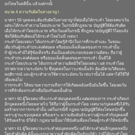
ลงโทษในคดีนั้น แล้วแต่กรณี
หมวด 4 ความรับผิดในทางอาญา
มาตรา 59 บุคคลจะต้องรับผิดในทางอาญาก็ต่อเมื่อได้กระทำ โดยเจตนาเว้น
แต่จะได้กระทำความโดยประมาท ในกรณีที่กฎหมาย บัญญัติให้ต้องรับผิด
เมื่อได้กระทำโดยประมาท หรือเว้นแต่ในกรณี ที่กฎหมายบัญญัติไว้โดยแจ้ง
ชัดให้ต้องรับผิดแม้ได้กระทำโดยไม่มี เจตนา
กระทำโดยเจตนา ได้แก่กระทำโดยรู้สำนึกในการที่กระทำและ ในขณะ
เดียวกันผู้กระทำประสงค์ต่อผล หรือย่อมเล็งเห็นผลของการ กระทำนั้น
ถ้าผู้กระทำมิได้รู้ข้อเท็จจริง อันเป็นองค์ประกอบของความผิดจะ ถือว่าผู้
กระทำประสงค์ต่อผล หรือย่อมเล็งเห็นผลของการกระทำ นั้นมิได้
กระทำโดยประมาท ได้แก่กระทำความผิดมิใช่โดยเจตนา แต่ กระทำโดย
ปราศจากความระมัดระวัง ซึ่งบุคคลในภาวะเช่นนั้นจัก ต้องมีตามวิสัยและ
พฤติการณ์ และผู้กระทำอาจใช้ความระมัดระวัง เช่นว่านั้นได้ แต่หาได้ใช้ให้
เพียงพอไม่
การกระทำ ให้หมายความรวมถึงการให้เกิดผลอันหนึ่งอันใดขึ้น โดยงดเว้น
การที่จักต้องกระทำเพื่อป้องกันผลนั้นด้วย
มาตรา 60 ผู้ใดเจตนาที่จะกระทำต่อบุคคลหนึ่ง แต่ผลของการ กระทำเกิดแก่
อีกบุคคลหนึ่งโดยพลาดไป ให้ถือว่าผู้นั้นกระทำโดย เจตนาแก่บุคคลซึ่งได้รับ
ผลร้ายจากการกระทำนั้น แต่ในกรณีที่ กฎหมายบัญญัติให้ลงโทษหนักขึ้น
เพราะฐานะของบุคคล หรือเพราะ ความสัมพันธ์ระหว่างผู้กระทำกับบุคคลที่
ได้รับผลร้าย มิให้นำ กฎหมายนั้นมาใช้บังคับเพื่อลงโทษผู้กระทำให้หนักขึ้น
มาตรา 61 ผู้ใดเจตนาจะกระทำต่อบุคคลหนึ่ง แต่ได้กระทำต่ออีกบุคคลหนึ่ง
โดยสำคัญผิด ผู้นั้นจะยกเอาความสำคัญผิดเป็นข้อแก้ตัว ว่ามิได้กระทำโดย