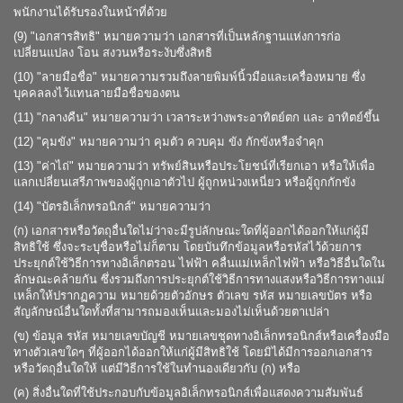
พนักงานได้รับรองในหน้าที่ด้วย
(9) "เอกสารสิทธิ" หมายความว่า เอกสารที่เป็นหลักฐานแห่งการก่อ
เปลี่ยนแปลง โอน สงวนหรือระงับซึ่งสิทธิ
(10) "ลายมือชื่อ" หมายความรวมถึงลายพิมพ์นิ้วมือและเครื่องหมาย ซึ่ง
บุคคลลงไว้แทนลายมือชื่อของตน
(11) "กลางคืน" หมายความว่า เวลาระหว่างพระอาทิตย์ตก และ อาทิตย์ขึ้น
(12) "คุมขัง" หมายความว่า คุมตัว ควบคุม ขัง กักขังหรือจำคุก
(13) "ค่าไถ่" หมายความว่า ทรัพย์สินหรือประโยชน์ที่เรียกเอา หรือให้เพื่อ
แลกเปลี่ยนเสรีภาพของผู้ถูกเอาตัวไป ผู้ถูกหน่วงเหนี่ยว หรือผู้ถูกกักขัง
(14) "บัตรอิเล็กทรอนิกส์" หมายความว่า
(ก) เอกสารหรือวัตถุอื่นใดไม่ว่าจะมีรูปลักษณะใดที่ผู้ออกได้ออกให้แก่ผู้มี
สิทธิใช้ ซึ่งจะระบุชื่อหรือไม่ก็ตาม โดยบันทึกข้อมูลหรือรหัสไว้ด้วยการ
ประยุกต์ใช้วิธีการทางอิเล็กตรอน ไฟฟ้า คลื่นแม่เหล็กไฟฟ้า หรือวิธีอื่นใดใน
ลักษณะคล้ายกัน ซึ่งรวมถึงการประยุกต์ใช้วิธีการทางแสงหรือวิธีการทางแม่
เหล็กให้ปรากฏความ หมายด้วยตัวอักษร ตัวเลข รหัส หมายเลขบัตร หรือ
สัญลักษณ์อื่นใดทั้งที่สามารถมองเห็นและมองไม่เห็นด้วยตาเปล่า
(ข) ข้อมูล รหัส หมายเลขบัญชี หมายเลขชุดทางอิเล็กทรอนิกส์หรือเครื่องมือ
ทางตัวเลขใดๆ ที่ผู้ออกได้ออกให้แก่ผู้มีสิทธิใช้ โดยมิได้มีการออกเอกสาร
หรือวัตถุอื่นใดให้ แต่มีวิธีการใช้ในทำนองเดียวกับ (ก) หรือ
(ค) สิ่งอื่นใดที่ใช้ประกอบกับข้อมูลอิเล็กทรอนิกส์เพื่อแสดงความสัมพันธ์