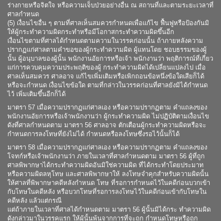
ร่างกายหรือจิตใจ หรือความเจ็บป่วยอย่างอื่น ณ สถานที่และตามระยะเวลาที่
ศาลกำหนด
(5) เงื่อนไขอื่น ๆ ตามที่ศาลเห็นสมควรกำหนดเพื่อแก้ไข ฟื้นฟูหรือป้องกันมิ
ให้ผู้กระทำความผิดกระทำหรือมีโอกาสกระทำความผิดขึ้นอีก
เงื่อนไขตามที่ศาลได้กำหนดตามความในวรรคก่อนนั้น ถ้าภายหลังความ
ปรากฏแก่ศาลตามคำขอของผู้กระทำความผิด ผู้แทนโดย ชอบธรรมของผู้
นั้น ผู้อนุบาลของผู้นั้น พนักงานอัยการหรือเจ้า พนักงานว่า พฤติการณ์ที่เกี่ยว
แก่การควบคุมความประพฤติของผู้ กระทำความผิดได้เปลี่ยนแปลงไป เมื่อ
ศาลเห็นสมควร ศาลอาจ แก้ไขเพิ่มเติมหรือเพิกถอนข้อหนึ่งข้อใดเสียก็ได้
หรือจะกำหนด เงื่อนไขข้อใด ตามที่กล่าวในวรรคก่อนที่ศาลยังมิได้กำหนด
ไว้ เพิ่มเติมขึ้นอีกก็ได้
มาตรา 57 เมื่อความปรากฏแก่ศาลเอง หรือความปรากฏตาม คำแถลงของ
พนักงานอัยการหรือเจ้าพนักงานว่า ผู้กระทำความผิด ไม่ปฏิบัติตามเงื่อนไข
ดังที่ศาลกำหนดตาม มาตรา 56 ศาลอาจ ตักเตือนผู้กระทำความผิดหรือจะ
กำหนดการลงโทษที่ยังไม่ได้ กำหนดหรือลงโทษซึ่งรอไว้นั้นก็ได้
มาตรา 58 เมื่อความปรากฏแก่ศาลเอง หรือความปรากฏตาม คำแถลงของ
โจทก์หรือเจ้าพนักงานว่า ภายในเวลาที่ศาลกำหนดตาม มาตรา 56 ผู้ที่ถูก
ศาลพิพากษาได้กระทำความผิดอันมิใช่ความผิด ที่ได้กระทำโดยประมาท
หรือความผิดลหุโทษ และศาลพิพากษาให้ ลงโทษจำคุกสำหรับความผิดนั้น
ให้ศาลที่พิพากษาคดีหลังกำหนด โทษ ที่รอการกำหนดไว้ในคดีก่อนบวกเข้า
กับโทษในคดีหลัง หรือบวกโทษที่รอการลงโทษไว้ในคดีก่อนเข้ากับโทษใน
คดีหลัง แล้วแต่กรณี
แต่ถ้าภายในเวลาที่ศาลได้กำหนดตาม มาตรา 56 ผู้นั้นมิได้กระ ทำความผิด
ดังกล่าวมาในวรรคแรก ให้ผู้นั้นพ้นจากการที่จะถูก กำหนดโทษหรือถูก