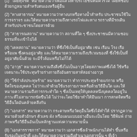
(1) "โดยทุจริต" หมายความว่าเพื่อแสวงหาประโยชน์ที่มิควรได้ โดยที่ชอบ
ด้วยกฎหมายสำหรับตนเองหรือผู้อื่น
(2) "ทางสาธารณ" หมายความว่าทางบกหรือทางน้ำสำหรับ ประชาชนใช้ใน
การจราจร และให้หมายความรวมถึงทางรถไฟและทาง รถรางที่มีรถเดิน
สำหรับประชาชนโดยสารด้วย
(3) "สาธารณสถาน" หมายความว่า สถานที่ใด ๆ ซึ่งประชาชนมีความชอบ
ธรรมที่จะเข้าไปได้
(4) "เคหสถาน" หมายความว่า ที่ซึ่งใช้เป็นที่อยู่อาศัย เช่น เรือน โรง เรือ
หรือแพ ซึ่งคนอยู่อาศัย และให้หมายความรวมถึงบริเวณของที่ ซึ่งใช้เป็นที่
อยู่อาศัยนั้นด้วย จะมีรั้วล้อมหรือไม่ก็ได้
(5) "อาวุธ" หมายความรวมถึงสิ่งซึ่งไม่เป็นอาวุธโดยสภาพแต่ซึ่งได้ ใช้หรือ
เจตนาจะใช้ประทุษร้ายร่างกายถึงอันตรายสาหัสอย่างอาวุธ
(6) "ใช้กำลังประทุษร้าย" หมายความว่า ทำการประทุษร้ายแก่กาย หรือ
จิตใจของบุคคล ไม่ว่าจะทำด้วยใช้แรงกายภาพหรือด้วยวิธีอื่นใด และให้
หมายความรวมถึงการกระทำใด ๆ ซึ่งเป็นเหตุให้บุคคลหนึ่งบุคคลใดอยู่ใน
ภาวะที่ไม่สามารถขัดขืนได้ ไม่ว่าจะโดยใช้ยาทำให้มึนเมา การสกดจิตหรือ
วิธีอื่นใดอันคล้ายคลึงกัน
(7) "เอกสาร" หมายความว่า กระดาษหรือวัตถุอื่นใดซึ่งได้ทำให้ ปรากฏความ
หมายด้วยตัวอักษร ตัวเลข ผัง หรือแผนแบบอย่างอื่นจะเป็นโดย วิธีพิมพ์ ถ่าย
ภาพหรือวิธีอื่นอันเป็นหลักฐานแห่งความหมายนั้น
(8) "เอกสารราชการ" หมายความว่า เอกสารซึ่งเจ้าพนักงานได้ทำ ขึ้นหรือ
รับรองในหน้าที่ และให้หมายความรวมถึงสำเนาเอกสารนั้น ๆ ที่เจ้า