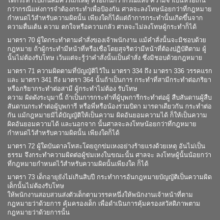
ได้กระทำไปเกินสมควรแก่เหตุ หรือเกินกว่ากรณีแห่ง ความจำเป็นหรือเกิน
กว่ากรณีแห่งการจำต้องกระทำเพื่อป้องกัน ศาลจะลงโทษน้อยกว่าที่กฎหมาย
กำหนดไว้สำหรับความผิดนั้น เพียงใดก็ได้แต่ถ้าการกระทำนั้นเกิดขึ้นจาก
ความตื่นเต้น ความ ตกใจหรือความกลัว ศาลจะไม่ลงโทษผู้กระทำก็ได้
มาตรา 70 ผู้ใดกระทำตามคำสั่งของเจ้าพนักงาน แม้คำสั่งนั้นจะมิชอบด้วย
กฎหมาย ถ้าผู้กระทำมีหน้าที่หรือเชื่อโดยสุจริตว่ามีหน้าที่ต้องปฏิบัติตาม ผู้
นั้นไม่ต้องรับโทษ เว้นแต่จะรู้ว่าคำสั่งนั้นเป็นคำสั่ง ซึ่งมิชอบด้วยกฎหมาย
มาตรา 71 ความผิดตามที่บัญญัติไว้ใน มาตรา 334 ถึง มาตรา 336 วรรคแรก
และ มาตรา 341 ถึง มาตรา 364 นั้นถ้าเป็นการ กระทำที่สามีกระทำต่อภริยา
หรือภริยากระทำต่อสามี ผู้กระทำไม่ต้อง รับโทษ
ความ ผิดดังระบุมานี้ ถ้าเป็นการกระทำที่ผู้บุพการีกระทำต่อผู้ สืบสันดานผู้สืบ
สันดานกระทำต่อผู้บุพการี หรือพี่หรือน้องร่วมบิดา มารดาเดียวกัน กระทำต่อ
กัน แม้กฎหมายมิได้บัญญัติให้เป็นความ ผิดอันยอมความได้ ก็ให้เป็นความ
ผิดอันยอมความได้ และนอกจาก นั้นศาลจะลงโทษน้อยกว่าที่กฎหมาย
กำหนดไว้สำหรับความผิดนั้น เพียงใดก็ได้
มาตรา 72 ผู้ใดบันดาลโทสะโดยถูกข่มเหงอย่างร้ายแรงด้วยเหตุ อันไม่เป็น
ธรรม จึงกระทำความผิดต่อผู้ข่มเหงในขณะนั้น ศาลจะ ลงโทษผู้นั้นน้อยกว่า
ที่กฎหมายกำหนดไว้สำหรับความผิดนั้นเพียงใด ก็ได้
มาตรา 73 เด็กอายุยังไม่เกินสิบปี กระทำการอันกฎหมายบัญญัติเป็นความผิด
เด็กนั้นไม่ต้องรับโทษ
ให้พนักงานสอบสวนส่งตัวเด็กตามวรรคหนึ่งให้พนักงานเจ้าหน้าที่ตาม
กฎหมายว่าด้วยการ คุ้มครองเด็ก เพื่อดำเนินการคุ้มครองสวัสดิภาพตาม
กฎหมายว่าด้วยการนั้น