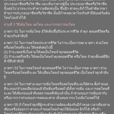
ประกอบอาชีพหรือวิชาชีพ และเห็นว่าหากผู้นั้น ประกอบอาชีพหรือวิชาชีพ
นั้นต่อไป อาจจะกระทำความผิดเช่นนั้น ขึ้นอีก ศาลจะสั่งไว้ในคำพิพากษา
ห้ามการประกอบอาชีพหรือวิชาชีพ นั้นมีกำหนดเวลาไม่เกินห้าปีนับแต่วันพ้น
โทษไปแล้วก็ได้
ส่วนที่ 3 วิธีเพิ่มโทษ ลดโทษ และการรอการลงโทษ
มาตรา 51 ในการเพิ่มโทษ มิให้เพิ่มขึ้นถึงประหารชีวิต จำคุก ตลอดชีวิตหรือ
จำคุกเกินห้าสิบปี
มาตรา 52 ในการลดโทษประหารชีวิต ไม่ว่าจะเป็นการลด มาตรา ส่วนโทษ
หรือลดโทษที่จะลง ให้ลดดังต่อไปนี้
(1) ถ้าจะลดหนึ่งในสามให้ลดเป็นโทษจำคุกตลอดชีวิต
(2) ถ้าจะลดกึ่งหนึ่ง ให้ลดเป็นโทษจำคุกตลอดชีวิต หรือโทษ จำคุกตั้งแต่ยี่สิบ
ห้าปีถึงห้าสิบปี
มาตรา 53 ในการลดโทษจำคุกตลอดชีวิต ไม่ว่าจะเป็นการลด มาตรา ส่วน
โทษหรือลดโทษที่จะลง ให้เปลี่ยนโทษจำคุกตลอดชีวิต เป็นโทษจำคุกห้าสิบ
ปี
มาตรา 54 ในการคำนวณการเพิ่มโทษหรือลดโทษที่จะลงให้ศาล ตั้งกำหนด
ที่จะลงแก่จำเลยเสียก่อนแล้วจึงเพิ่มหรือลดถ้ามีทั้งการเพิ่ม และการลดโทษที่
จะลง ให้เพิ่มก่อนแล้วจึงลดจากผลที่เพิ่มแล้วนั้น ถ้าส่วนของการเพิ่มเท่ากับ
หรือมากกว่าส่วนของการลดและศาล เห็นสมควรจะไม่เพิ่มไม่ลดก็ได้
มาตรา 55 ถ้าโทษจำคุกที่ผู้กระทำความผิดจะต้องรับมีกำหนด เวลาเพียงสาม
เดือนหรือน้อยกว่า ศาลจะกำหนดโทษจำคุกให้น้อยลง อีกก็ได้ หรือถ้า
โทษจำคุกที่ผู้กระทำความผิดจะต้องรับมีกำหนดเวลา เพียงสามเดือน หรือ