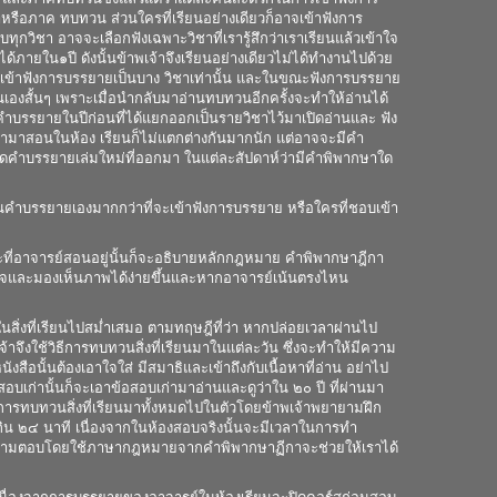
รือภาค ทบทวน ส่วนใครที่เรียนอย่างเดียวก็อาจเข้าฟังการ
ุกวิชา อาจจะเลือกฟังเฉพาะวิชาที่เรารู้สึกว่าเราเรียนแล้วเข้าใจ
้ได้ภายใน๑ปี ดังนั้นข้าพเจ้าจึงเรียนอย่างเดียวไม่ได้ทำงานไปด้วย
ลือกเข้าฟังการบรรยายเป็นบาง วิชาเท่านั้น และในขณะฟังการบรรยาย
องสั้นๆ เพราะเมื่อนำกลับมาอ่านทบทวนอีกครั้งจะทำให้อ่านได้
อาคำบรรยายในปีก่อนที่ได้แยกออกเป็นรายวิชาไว้มาเปิดอ่านและ ฟัง
่นำมาสอนในห้อง เรียนก็ไม่แตกต่างกันมากนัก แต่อาจจะมีคำ
อยติดคำบรรยายเล่มใหม่ที่ออกมา ในแต่ละสัปดาห์ว่ามีคำพิพากษาใด
รรยายเองมากกว่าที่จะเข้าฟังการบรรยาย หรือใครที่ชอบเข้า
อาจารย์สอนอยู่นั้นก็จะอธิบายหลักกฎหมาย คำพิพากษาฎีกา
ข้าใจและมองเห็นภาพได้ง่ายขึ้นและหากอาจารย์เน้นตรงไหน
งที่เรียนไปสม่ำเสมอ ตามทฤษฎีที่ว่า หากปล่อยเวลาผ่านไป
จึงใช้วิธีการทบทวนสิ่งที่เรียนมาในแต่ละวัน ซึ่งจะทำให้มีความ
งสือนั้นต้องเอาใจใส่ มีสมาธิและเข้าถึงกับเนื้อหาที่อ่าน อย่าไป
้อสอบเก่านั้นก็จะเอาข้อสอบเก่ามาอ่านและดูว่าใน ๒๐ ปี ที่ผ่านมา
นการทบทวนสิ่งที่เรียนมาทั้งหมดไปในตัวโดยข้าพเจ้าพยายามฝึก
กิน ๒๔ นาที เนื่องจากในห้องสอบจริงนั้นจะมีเวลาในการทำ
ะพยายามตอบโดยใช้ภาษากฎหมายจากคำพิพากษาฏีกาจะช่วยให้เราได้