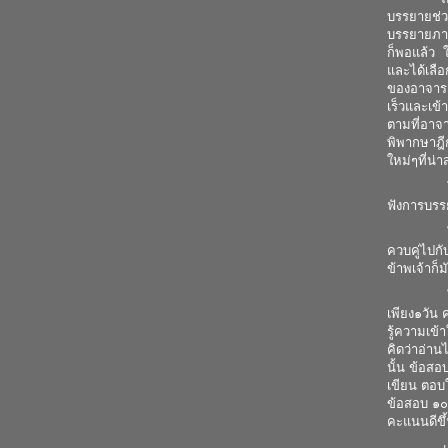
บรรยายช่ว
บรรยายภาคป
ก็พอแล้ว ใ
และได้เลือ
ของอาจารย
เร็วและเข้
ตามที่อาจ
พิพากษาฎีก
ใหม่ๆที่น่
โดยในการเ
ฟังการบรร
ในส่วนตัว
ควบคู่ไปกั
ข้าพเจ้าก็
ในส่วนของ
เพียง๑วัน 
รู้ความเข้
คิดว่าอ่าน
นั้น ข้อสอ
เขียน ตอบ
ข้อสอบ ๑๐
คะแนนดีขึ