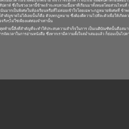
วลาในช่วงสอบใกล้เข้ามาถึง เราจะมีเวลาว่างประมาณ๒สัปดาห์ก่อนสอบ เนื
ดาห์ ซึ่งในช่วงเวลานี้ข้าพเจ้าจะทบทวนเนื้อหาที่เรียนมาทั้งหมดโดยส่วนไหนที่ 
 เน้นมากเป็นพิเศษในห้องเรียนหรือที่ไม่ค่อยเข้าใจโดยเฉพาะกฏหมายพิเศษที่ ข้า
่งที่สำคัญขาดไม่ได้เลยนั้นก็คือ ตัวบทกฎหมาย ซึ่งต้องตีความไปทีละตัวเพื่อให้เก
จริงๆไม่ใช่เพียงแต่ท่องจำเท่านั้น
้สิ่งที่สำคัญที่จะทำให้ประสบความสำเร็จในการ เป็นเนติบัณฑิตนั้นคือสมาธิ คว
ารจัดเวลาในการอ่านหนังสือ ซึ่งหากเรามีความตั้งใจสม่ำเสมอแล้ว ก็ย่อมเป็นไปตามห