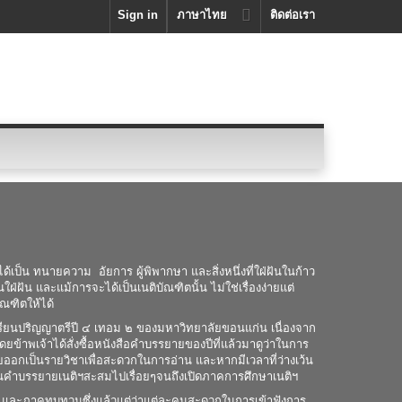
Sign in
ภาษาไทย
ติดต่อเรา
้เป็น ทนายความ อัยการ ผู้พิพากษา และสิ่งหนึ่งที่ใฝ่ฝันในก้าว
ฝ่ฝัน และแม้การจะได้เป็นเนติบัณฑิตนั้น ไม่ใช่เรื่องง่ายแต่
ัณฑิตให้ได้
เรียนปริญญาตรีปี ๔ เทอม ๒ ของมหาวิทยาลัยขอนแก่น เนื่องจาก
 โดยข้าพเจ้าได้สั่งซื้อหนังสือคำบรรยายของปีที่แล้วมาดูว่าในการ
ายออกเป็นรายวิชาเพื่อสะดวกในการอ่าน และหากมีเวลาที่ว่างเว้น
อ่านคำบรรยายเนติฯสะสมไปเรื่อยๆจนถึงเปิดภาคการศึกษาเนติฯ
ะภาคทบทวนซึ่งแล้วแต่ว่าแต่ละคนสะดวกในการเข้าฟังการ