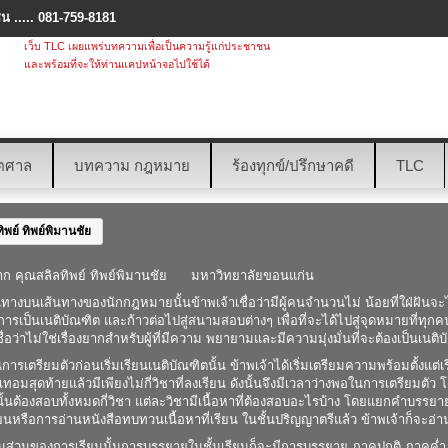
 ..... 081-759-8181
เว็บ TLC เผยแพร่บทความเพื่อเป็นความรู้แก่ประชาชน
และพร้อมที่จะให้ท่านแคปหน้าจอไปใช้ได้
ตศาล
บทความ กฎหมาย
ร้องทุกข์/ปรึกษาคดี
TLC
ิพย์ ทิพย์พิมานชัย
ก คุณสลิลทิพย์ ทิพย์พิมานชัย มหาวิทยาลัยขอนแก่น
างบนเส้นทางของนักกฎหมายนั้นข้าพเจ้าเชื่อว่ามีผู้คนจำนวนไม่ น้อยที่ใฝ่ฝันจะได
การเป็นเนติบัณฑิต และก้าวต่อไปสู่สนามสอบต่างๆ เพื่อที่จะได้ไปสู่จุดหมายที่ทุกคนใ
ชื่อว่าไม่ใช่เรื่องยากสำหรับผู้ที่มีความ พยายามและมีความมุ่งมั่นที่จะต้องเป็นเนติบ
ยมตัวก่อนเริ่มเรียนเนติบัณฑิตนั้น ข้าพเจ้าได้เริ่มเตรียมความพร้อมตั้งแต่
นเทอมสุดท้ายแล้วมีเพียงไม่กี่วิชาที่ลงเรียน ดังนั้นจึงมีเวลาว่างพอในการเตรียมตัว
ั้นต้องสอบทั้งหมดกี่วิชา แต่ละวิชามีเนื้อหาที่ต้องสอบอะไรบ้าง โดยแยกคำบรรย
ยนหรือการอ่านหนังสือทบทวนเนื้อหาที่เรียน ในชั้นปริญญาตรีแล้ว ข้าพเจ้าก็จะ
งการเรียนนั้นการบรรยายในชั้นเรียนก็จะมีการบรรยาย ภาคปกติ ภาคค่ำ แล