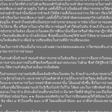
งไหน หากใครที่ทำงานไปด้วยเรียนเนติฯไปด้วยก็อาจเข้าฟังการบรรยายในภาคค่ำห
กติและภาคค่ำควบคู่กัน ไปด้วย แต่ทั้งนี้ก็ไม่จำเป็นต้องเข้าฟังการบรรยายให้ครบท
นส่วนตัวข้าพเจ้านั้นเนื่องจากข้าพเจ้าได้มีความตั้งใจแน่วแน่ว่าจะใช้เวลา เรียนให
กเข้าเรียนในภาคปกติและภาคค่ำ แต่ทั้งนี้ก็ไม่ได้เข้าฟังครบหมดทุกวิชาแต่ได้เ
์อยู่นั้น ข้าพเจ้าก็จดบันทึกเป็นสรุปจากคำบรรยายของอาจารย์มาเป็นภาษาของตนเ
าใจได้ง่าย ขึ้น หรือหากในบางวิชาที่อาจารย์พูดเร็วทำให้จดไม่ทัน ข้าพเจ้าก็จะเ
ารย์บรรยายในห้อง เนื่องจากในแต่ละปีการศึกษานั้นเนื้อหาหรือคำพิพากษาฎีกาที
าใหม่ๆเพิ่มเติมเข้ามาบ้างเล็กน้อย ซึ่งจุดนี้เองเป็นเหตุให้ข้าพเจ้าได้พยายามค
าสนใจเพิ่มเติมบ้าง เพื่อนำมาเปรียบเทียบในส่วนที่มีการเปลี่ยนแปลง
ข้าเรียนนั้นก็อาจจะแล้วแต่ความถนัดของแต่ละคน ว่าใครชอบที่จะอ่านคำบ
ยายมากกว่าการอ่านเอง
นั้นข้าพเจ้าชอบเข้าฟังการบรรยายในห้องเรียน มากกว่าเนื่องจากในขณะที่
บการเล่าประสบการณ์ในชีวิตจริงหรือยกตัวอย่างประกอบ ไปด้วย ซึ่งทำให้รู้สึกเ
มักจะให้ความสำคัญในส่วนนั้นมากเป็นพิเศษ
การอ่านหนังสือนั้นหลังเลิกเรียนในแต่ละวัน ข้าพเจ้าจะกลับมาทบทวนในสิ่
ความรู้หายไป๕๐% และหากผ่านไป๑สัปดาห์ ความรู้ก็จะหายไปทวีคูณ ดังนั้นข้าพเจ้า
าใจและความสามารถในการจดจำสิ่งต่างๆเหล่านั้น ได้แม่นยำยิ่งขึ้น ซึ่งในการอ่านหนั
ไปเรื่อยๆเพื่อให้จบแต่อ่านแล้วไม่รู้เรื่องไม่เข้าใจก็ไม่ ได้ผล และในการฝึกหัดทำข
บออกอะไรมาบ้าง มีประเด็นไหนที่น่าสนใจบ้าง มีมาตราใดที่สำคัญบ้าง และถือเป็
ให้ได้อย่างน้อยวันละ ๑-๒ ข้อและลองหัดจับเวลาในการเขียนตอบดูให้ได้ข้อละไม่เ
 ข้อ เพียง ๔ ชั่วโมงหรือ ๒๔๐ นาที โดยเฉลี่ยแล้วข้อละ ๒๔ นาทีเท่านั้นแล
้น