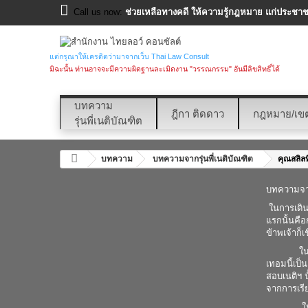
Call us now:
ช่วยเหลือทางคดี ให้ความรู้กฎหมาย แก่ประชาชน
แต่กรุณาให้เครดิตว่ามาจากเว็บ Thai Law Consult
มิฉะนั้น ท่านอาจจะมีความผิดฐานละเมิดงาน "วรรณกรรม" อันมีลิขสิทธิ์ได้
บทความ
ฎีกา ติดดาว
กฎหมาย/เข
รุ่นพี่เนติบัณฑิต
บทความ
บทความจากรุ่นพี่เนติบัณฑิต
คุณสลิลท
บทความจา
ในการเดินท
แรกนั้นคือ
ข้าพเจ้าก็เ
ในการเตรี
เทอมนี้เป็
สอบเนติฯ น
จากการเรี
ในส่วนขอ