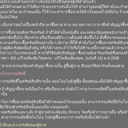
ลอดไป และคำบอกกล่าว เช่นนั้นได้ไปถึงบุคคลผู้ให้คำมั่นแล้ว
่นมิได้กำหนดเวลาไว้เพื่อการบอกกล่าวเช่นนั้นไซร้ ท่านว่าบุคคลผู้ให้คำมั่นจะ
นอนภายในเวลากำหนดนั้น ก็ได้ว่าจะทำการซื้อขายให้สำเร็จตลอดไปหรือไม่ ถ้าและ
เป็นอันไร้ผล
เมื่อกล่าวต่อไปเบื้องหน้าถึงเวลาซื้อขาย ท่าน หมายความว่าเวลาซึ่งทำสัญญาซื้อ
การซื้อขายอสังหาริมทรัพย์ ถ้ามิได้ทำเป็นหนังสือ และจดทะเบียนต่อพนักงานเจ้าหน้าท
งแต่หกตันขึ้นไป เรือกลไฟ หรือเรือยนต์มีระวางตั้งแต่ห้าตันขึ้นไป ทั้งซื้อขายแพแล
จะขายหรือจะซื้อทรัพย์สินอย่างใด ๆ ดั่งว่ามานี้ก็ดี คำมั่นในการซื้อขายทรัพย์สินเช่
ฝ่ายผู้ต้องรับผิดเป็นสำคัญ หรือได้วางประจำไว้หรือได้ชำระหนี้บางส่วนแล้ว ท่านว่า
ี่กล่าวมาในวรรคก่อนนี้ ท่านให้ใช้บังคับถึงสัญญา ซื้อขายสังหาริมทรัพย์ซึ่งตกลงก
ตรา 456 แก้ไขเพิ่มเติมโดยพรบ. แก้ไขเพิ่มเติมปพพ. (ฉบับที่ 14) พ.ศ.2548
ค่าฤชาธรรมเนียมทำสัญญาซื้อขายนั้น ผู้ซื้อผู้ขาย พึงออกใช้เท่ากันทั้งสองฝ่าย
การโอนกรรมสิทธิ์
กรรมสิทธิ์ในทรัพย์สินที่ขายนั้น ย่อมโอนไปยังผู้ซื้อ ตั้งแต่ขณะเมื่อได้ทำสัญญาซ
ถ้าสัญญาซื้อขายมีเงื่อนไข หรือเงื่อนเวลาบังคับไว้ ท่านว่ากรรมสิทธิ์ในทรัพย์ส
านั้น
ในการซื้อขายทรัพย์สินซึ่งมิได้กำหนดลงไว้แน่นอนนั้น ท่านว่ากรรมสิทธิ์ยังไม่โ
เพื่อให้บ่งตัวทรัพย์สินนั้นออกเป็น แน่นอนแล้ว
ยทรัพย์สินเฉพาะสิ่ง ถ้าผู้ขายยังจะต้องนับ ชั่ง ตวง วัดหรือทำการอย่างอื่น หรือทำสิ
ท่านว่ากรรมสิทธิ์ยังไม่โอน ไปยังผู้ซื้อจนกว่าการหรือสิ่งนั้นได้ทำแล้ว
้าที่และความรับผิดของผู้ขาย