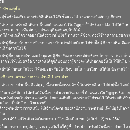
สีย
ที่ของผู้ซื้อ
ผู้ซื้อจำต้องรับมอบทรัพย์สินที่ตนได้รับซื้อและใช้ ราคาตามข้อสัญญาซื้อขาย
อันราคาทรัพย์สินที่ขายนั้นจะกำหนดลงไว้ในสัญญา ก็ได้หรือจะปล่อยไปให้กำหนดกัน
อาตามทางการที่คู่สัญญา ประพฤติต่อกันอยู่นั้นก็ได้
ด้มีกำหนดเด็ดขาดอย่างใดดั่งว่ามานั้นไซร้ ท่านว่า ผู้ซื้อจะต้องใช้ราคาตามสมควร
ถ้าผู้ซื้อพบเห็นความชำรุดบกพร่องในทรัพย์สินซึ่ง ตนได้รับซื้อ ผู้ซื้อชอบที่จะยึดห
นที่สมควรให้ได้
้าผู้ซื้อถูกผู้รับจำนองหรือบุคคลผู้เรียกร้องเอา ทรัพย์สินที่ขายนั้นขู่ว่าจะฟ้องเป็นคดีข
ราคาไว้ทั้งหมดหรือ บางส่วนได้ดุจกันจนกว่าผู้ขายจะได้บำบัดภัยอันนั้นให้สิ้นไป
ถ้าได้กำหนดกันไว้ว่าให้ส่งมอบทรัพย์สินซึ่งขายนั้น เวลาใดท่านให้สันนิษฐานไว้ก
รซื้อขายเฉพาะบางอย่าง ส่วนที่ 1 ขายฝาก
อันว่าขายฝากนั้น คือสัญญาซื้อขายซึ่งกรรมสิทธิ์ ในทรัพย์สินตกไปยังผู้ซื้อ โดยมี
ในกรณีที่มีการไถ่ทรัพย์สินซึ่งขายฝากภายในเวลาที่ กำหนดไว้ในสัญญาหรือภายใน
งทรัพย์ภายในกำหนดเวลาไถ่ โดยสละสิทธิถอนทรัพย์ที่ได้วางไว้ ให้ทรัพย์สินซึ่งขายฝ
พย์อัน เป็นสินไถ่ แล้วแต่กรณี
ด้วางทรัพย์ตามวรรคหนึ่ง ให้เจ้าพนักงานของสำนักงาน วางทรัพย์แจ้งให้ผู้รับไถ่ท
สาม
ตรา 492 แก้ไขเพิ่มเติมโดยพรบ. แก้ไขเพิ่มเติมปพพ. (ฉบับที่ 12) พ.ศ.2541
ในการขายฝากคู่สัญญาจะตกลงกันไม่ให้ผู้ซื้อจำหน่าย ทรัพย์สินซึ่งขายฝากก็ได้ ถ้าแ