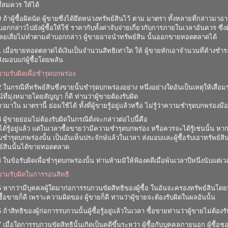
่สมควร ให้ได้
ถ้าผู้ซื้อผิดนัด ผู้ขายซึ่งได้ยึดหน่วงทรัพย์สินไว้ ตาม มาตรา ทั้งหลายที่กล่าว
กกล่าวไปยังผู้ซื้อให้ใช้ ราคากับทั้งค่าจับจ่ายเกี่ยวกับการภายในเวลาอันควร ซึ
อละเลยเสียไม่ทำตามคำบอกกล่าว ผู้ขายอาจนำทรัพย์สิน นั้นออกขายทอดตลาดได้
เมื่อขายทอดตลาดได้เงินเป็นจำนวนสิทธิเท่าใด ให้ ผู้ขายหักเอาจำนวนที่ค้างชำระแก
ส่งมอบแก่ผู้ซื้อโดยพลัน
ความรับผิดเพื่อชำรุดบกพร่อง
ในกรณีที่ทรัพย์สินซึ่งขายนั้นชำรุดบกพร่องอย่าง หนึ่งอย่างใดอันเป็นเหตุให้เสื่
์ที่มุ่งหมายโดยสัญญา ก็ดี ท่านว่าผู้ขายต้องรับผิด
วมาใน มาตรานี้ ย่อมใช้ได้ ทั้งที่ผู้ขายรู้อยู่แล้วหรือ ไม่รู้ว่าความชำรุดบกพร่องมีอย
ผู้ขายย่อมไม่ต้องรับผิดในกรณีดั่งจะกล่าวต่อไปนี้คือ
ซื้อได้รู้อยู่แล้ว แต่ในเวลาซื้อขายว่ามีความชำรุดบกพร่อง หรือควรจะได้รู้เช่นนั้
มชำรุดบกพร่องนั้น เป็นอันเห็นประจักษ์แล้วในเวลา ส่งมอบและผู้ซื้อรับเอาทรัพย์สินน
พย์สินนั้นได้ขายทอดตลาด
ในข้อรับผิดเพื่อชำรุดบกพร่องนั้น ท่านห้ามมิให้ฟ้องคดีเมื่อพ้นเวลาปีหนึ่งนับแต่
ความรับผิดในการรอนสิทธิ
หากว่ามีบุคคลผู้ใดมาก่อการรบกวนขัดสิทธิของผู้ซื้อ ในอันจะครองทรัพย์สินโดยปกติส
ซื้อขายก็ดี เพราะความผิดของ ผู้ขายก็ดี ท่านว่าผู้ขายจะต้องรับผิดในผลอันนั้น
้าสิทธิของผู้ก่อการรบกวนนั้นผู้ซื้อรู้อยู่แล้วในเวลา ซื้อขายท่านว่าผู้ขายไม่ต้องรั
เมื่อใดการรบกวนขัดสิทธินั้นเกิดเป็นคดีขึ้นระหว่า ผู้ซื้อกับบุคคลภายนอก ผู้ซื้อ