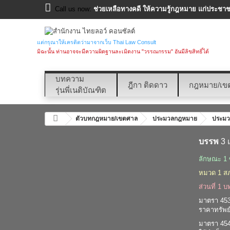
Call us now:
ช่วยเหลือทางคดี ให้ความรู้กฎหมาย แก่ประชาชน
แต่กรุณาให้เครดิตว่ามาจากเว็บ Thai Law Consult
มิฉะนั้น ท่านอาจจะมีความผิดฐานละเมิดงาน "วรรณกรรม" อันมีลิขสิทธิ์ได้
บทความ
ฎีกา ติดดาว
กฎหมาย/เข
รุ่นพี่เนติบัณฑิต
ตัวบทกฎหมาย/เขตศาล
ประมวลกฎหมาย
ประมว
บรรพ
3 
ลักษณะ 1 
หมวด 1 ส
ส่วนที่ 1 บ
มาตรา 453 อ
ราคาทรัพย์
มาตรา 454 