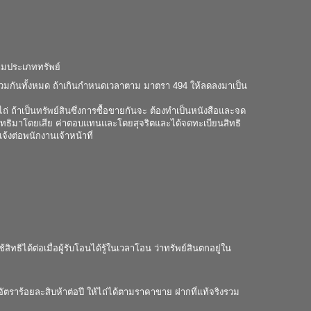
ามประเภททรัพย์
มกันทั้งหมด ถ้าเกินกำหนดเวลาตาม มาตรา 494 ให้ลดลงมาเป็น
่ ถ้าเป็นทรัพย์สินซึ่งการซื้อขายกันจะ ต้องทำเป็นหนังสือและจด
ด้สิทธิมาโดยเสีย ค่าตอบแทนและโดยสุจริตและได้จดทะเบียนสิทธิ
้งต่อพนักงานเจ้าหน้าที่
้สิทธิได้ต่อเมื่อผู้รับโอนได้รู้ในเวลาโอน ว่าทรัพย์สินตกอยู่ใน
ัตราร้อยละสิบห้าต่อปี ให้ไถ่ได้ตามราคาขาย ฝากที่แท้จริงรวม