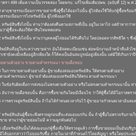
าตรา 499 เพิ่มความเป็นวรรคสอง โดยพรบ. แก้ไขเพิ่มเติมปพพ. (ฉบับที่ 12) พ.ศ.
ค่าฤชาธรรมเนียมการขายฝากซึ่งผู้ซื้อได้ออกไปนั้น ผู้ไถ่ต้องใช้ให้แก่ผู้ซื้อพร้อมก
ธรรมเนียมการไถ่ทรัพย์นั้น ผู้ไถ่พึงออกใช้
ทรัพย์สินซึ่งไถ่นั้น ท่านว่าต้องส่งคืนตามสภาพที่เป็น อยู่ในเวลาไถ่ แต่ถ้าหากว่า
่านว่าผู้ซื้อจะต้องใช้ค่าสินไหมทดแทน
รัพย์สินซึ่งไถ่นั้น ท่านว่าบุคคลผู้ไถ่ย่อมได้รับคืนไป โดยปลอดจากสิทธิใด ๆ ซึ่งผู้
ทรัพย์สินที่อยู่ในระหว่างขายฝาก อันได้จดทะเบียนเช่น ต่อพนักงานเจ้าหน้าที่แล้วไซร
่ายังคงมีเหลืออยู่อีกเพียงใด ก็ให้คงเป็นอันสมบูรณ์อยู่เพียงนั้น แต่มิให้เกินกว่าปี
 ขายตามตัวอย่าง ขายตามคำพรรณนา ขายเผื่อชอบ
ในการขายตามตัวอย่างนั้น ผู้ขายต้องส่งมอบทรัพย์สิน ให้ตรงตามตัวอย่าง
ตามคำพรรณนา ผู้ขายจำต้องส่งมอบทรัพย์สินให้ตรง ตามคำพรรณนา
ในข้อรับผิดเพื่อการส่งของไม่ตรงตามตัวอย่าง หรือไม่ตรงตามคำพรรณนานั้น ท่านห
อันว่าขายเผื่อชอบนั้น คือการซื้อขายกันโดยมีเงื่อนไข ว่าให้ผู้ซื้อได้มีโอกาสตรวจด
การตรวจดูทรัพย์สินนั้น ถ้าไม่ได้กำหนดเวลากันไว้ ผู้ขายอาจกำหนดเวลาอันสมคว
ทรัพย์สินอันผู้ซื้อจะพึงตรวจดูก่อนที่จะส่งมอบแก่กัน นั้น ถ้าผู้ซื้อไม่ตรวจร
้ขาย ท่านว่าผู้ขายย่อมไม่มี ความผูกพันต่อไป
มื่อทรัพย์สินนั้นได้ส่งมอบแก่ผู้ซื้อเพื่อให้ตรวจดูแล้ว การซื้อขายย่อมเป็นอันบริบู
ซื้อมิได้บอกกล่าวว่าไม่ยอมรับซื้อ ภายในเวลาที่กำหนดไว้โดยสัญญา หรือโดยประเ