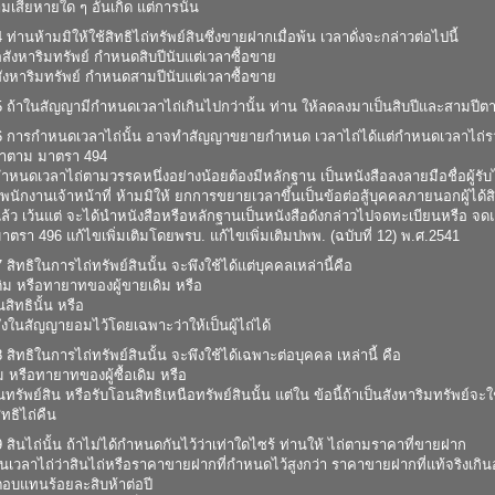
เสียหายใด ๆ อันเกิด แต่การนั้น
ท่านห้ามมิให้ใช้สิทธิไถ่ทรัพย์สินซึ่งขายฝากเมื่อพ้น เวลาดั่งจะกล่าวต่อไปนี้
นอสังหาริมทรัพย์ กำหนดสิบปีนับแต่เวลาซื้อขาย
นสังหาริมทรัพย์ กำหนดสามปีนับแต่เวลาซื้อขาย
 ถ้าในสัญญามีกำหนดเวลาไถ่เกินไปกว่านั้น ท่าน ให้ลดลงมาเป็นสิบปีและสามปีต
 การกำหนดเวลาไถ่นั้น อาจทำสัญญาขยายกำหนด เวลาไถ่ได้แต่กำหนดเวลาไถ่รว
าตาม มาตรา 494
นดเวลาไถ่ตามวรรคหนึ่งอย่างน้อยต้องมีหลักฐาน เป็นหนังสือลงลายมือชื่อผู้รับไถ
พนักงานเจ้าหน้าที่ ห้ามมิให้ ยกการขยายเวลาขึ้นเป็นข้อต่อสู้บุคคลภายนอกผู้ไ
ล้ว เว้นแต่ จะได้นำหนังสือหรือหลักฐานเป็นหนังสือดังกล่าวไปจดทะเบียนหรือ จดแจ
ตรา 496 แก้ไขเพิ่มเติมโดยพรบ. แก้ไขเพิ่มเติมปพพ. (ฉบับที่ 12) พ.ศ.2541
สิทธิในการไถ่ทรัพย์สินนั้น จะพึงใช้ได้แต่บุคคลเหล่านี้คือ
เดิม หรือทายาทของผู้ขายเดิม หรือ
นสิทธินั้น หรือ
ึ่งในสัญญายอมไว้โดยเฉพาะว่าให้เป็นผู้ไถ่ได้
สิทธิในการไถ่ทรัพย์สินนั้น จะพึงใช้ได้เฉพาะต่อบุคคล เหล่านี้ คือ
เดิม หรือทายาทของผู้ซื้อเดิม หรือ
อนทรัพย์สิน หรือรับโอนสิทธิเหนือทรัพย์สินนั้น แต่ใน ข้อนี้ถ้าเป็นสังหาริมทรัพย์จะใช
ิทธิไถ่คืน
สินไถ่นั้น ถ้าไม่ได้กำหนดกันไว้ว่าเท่าใดไซร้ ท่านให้ ไถ่ตามราคาที่ขายฝาก
เวลาไถ่ว่าสินไถ่หรือราคาขายฝากที่กำหนดไว้สูงกว่า ราคาขายฝากที่แท้จริงเกินอ
อบแทนร้อยละสิบห้าต่อปี