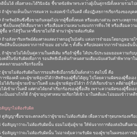
นคดีนั้นได้ เพื่อศาลจะได้วินิจฉัย ชี้ขาดข้อพิพาทระหว่างผู้เป็นคู่กรณีทั้งหลายรวมไป
 ถ้าผู้ขายเห็นเป็นการสมควร จะสอดเข้าไปในคดี เพื่อปฏิเสธการเรียกร้องของบุค
ถ้าทรัพย์สินซึ่งซื้อขายกันหลุดไปจากผู้ซื้อทั้งหมด หรือแต่บางส่วน เพราะเหตุการณ์ร
ใด ซึ่งเป็นเหตุให้เสื่อมราคา หรือเสื่อมความเหมาะสมแก่การที่จะใช้ หรือเสื่อมค
งผู้ซื้อ หาได้รู้ในเวลาซื้อขายไม่ก็ดี ท่านว่าผู้ขายต้องรับผิด
ถ้าอสังหาริมทรัพย์ต้องศาลแสดงว่าตกอยู่ในบังคับ แห่งภารจำยอมโดยกฎหมายไซร้ ท่
รัพย์สินนั้นปลอดจากภารจำยอม อย่างใด ๆ ทั้งสิ้น หรือปลอดจากภารจำยอมอันนั้
 ถ้าผู้ขายไม่ได้เป็นคู่ความในคดีเดิม หรือถ้าผู้ซื้อ ได้ประนีประนอมยอมความก
้องคดีในข้อรับผิดเพื่อการ รอนสิทธิเมื่อพ้นกำหนดสามเดือนนับแต่วันคำพิพากษาในค
คคลภายนอกเรียกร้องนั้น
ผู้ขายไม่ต้องรับผิดในการรอนสิทธิเมื่อกรณีเป็นดั่งกล่าว ต่อไปนี้ คือ
ีการฟ้องคดี และผู้ขายพิสูจน์ได้ว่าสิทธิของผู้ซื้อได้สูญ ไปโดยความผิดของผู้ซื้อเอง
ื้อไม่ได้เรียกผู้ขายเข้ามาในคดี และผู้ขายพิสูจน์ได้ว่า ถ้าได้เรียกเข้ามา คดีฝ่ายผู้ซ
ขายได้เข้ามาในคดี แต่ศาลได้ยกคำเรียกร้องของผู้ซื้อเสีย เพราะความผิดของผู้ซื้อเอง
จะเป็นอย่างไรก็ดี ถ้าผู้ขายถูกศาลหมายเรียกให้เข้า มาในคดีและไม่ยอมเข้าว่าคดีร่ว
้อสัญญาไม่ต้องรับผิด
คู่สัญญาซื้อขายจะตกลงกันว่าผู้ขายจะไม่ต้องรับผิด เพื่อความชำรุดบกพร่องหรือเพ
ข้อสัญญาว่าจะไม่ต้องรับผิดนั้น ย่อมไม่คุ้มผู้ขาย ให้พ้นจากการต้องส่งเงินคืนตามร
ข้อสัญญาว่าจะไม่ต้องรับผิดนั้น ไม่อาจคุ้มความรับผิด ของผู้ขายในผลของการอันผ