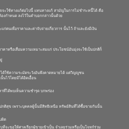
มาอาจจะใช้ทางแก้ต่อไปนี้ แทนทางแก้ สามัญในการไม่ชำระหนี้ได้ คือ
่งต้องกำหนด ลงไว้ในคำบอกกล่าวนั้นด้วย
่ตนเพื่อราคาและค่าจับจ่ายเกี่ยวการ นั้นไว้ ถ้าและยังมีเงิน
อมราคาหรือเสื่อมความเหมาะสมแก่ ประโยชน์อันมุ่งจะใช้เป็นปกติก็
ู่
น หากได้ใช้ความระมัดระวังอันพึงคาดหมายได้ แต่วิญญูชน
ั้นไว้โดยมิได้อิดเอื้อน
เวลาที่ได้พบเห็นความชำรุด บกพร่อง
ุข เพราะบุคคลผู้นั้นมีสิทธิเหนือ ทรัพย์สินที่ได้ซื้อขายกันนั้น
บผิด
ชอบที่จะขอให้ศาลเรียกผู้ขายเข้าเป็น จำเลยร่วมหรือเป็นโจทก์ร่วม