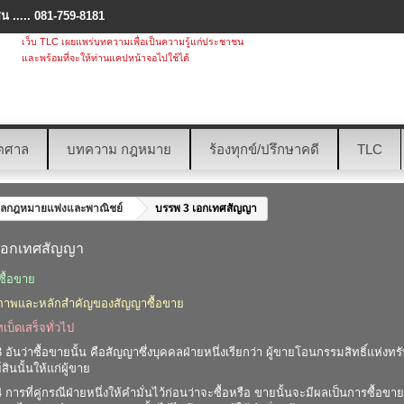
 ..... 081-759-8181
เว็บ TLC เผยแพร่บทความเพื่อเป็นความรู้แก่ประชาชน
และพร้อมที่จะให้ท่านแคปหน้าจอไปใช้ได้
ตศาล
บทความ กฎหมาย
ร้องทุกข์/ปรึกษาคดี
TLC
ลกฎหมายแพ่งและพาณิชย์
บรรพ 3 เอกเทศสัญญา
เอกเทศสัญญา
ซื้อขาย
ภาพและหลักสำคัญของสัญญาซื้อขาย
ทเบ็ดเสร็จทั่วไป
ันว่าซื้อขายนั้น คือสัญญาซึ่งบุคคลฝ่ายหนึ่งเรียกว่า ผู้ขายโอนกรรมสิทธิ์แห่งทรัพย์
สินนั้นให้แก่ผู้ขาย
การที่คู่กรณีฝ่ายหนึ่งให้คำมั่นไว้ก่อนว่าจะซื้อหรือ ขายนั้นจะมีผลเป็นการซื้อข