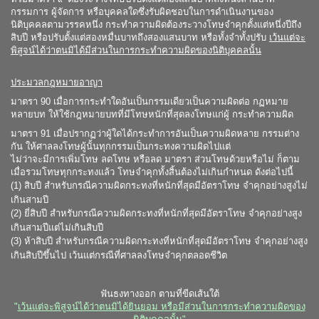
กรรมการ ผู้จัดการ หรือบุคคลใดซึ่งรับผิดชอบในการดำเนินงานของ
นิติบุคคลตามวรรคหนึ่ง กระทำความผิดต้องระวางโทษจำคุกตั้งแต่หนึ่งปีถึง
สิบปี หรือปรับตั้งแต่สองหมื่นบาทถึงสองแสนบาท หรือทั้งจำทั้งปรับ
เว้นแต่จะ
พิสูจน์ได้ว่าตนมิได้มีส่วนในการกระทำความผิดของนิติบุคคลนั้น
ประมวลกฎหมายอาญา
มาตรา 90 เมื่อการกระทำใดอันเป็นกรรมเดียวเป็นความผิดต่อ กฏหมาย
หลายบท ให้ใช้กฎหมายบทที่มีโทษหนักที่สุดลงโทษแก่ผู้ กระทำความผิด
มาตรา 91 เมื่อปรากฏว่าผู้ใดได้กระทำการอันเป็นความผิดหลาย กรรมต่าง
กัน ให้ศาลลงโทษผู้นั้นทุกกรรมเป็นกระทงความผิดไปแต่
ไม่ว่าจะมีการเพิ่มโทษ ลดโทษ หรือลด มาตรา ส่วนโทษด้วยหรือไม่ ก็ตาม
เมื่อรวมโทษทุกกระทงแล้ว โทษจำคุกทั้งสิ้นต้องไม่เกินกำหนด ดังต่อไปนี้
(1) สิบปี สำหรับกรณีความผิดกระทงที่หนักที่สุดมีอัตราโทษ จำคุกอย่างสูงไม่
เกินสามปี
(2) ยี่สิบปี สำหรับกรณีความผิดกระทงที่หนักที่สุดมีอัตราโทษ จำคุกอย่างสูง
เกินสามปีแต่ไม่เกินสิบปี
(3) ห้าสิบปี สำหรับกรณีความผิดกระทงที่หนักที่สุดมีอัตราโทษ จำคุกอย่างสูง
เกินสิบปีขึ้นไป เว้นแต่กรณีที่ศาลลงโทษจำคุกตลอดชีวิต
ฟันธงทางออก ตามที่ขีดเส้นใต้
"
เว้นแต่จะพิสูจน์ได้ว่าตนมิได้ยินยอม หรือมีส่วนในการกระทำความผิดของ