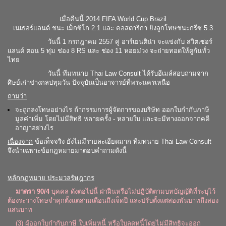
เมื่อคืนนี้ 2014 FIFA World Cup Brazil
เนเธอร์แลนด์ ชนะ เม็กซิโก 2:1 และ คอสตาริกา ยิงลูกโทษชนะกรีซ 5:3
วันนี้ 1 กรกฎาคม 2557 คู่ อาร์เยนติน่า จะแข่งกับ สวิตเซอร์
แลนด์ ตอน 5 ทุ่ม ช่อง 8 RS และ ช่อง 11 หอยม่วง จะถ่ายทอดให้ดูกันทั่ว
ไทย
วันนี้ ทีมทนาย Thai Law Consult ได้รับอีเมล์สอบถามจาก
ศิษย์เก่าช่างกลปทุมวัน ปัจจุบันเป็นอาจารย์ที่พระนครเหนือ
ถามว่า
จะถูกลงโทษอย่างไร ถ้ากรรมการผู้จัดการของบริษัท ออกใบกำกับภาษี
มูลค่าเพิ่ม โดยไม่มีสิทธิ หลายครั้ง - หลายใบ และจะมีทางออกจากคดี
อาญาอย่างไร
เนื่องจาก
ข้อเท็จจริง ยังไม่มีรายละเอียดมาก ทีมทนาย Thai Law Consult
จึงนำเฉพาะข้อกฎหมายมาตอบคำถามดังนี้
หลักกฎหมาย ประมวลรัษฎากร
มาตรา 90/4
บุคคล ดังต่อไปนี้ ฝ่าฝืนหรือไม่ปฏิบัติตามบทบัญญัติที่ระบุไว้
ต้องระวางโทษจำคุกตั้งแต่สามเดือนถึงเจ็ดปี และปรับตั้งแต่สองพันบาทถึงสอง
แสนบาท
(3) ผู้ออกใบกำกับภาษี ใบเพิ่มหนี้ หรือใบลดหนี้โดยไม่มีสิทธิจะออก