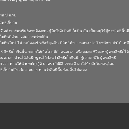
าย ป.พ.พ.
ิทธิเก็บกิน
 อสังหาริมทรัพย์อาจต้องตกอยู่ในบังคับสิทธิเก็บกิน อัน เป็นเหตุให้ผู้ทรงสิทธินั้
ิเก็บกินมีอำนาจจัดการทรัพย์สิน
ิเก็บกินในป่าไม้ เหมืองแร่ หรือที่ขุดหิน มีสิทธิทำการแสวง ประโยชน์จากป่าไม้ เหมือ
 สิทธิเก็บกินนั้น จะก่อให้เกิดโดยมีกำหนดเวลาหรือตลอด ชีวิตแห่งผู้ทรงสิทธิก็ได
หนดเวลา ท่านให้สันนิษฐานไว้ก่อนว่าสิทธิเก็บกินมีอยู่ตลอด ชีวิตผู้ทรงสิทธิ
ดเวลา ท่านให้นำบทบัญญัติ มาตรา 1403 วรรค 3 มาใช้บัง คับโดยอนุโลม
ิทธิเก็บกินถึงแก่ความตาย ท่านว่าสิทธินั้นย่อมสิ้นไปเสมอ