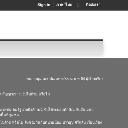
Sign in
ภาษาไทย
ติดต่อเรา
ทนายณุมาพร พัฒนพงศธร
น.บ.ท.64 ผู้เรียบเรียง
า สัญญาเช่าระงับไปด้วย หรือไม่
พ มวลชน ล้มรัฐบาลยิ่งลักษณ์ ขับไล่ระบอบทักษิณ จับมือ มอบ
ื้นที่ชุมชน
ไปด้วย หรือไม่ จึงช่วยกันกับทนายน้อย ปราธูป ศรีกลับ เรียบเรียง