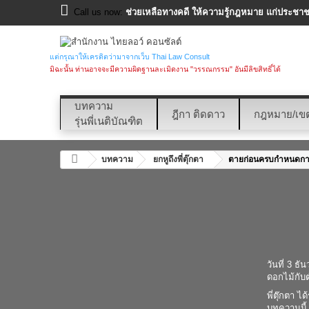
Call us now:
ช่วยเหลือทางคดี ให้ความรู้กฎหมาย แก่ประชาชน
แต่กรุณาให้เครดิตว่ามาจากเว็บ Thai Law Consult
มิฉะนั้น ท่านอาจจะมีความผิดฐานละเมิดงาน "วรรณกรรม" อันมีลิขสิทธิ์ได้
บทความ
ฎีกา ติดดาว
กฎหมาย/เข
รุ่นพี่เนติบัณฑิต
บทความ
ยกหูถึงพี่ตุ๊กตา
ตายก่อนครบกำหนดการ
วันที่ 3 ธ
ดอกไม้กับ
พี่ตุ๊กตา 
บทความนี้