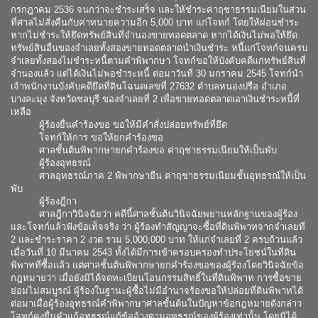
กรกฎาคม 2536 จนกว่าจะชำระเสร็จ และให้ชำระค่าฤชาธรรมเนียมในส่วน
ที่ศาลไม่สั่งคืนกับค่าทนายความอีก 5,000 บาท แก่โจทก์ โดยให้ผ่อนชำระ
หากไม่ชำระให้ยึดทรัพย์สินที่จำนองขายทอดตลาด หากได้เงินไม่พอให้ยึด
ทรัพย์สินอื่นของจำเลยทั้งสองขายทอดตลาดนำเงินชำระ หนี้แก่โจทก์จนครบ
จำเลยทั้งสองไม่ชำระหนี้ตามคำพิพากษา โจทก์ขอให้บังคับคดีแก่ทรัพย์สินที่
จำนองแล้ว แต่ได้เงินไม่พอชำระหนี้ ต่อมาวันที่ 30 มกราคม 2545 โจทก์นำ
เจ้าพนักงานบังคับคดียึดที่ดินโฉนดเลขที่ 27632 ตำบลหนองปรือ อำเภอ
บางละมุง จังหวัดชลบุรี ของจำเลยที่ 2 เพื่อขายทอดตลาดเอาเงินชำระหนี้ที่
เหลือ
ผู้ร้องยื่นคำร้องขอ ขอให้มีคำสั่งปล่อยทรัพย์ที่ยึด
โจทก์ให้การ ขอให้ยกคำร้องขอ
ศาลชั้นต้นพิพากษายกคำร้องขอ ค่าฤชาธรรมเนียมให้เป็นพับ
ผู้ร้องอุทธรณ์
ศาลอุทธรณ์ภาค 2 พิพากษายืน ค่าฤชาธรรมเนียมชั้นอุทธรณ์ให้เป็น
พับ
ผู้ร้องฎีกา
ศาลฎีกาวินิจฉัยว่า คดีนี้ศาลชั้นต้นวินิจฉัยพยานหลักฐานของผู้ร้อง
และโจทก์แล้วฟังข้อเท็จจริง ว่า ผู้ร้องทำสัญญาจะซื้อที่ดินพิพาทจากจำเลยที่
2 และชำระราคา 2 งวด รวม 5,000,000 บาท ให้แก่จำเลยที่ 2 ครบถ้วนแล้ว
เมื่อวันที่ 10 มีนาคม 2543 ทั้งได้มีการเข้าครอบครองทำประโยชน์ในที่ดิน
พิพาทที่ซื้อแล้ว แต่ศาลชั้นต้นพิพากษายกคำร้องขอของผู้ร้องโดยวินิจฉัยข้อ
กฎหมายว่า เมื่อยังมิได้จดทะเบียนโอนกรรมสิทธิ์ในที่ดินพิพาท การซื้อขาย
ย่อมไม่สมบูรณ์ ผู้ร้องในฐานะผู้ซื้อไม่มีอำนาจร้องขอให้ปล่อยที่ดินพิพาทได้
ต่อมาเมื่อผู้ร้องอุทธรณ์คำพิพากษาศาลชั้นต้นในปัญหาข้อกฎหมายดังกล่าว
โจทก์คงยื่นคำแก้อุทธรณ์แก้ข้ออ้างตามอุทธรณ์ของผู้ร้องเท่านั้น โดยมิได้