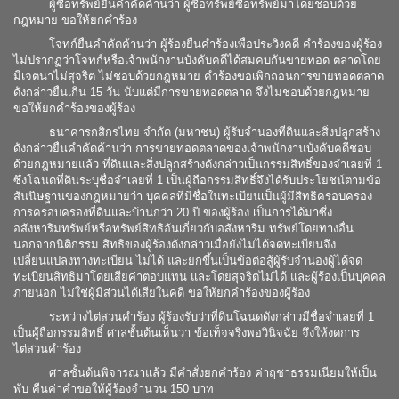
ผู้ซื้อทรัพย์ยื่นคำคัดค้านว่า ผู้ซื้อทรัพย์ซื้อทรัพย์มาโดยชอบด้วย
กฎหมาย ขอให้ยกคำร้อง
โจทก์ยื่นคำคัดค้านว่า ผู้ร้องยื่นคำร้องเพื่อประวิงคดี คำร้องของผู้ร้อง
ไม่ปรากฏว่าโจทก์หรือเจ้าพนักงานบังคับคดีได้สมคบกันขายทอด ตลาดโดย
มีเจตนาไม่สุจริต ไม่ชอบด้วยกฎหมาย คำร้องขอเพิกถอนการขายทอดตลาด
ดังกล่าวยื่นเกิน 15 วัน นับแต่มีการขายทอดตลาด จึงไม่ชอบด้วยกฎหมาย
ขอให้ยกคำร้องของผู้ร้อง
ธนาคารกสิกรไทย จำกัด (มหาชน) ผู้รับจำนองที่ดินและสิ่งปลูกสร้าง
ดังกล่าวยื่นคำคัดค้านว่า การขายทอดตลาดของเจ้าพนักงานบังคับคดีชอบ
ด้วยกฎหมายแล้ว ที่ดินและสิ่งปลูกสร้างดังกล่าวเป็นกรรมสิทธิ์ของจำเลยที่ 1
ซึ่งโฉนดที่ดินระบุชื่อจำเลยที่ 1 เป็นผู้ถือกรรมสิทธิ์จึงได้รับประโยชน์ตามข้อ
สันนิษฐานของกฎหมายว่า บุคคลที่มีชื่อในทะเบียนเป็นผู้มีสิทธิครอบครอง
การครอบครองที่ดินและบ้านกว่า 20 ปี ของผู้ร้อง เป็นการได้มาซึ่ง
อสังหาริมทรัพย์หรือทรัพย์สิทธิอันเกี่ยวกับอสังหาริม ทรัพย์โดยทางอื่น
นอกจากนิติกรรม สิทธิของผู้ร้องดังกล่าวเมื่อยังไม่ได้จดทะเบียนจึง
เปลี่ยนแปลงทางทะเบียน ไม่ได้ และยกขึ้นเป็นข้อต่อสู้ผู้รับจำนองผู้ได้จด
ทะเบียนสิทธิมาโดยเสียค่าตอบแทน และโดยสุจริตไม่ได้ และผู้ร้องเป็นบุคคล
ภายนอก ไม่ใช่ผู้มีส่วนได้เสียในคดี ขอให้ยกคำร้องของผู้ร้อง
ระหว่างไต่สวนคำร้อง ผู้ร้องรับว่าที่ดินโฉนดดังกล่าวมีชื่อจำเลยที่ 1
เป็นผู้ถือกรรมสิทธิ์ ศาลชั้นต้นเห็นว่า ข้อเท็จจริงพอวินิจฉัย จึงให้งดการ
ไต่สวนคำร้อง
ศาลชั้นต้นพิจารณาแล้ว มีคำสั่งยกคำร้อง ค่าฤชาธรรมเนียมให้เป็น
พับ คืนค่าคำขอให้ผู้ร้องจำนวน 150 บาท