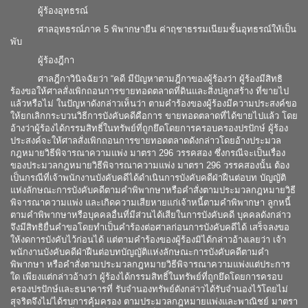
ผู้ร้องอุทธรณ์
ศาลอุทธรณ์ภาค 5 พิพากษายืน ค่าฤชาธรรมเนียมชั้นอุทธรณ์ให้เป็น
พับ
ผู้ร้องฎีกา
ศาลฎีกาวินิจฉัยว่า
“
คดี มีปัญหาตามฎีกาของผู้ร้องว่า ผู้ร้องมีสิทธิ
ร้องขอให้ศาลสั่งเพิกถอนการขายทอดตลาดที่ดินและสิ่งปลูกสร้าง ที่ขายไป
แล้วหรือไม่ ในปัญหาดังกล่าวเห็นว่า ตามคำร้องของผู้ร้องมีความประสงค์ขอ
ให้ยกเลิกกระบวนวิธีการบังคับคดีคือการ ขายทอดตลาดที่ได้ขายไปแล้ว โดย
อ้างว่าผู้ร้องได้กรรมสิทธิ์ในทรัพย์ที่ถูกยึดโดยการครอบครองปรปักษ์ ผู้ร้อง
ประสงค์จะให้ศาลสั่งเพิกถอนการขายทอดตลาดดังกล่าวโดยอ้างประมวล
กฎหมายวิธีพิจารณาความแพ่ง มาตรา 296 วรรคสอง ซึ่งกรณีจะเป็นเรื่อง
ของประมวลกฎหมายวิธีพิจารณาความแพ่ง มาตรา 296 วรรคสองนั้น ต้อง
เป็นกรณีที่เจ้าพนักงานบังคับคดีได้ดำเนินการบังคับคดีฝ่าฝืนต่อบท บัญญัติ
แห่งลักษณะการบังคับคดีตามคำพิพากษาหรือคำสั่งตามประมวลกฎหมายวิธี
พิจารณาความแพ่ง และเกิดความเสียหายแก่เจ้าหนี้ตามคำพิพากษา ลูกหนี้
ตามคำพิพากษาหรือบุคคลอื่นที่มีส่วนได้เสียในการบังคับคดี บุคคลดังกล่าว
จึงมีสิทธิยื่นคำขอโดยทำเป็นคำร้องต่อศาลก่อนการบังคับคดีได้ เสร็จลงขอ
ให้งดการบังคับไว้ก่อนได้ แต่ตามคำร้องของผู้ร้องมิได้กล่าวอ้างเลยว่า เจ้า
พนักงานบังคับคดีฝ่าฝืนต่อบทบัญญัติแห่งลักษณะการบังคับคดีตามคำ
พิพากษา หรือคำสั่งตามประมวลกฎหมายวิธีพิจารณาความแพ่งแต่ประการ
ใด เพียงแต่กล่าวอ้างว่า ผู้ร้องได้กรรมสิทธิ์ในทรัพย์ที่ถูกยึดโดยการครอบ
ครองปรปักษ์และธนาคารที่ รับจำนองทรัพย์ดังกล่าวได้รับจำนองไว้โดยไม่
สุจริตจึงไม่ได้รบการคุ้มครอง ตามประมวลกฎหมายแพ่งและพาณิชย์ มาตรา