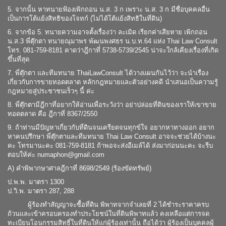
5. จากนั้น หาทนายฟ้องเพิกถอน น.ส. 3 ก เพราะ น.ส. 3 ก มีชื่อบุคคลอื่น
เป็นการโต้แย้งสิทธิของโจทก์ (ไม่ได้โต้แย้งสิทธิในที่ดิน)
6. จากข้อ 5. ทนายความอาจตั้งเรื่องว่า ละเมิด เรียกค่าเสียหาย เพิกถอน
น.ส.3 พี่ตุ๊กตา ทนายณุมาพร พัฒนพงศธร น.บ.ท.64 แห่ง Thai Law Consult
โทร. 081-759-8181 คาดว่าฎีกาที่่ 5738-5739/2545 น่าจะใกล้เคียงเรื่องที่เกิด
ขึ้นที่สุด
7. พี่ตุ๊กตา และทีมทนาย ThaiLawConsult ได้วางแผนกันไว้ว่า จะนำเรื่อง
เกี่ยวกับการขายทอดตลาด หลักกฎหมายและตัวอย่างคดี นำเสนอเป็นความรู้
กฎหมายสู่ประชาชนเร็วๆ นี้ ค่ะ
8. พี่ตุ๊กตามีฎีกาที่อยากให้อ่านเพื่อระวังว่า อย่าปล่อยที่ดินของเราให้เขาขาย
ทอดตลาด คือ ฎีกาที่ 8367/2550
9. ถ้าท่านมีปัญหาเกี่ยวกับที่ดินจนเครียดจนทุกข์ใจ อยากหาทางออก อยาก
หาคนปรึกษา พี่ตุ๊กตาและทีมทนาย Thai Law Consult อาจจะช่วยได้บ้างนะ
คะ โทรมานะคะ 081-759-8181 ถ้าพอจะส่งอีเมล์ได้ ส่งมาก่อนนะคะ จะรีบ
ตอบให้ค่ะ numaphon@gmail.com
A) คำพิพากษาศาลฎีกาที่ 8698/2549 (ร้องขัดทรัพย์)
ป.พ.พ. มาตรา 1300
ป.วิ.พ. มาตรา 287, 288
ผู้ร้องทำสัญญาจะซื้อที่ดิน พิพาทจากจำเลยที่ 2 ได้ชำระราคาครบ
ถ้วนและเข้าครอบครองทำประโยชน์ในที่ดินพิพาทแล้ว คงเหลือแต่การจด
ทะเบียนโอนกรรมสิทธิ์ในที่ดินให้แก่ผู้ร้องเท่านั้น ถือได้ว่า ผู้ร้องเป็นบุคคลผู้