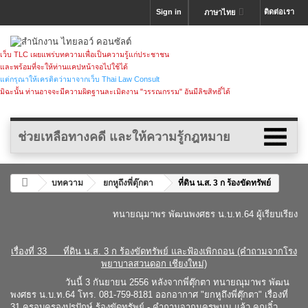
Sign in
ติดต่อเรา
ภาษาไทย
เว็บ TLC เผยแพร่บทความเพื่อเป็นความรู้แก่ประชาชน
และพร้อมที่จะให้ท่านแคปหน้าจอไปใช้ได้
แต่กรุณาให้เครดิตว่ามาจากเว็บ Thai Law Consult
มิฉะนั้น ท่านอาจจะมีความผิดฐานละเมิดงาน "วรรณกรรม" อันมีลิขสิทธิ์ได้
ช่วยเหลือทางคดี และให้ความรู้กฎหมาย
บทความ
ยกหูถึงพี่ตุ๊กตา
ที่ดิน น.ส. 3 ก ร้องขัดทรัพย์
ทนายณุมาพร พัฒนพงศธร
น.บ.ท.64 ผู้เรียบเรียง
เรื่องที่ 33 ที่ดิน น.ส. 3 ก ร้องขัดทรัพย์ และฟ้องเพิกถอน (คำถามจากโรง
พยาบาลสวนดอก เชียงใหม่)
วันนี้ 3 กันยายน 2556 หลังจากพี่ตุ๊กตา ทนายณุมาพร พัฒน
พงศธร น.บ.ท.64 โทร. 081-759-8181 ออกอากาศ "ยกหูถึงพี่ตุ๊กตา" เรื่องที่
31 ครอบครองปรปักษ์ ร้องขัดทรัพย์ - คำถามจากนครพนม แล้ว คุณจิ๋ว