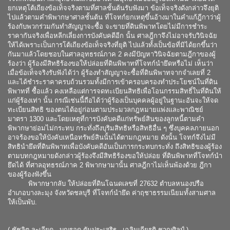
ยกเหตุโต้เถียงข้อเท็จจริงตามที่ศาลชั้นต้นรับฟังมา ข้อเท็จจริงดังกล่าวจึงยุติ
ไปแล้วตามคำพิพากษาศาลชั้นต้น ที่โจทก์ยกเหตุขึ้นอ้างมาในคำแก้ฎีกาว่าผู้
ร้องกับพวกร่วมกันทำสัญญาจะซื้อ จะขายที่ดินพิพาทโดยไม่มีการชำระ
ราคากันจริงเพื่อหลีกเลี่ยงการบังคับคดีอีก นั้น ศาลฎีกาจึงไม่อาจรับวินิจฉัย
ให้ได้เพราะเป็นการโต้เถียงข้อเท็จจริงที่ยุติ ไปแล้วทั้งเป็นข้อที่มิได้ยกขึ้นว่า
กันมาแล้วโดยชอบในศาลอุทธรณ์ภาค 2 คงมีปัญหาวินิจฉัยตามฎีกาของผู้
ร้องว่า ผู้ร้องมีสิทธิร้องขอให้ปล่อยที่ดินพิพาทที่โจทก์นำยึดหรือไม่ เห็นว่า
เมื่อข้อเท็จจริงรับฟังได้ว่า ผู้ร้องทำสัญญาจะซื้อที่ดินพิพาทจากจำเลยที่ 2
และได้ชำระราคาครบถ้วนรวมทั้งมีการเข้าครอบครองทำประโยชน์ในที่ดิน
พิพาทที่ ซื้อแล้ว คงเหลือแต่การจดทะเบียนสิทธิเพื่อโอนกรรมสิทธิ์ในที่ดินให้
แก่ผู้ร้องเท่า นั้น กรณีเช่นนี้ถือได้ว่าผู้ร้องเป็นบุคคลผู้อยู่ในฐานะอันจะให้จด
ทะเบียนสิทธิ ของตนได้อยู่ก่อนตามประมวลกฎหมายแพ่งและพาณิชย์
มาตรา 1300 และโดยเหตุที่การบังคับคดีแก่ทรัพย์สินของลูกหนี้ตามคำ
พิพากษาย่อมไม่กระทบ กระทั่งถึงบุริมสิทธิหรือสิทธิอื่น ๆ ซึ่งบุคคลภายนอก
อาจร้องขอให้บังคับเหนือทรัพย์สินนั้นได้ตามกฎหมาย ดังนั้น โจทก์จึงไม่มี
สิทธินำยึดที่ดินพิพาทเพื่อบังคับคดีอันเป็นการกระทบกระทั่ง ถึงสิทธิของผู้ร้อง
ตามบทกฎหมายดังกล่าวผู้ร้องจึงมีสิทธิร้องขอให้ปล่อย ที่ดินพิพาทที่โจทก์นำ
ยึดได้ ที่ศาลอุทธรณ์ภาค 2 พิพากษามานั้น ศาลฎีกาไม่เห็นพ้องด้วย ฎีกา
ของผู้ร้องฟังขึ้น
พิพากษากลับ ให้ปล่อยที่ดินโฉนดเลขที่ 27632 ตำบลหนองปรือ
อำเภอบางละมุง จังหวัดชลบุรี ที่โจทก์นำยึด ค่าฤชาธรรมเนียมทั้งสามศาล
ให้เป็นพับ.
( ชัชลิต ละเอียด - บุญรอด ตันประเสริฐ - เฉลิมเกียรติ ชาญศิลป์ )