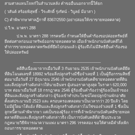
สามศาลแทนโจทก์ในสำนวนหลัง คำขออื่นนอกจากนี้ให้ยก
( วสันต์ สร้อยพิสุทธิ์ - วีระศักดิ์ รุ่งรัตน์ - วิบูลย์ มีอาสา )
C) คำพิพากษาศาลฎีกาที่ 8367/2550 (อย่าปล่อยให้เขาขายทอดตลาด)
ป.วิ.พ. มาตรา 288
ป.พ.พ. มาตรา 288 วรรคหนึ่ง กำหนดให้ยื่นคำร้องขอปล่อยทรัพย์ที่
ยึดต่อศาลก่อนเอาทรัพย์ออกขายทอดตลาด เมื่อเจ้าพนักงานบังคับคดีได้
ทำการขายทอดตลาดทรัพย์ที่ยึดไปก่อนแล้ว ผู้ร้องจึงไม่มีสิทธิยื่นคำร้องขอ
ให้ปล่อยทรัพย์
________________________________
คดีสืบเนื่องมาจากเมื่อวันที่ 3 กันยายน 2535 เจ้าพนักงานบังคับคดียึด
ที่ดินโฉนดเลขที่ 18992 พร้อมสิ่งปลูกสร้างมีชื่อจำเลยที่ 1 เป็นผู้ถือกรรมสิทธิ์
ต่อมาเมื่อวันที่ 27 มิถุนายน 2546 เจ้าพนักงานบังคับคดีขายทอดตลาดที่ดิน
และสิ่งปลูกสร้างดังกล่าวให้นายอินทร ผู้เสนอราคาสูงสุด ในราคา 620,000
บาท ต่อมาเมื่อวันที่ 18 กรกฎาคม 2546 ผู้ร้องยื่นคำร้องว่าผู้ร้องเป็นเจ้าของ
ที่ดินและสิ่งปลูกสร้างดังกล่าว ผู้ร้องเข้าทำประโยชน์โดยปลูกบ้านพักอาศัย
ตั้งแต่ประมาณปี 25
23
และ ครอบครองตลอดมาเป็นเวลากว่า 20 ปีแล้ว โดย
ไม่มีผู้ใดมาโต้แย้ง ที่ดินและสิ่งปลูกสร้างดังกล่าวไม่ใช่ของจำเลยที่ 1 ซึ่งเป็น
ลูกหนี้ตามคำพิพากษา แต่เป็นของผู้ร้อง การที่เจ้าพนักงานบังคับคดีขายทอด
ตลาดที่ดินและสิ่งปลูกสร้างดังกล่าวจึง เป็นการบังคับคดีที่ฝ่าฝืนประมวล
กฎหมายวิธีพิจารณาความแพ่ง มาตรา 296 วรรคสอง ขอให้ศาลมีคำสั่งเพิก
ถอนการขายทอดตลาด