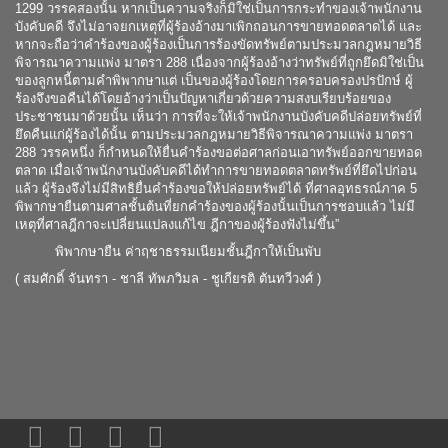
1299 วรรคสองนั้น หากเป็นความจริงก็มิใช่เป็นการกระทำของเจ้าพนักงาน
บังคับคดี จึงไม่อาจยกเหตุที่ผู้ร้องอ้างมาเพิกถอนการขายทอดตลาดได้ และ
หากจะถือว่าคำร้องของผู้ร้องเป็นการร้องขัดทรัพย์ตามประมวลกฎหมายวิธี
พิจารณาความแพ่ง มาตรา 288 เนื่องจากผู้ร้องอ้างว่าทรัพย์ที่ถูกยึดมิใช่เป็น
ของลูกหนี้ตามคำพิพากษาแต่ เป็นของผู้ร้องโดยการครอบครองปรปักษ์ ผู้
ร้องจึงขอคืนได้โดยอ้างว่าเป็นปัญหาเกี่ยวด้วยความสงบเรียบร้อยของ
ประชาชนมาด้วยนั้น เห็นว่า การที่จะให้เจ้าพนักงานบังคับคดีปล่อยทรัพย์ที่
ยึดคืนแก่ผู้ร้องได้นั้น ตามประมวลกฎหมายวิธีพิจารณาความแพ่ง มาตรา
288 วรรคหนึ่ง ก็กำหนดให้ยื่นคำร้องขอต่อศาลก่อนเอาทรัพย์ออกขายทอด
ตลาด เมื่อเจ้าพนักงานบังคับคดีได้ทำการขายทอดตลาดทรัพย์ที่ยึดไปก่อน
แล้ว ผู้ร้องจึงไม่มีสิทธิยื่นคำร้องขอให้ปล่อยทรัพย์ได้ ที่ศาลอุทธรณ์ภาค 5
พิพากษายืนตามศาลชั้นต้นที่ยกคำร้องของผู้ร้องนั้นเป็นการชอบแล้ว ไม่มี
เหตุที่ศาลฎีกาจะเปลี่ยนแปลงแก้ไข ฎีกาของผู้ร้องฟังไม่ขึ้น
”
พิพากษายืน ค่าฤชาธรรมเนียมชั้นฎีกาให้เป็นพับ
( สมศักดิ์ จันทรา - ชาลี ทัพภวิมล - ชูเกียรติ ตันทวีวงศ์ )