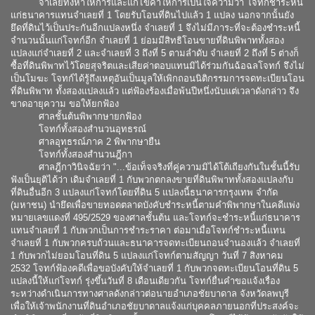
จำเลยทั้งห้าให้การและแก้ไขคำให้การเป็นใจความว่า โจทก์ชำระหนี้
แก่ธนาคารแทนจำเลยที่ 1 โดยรับโอนที่ดินไปแล้ว 1 แปลง นอกจากนั้นยัง
ยึดที่ดินไว้เป็นประกันอีกแปลงหนึ่ง จำเลยที่ 1 จึงไม่มีภาระที่จะต้องชำระหนี้
จำนวนนั้นแก่โจทก์อีก จำเลยที่ 1 ย่อมมีสิทธิโอนขายที่ดินพิพาททั้งสอง
แปลงแก่จำเลยที่ 2 และจำเลยที่ 3 ถึงที่ 5 ตามลำดับ จำเลยที่ 2 ถึงที่ 5 ต่างก็
ซื้อที่ดินพิพาทไว้โดยสุจริตและเสียค่าตอบแทนมิได้ร่วมกันฉ้อฉลโจทก์ จึงไม่
เป็นโมฆะ โจทก์ได้รู้ถึงเหตุอันเป็นมูลให้เพิกถอนนิติกรรมการจดทะเบียนโอน
ที่ดินพิพาท ทั้งสองแปลงแล้ว แต่ฟ้องร้องเมื่อพ้นปีหนึ่งนับแต่เวลาดังกล่าว จึง
ขาดอายุความ ขอให้ยกฟ้อง
ศาลชั้นต้นพิพากษายกฟ้อง
โจทก์ทั้งสองสำนวนอุทธรณ์
ศาลอุทธรณ์ภาค 2 พิพากษายืน
โจทก์ทั้งสองสำนวนฎีกา
ศาลฎีกาวินิจฉัยว่า "...ข้อเท็จจริงที่คู่ความมิได้โต้เถียงกันในชั้นนี้รับ
ฟังเป็นยุติได้ว่า เดิมจำเลยที่ 1 กับพวกตกลงขายที่ดินพิพาททั้งสองแปลงกับ
ที่ดินอื่นอีก 3 แปลงแก่โจทก์โดยที่ดิน 5 แปลงนี้ธนาคารกรุงเทพ จำกัด
(มหาชน) นำยึดเพื่อขายทอดตลาดบังคับชำระหนี้ตามคำพิพากษาในคดีแพ่ง
หมายเลขแดงที่ 495/2529 ของศาลชั้นต้น และโจทก์จะชำระหนี้แก่ธนาคาร
แทนจำเลยที่ 1 กับพวกเป็นการชำระราคา ต่อมาเมื่อโจทก์ชำระหนี้แทน
จำเลยที่ 1 กับพวกครบถ้วนและธนาคารจดทะเบียนถอนจำนองแล้ว จำเลยที่
1 กับพวกไม่ยอมโอนที่ดิน 5 แปลงแก่โจทก์ตามสัญญา วันที่ 7 สิงหาคม
2532 โจทก์ฟ้องคดีเพื่อขอบังคับให้จำเลยที่ 1 กับพวกจดทะเบียนโอนที่ดิน 5
แปลงนี้ให้แก่โจทก์ รุ่งขึ้นวันที่ 8 เดือนเดียวกัน โจทก์ยื่นคำขอแจ้งเรื่อง
ระหว่างดำเนินการทางศาลดังกล่าวต่อนายอำเภอชัยบาดาล จังหวัดลพบุรี
เพื่อให้เจ้าพนักงานที่ดินอำเภอชัยบาดาลแจ้งแก่บุคคลภายนอกที่ประสงค์จะ