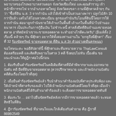
พยาบาลของโรงพยาบาลสวนดอก จังหวัดเชียงใหม่ และคุณสำราญ เจ้า
หน้าที่การรถไฟ จากอำเภอหาดใหญ่ จังหวัดสงขลา ถามพี่ตุ๊กตาคล้ายๆ กัน
ว่า "ซื้อที่ดิน น.ส. 3 จากกำนัน แล้วได้เข้าทำเป็นสวนยางพารา ปลูกไม้สัก 10
กว่าปีแล้ว แต่ไม่ได้โอนทางทะเบียน ลูกของกำนันรับโอนที่ดินนี้โดยการให้
จากกำนัน ต่อมาลูกกำนันขายให้เถ้าแก่ในพื้นที่ เถ้าแก่ในพื้นที่นำไปจำนอง
ธนาคาร เป็นประกันการกู้ยืมเงิน ไม่ชำระหนี้ ศาลสั่งยึดที่ดินจำนองขายทอด
ตลาด อาทิตย์หน้าเขาจะขายทอดตลาด จะทำอย่างไรดีคะ/ครับ" (อีเมล์ทั้ง 2
เรื่องนี้ คล้ายๆ กัน พี่ตุ๊กตา อยากให้ทั้งสองท่านอ่านใน "ยกหูถึงพี่ตุ๊กตา" เรื่อง
ที่ 32
ร้องขัดทรัพย์ ขายทอดตลาด ที่ดิน น.ส.3ก ตัวอย่างคดีนครพนม
)
ขอโทษนะคะ พอดีสัปดาห์นี้ พี่ตุ๊กตาและทีมทนายความ ThaiLawConsult
ต้องเตรียมคดี และติดสืบพยานในศาล 3 คดี จึงตอบไม่ทัน เบื้องต้น ขอ
แนะนำและให้ดูฎีกาต่อไปนี้ก่อน
1. ต้องรีบยื่นคำร้องขัดทรัพย์ในคดีเดิมที่ศาลที่มีคำพิพากษาและออกหมาย
บังคับ คดี ยึดที่ดินขายทอดตลาด (ควรปรึกษาทนาย และเจ้าพนักงานบังคับ
คดีต้นเรื่องโดยเร็วที่สุด)
2. เมื่อยื่นคำร้องขัดทรัพย์แล้ว รีบนำสำเนาคำร้องฉบับที่ศาลประทับฟ้อง และ
ให้เจ้าหน้าที่ศาลรับรองแล้ว ไปให้เจ้าพนักงานบังคับคดีโดยเร็วที่สุด เมื่อเจ้า
พนักงานบังคับคดีได้รับสำเนาคำร้องแล้ว จะสั่งงดการขายทอดตลาดทันที
3. ต้องระวัง ... อย่าไปยื่นขัดทรัพย์หลังจากมีการขายทอดตลาดแล้ว จะหมด
สิทธิในที่ดิน
4. ฎีการ้องขัดทรัพย์ ที่น่าสนใจและใกล้เคียงกับคำถาม คือ ฎีกาที่
8698/2549