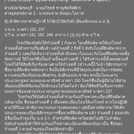
ศาลจังหวัดชลบุรี - นายอวิรุทธ์ ชาญชัยกิตติกร
ศาลอุทธรณ์ภาค 2 - นายสมชาย พันธุมะโอภาส
B) คำพิพากษาศาลฎีกาที่ 5738-5739/2545 (ฟ้องเพิกถอน น.ส.3)
ป.พ.พ. มาตรา 150, 237
ป.วิ.พ. มาตรา 142, 183, 249, ตาราง 1 (1) (ก) ท้าย ป.วิ.พ
โจทก์ฟ้องบังคับให้จำเลยที่ 1 กับพวก โอนที่ดินพิพาทให้แก่โจทก์
จำเลยทั้งห้าทราบเรื่องดีแล้ว แต่จำเลยที่ 2 ถึงที่ 5 ยังรับโอนที่ดินพิพาทจาก
จำเลยที่ 1 แสดงให้เห็นว่าจำเลยทั้งห้ามีเจตนาโอนและรับโอนที่ดินพิพาทเพื่อ
ขัดขวางมิ ให้โจทก์ซึ่งเป็นเจ้าหนี้ของจำเลยที่ 1 ได้รับชำระหนี้ทั้งหมดตามที่
โจทก์ได้ใช้สิทธิเรียกร้องทางศาลให้จำเลยที่ 1ชำระหนี้ไว้แล้ว นิติกรรมการ
ซื้อขายที่ดินพิพาทดังกล่าว จึงเป็นนิติกรรมที่มีวัตถุประสงค์เป็นการขัดต่อ
ความสงบเรียบร้อยและศีลธรรม อันดีของประชาชน ตกเป็นโมฆะตาม
ประมวลกฎหมายแพ่งและพาณิชย์ มาตรา 150 โจทก์ซึ่งเป็นผู้มีส่วนได้ส่วน
เสียย่อมมีสิทธิฟ้องขอให้เพิกถอนได้โดยไม่จำ ต้องใช้สิทธิในเรื่องการเพิก
ถอนการฉ้อฉลตามประมวลกฎหมายแพ่งและพาณิชย์ มาตรา 237
โจทก์ขอให้บังคับจำเลยทั้งห้าร่วมกันแก้ไขทางทะเบียนที่ดินพิพาท
กลับมาเป็น ชื่อของจำเลยที่ 1 เพื่อจดทะเบียนโอนให้แก่โจทก์ หากไม่ปฏิบัติ
ตามให้ถือเอาคำพิพากษาแทนการแสดงเจตนา แต่เมื่อศาลพิพากษาให้เพิก
ถอนการจดทะเบียนนิติกรรมการซื้อขายที่ดินพิพาท แล้ว จำเลยที่ 1 ย่อมกลับ
มีชื่อเป็นเจ้าของใน น.ส.3 ก. สำหรับที่ดินพิพาทโดยอัตโนมัติ ไม่จำต้อง
บังคับจำเลยทั้งห้าให้ร่วมกันแก้ไขทางทะเบียนเปลี่ยนกลับมาเป็น ชื่อของ
จำเลยที่ 1 ตามคำขอของโจทก์ดังกล่าวอีก