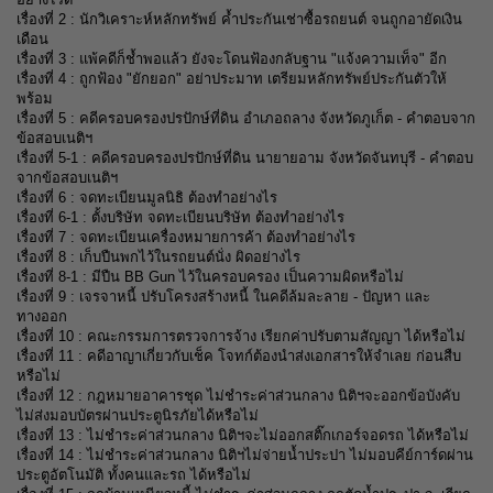
เรื่องที่ 2 :
นักวิเคราะห์หลักทรัพย์ ค้ำประกันเช่าซื้อรถยนต์ จนถูกอายัดเงิน
เดือน
เรื่องที่ 3 : แพ้คดีก็ช้ำพอแล้ว ยังจะโดนฟ้องกลับฐาน "แจ้งความเท็จ" อีก
เรื่องที่ 4 : ถูกฟ้อง "ยักยอก" อย่าประมาท เตรียมหลักทรัพย์ประกันตัวให้
พร้อม
เรื่องที่ 5 :
คดีครอบครองปรปักษ์ที่ดิน อำเภอถลาง จังหวัดภูเก็ต
- คำตอบจาก
ข้อสอบเนติฯ
เ
รื่องที่ 5-1 :
คดีครอบครองปรปักษ์ที่ดิน นายายอาม จังหวัดจันทบุรี - คำตอบ
จากข้อสอบเนติฯ
เ
รื่องที่ 6 :
จดทะเบียนมูลนิธิ ต้องทำอย่างไร
เรื่องที่ 6-1 :
ตั้งบริษัท จดทะเบียนบริษัท ต้องทำอย่างไร
เ
รื่องที่ 7 :
จดทะเบียนเครื่องหมายการค้า ต้องทำอย่างไร
เ
รื่องที่ 8 :
เก็บปืนพกไว้ในรถยนต์นั่ง ผิดอย่างไร
เรื่องที่ 8-1 :
มีปืน BB Gun ไว้ในครอบครอง เป็นความผิดหรือไม่
เ
รื่องที่ 9 :
เจรจาหนี้ ปรับโครงสร้างหนี้ ในคดีล้มละลาย - ปัญหา และ
ทางออก
เ
รื่องที่ 10 :
คณะกรรมการตรวจการจ้าง เรียกค่าปรับตามสัญญา ได้หรือไม่
เ
รื่องที่ 11 :
คดีอาญาเกี่ยวกับเช็ค โจทก์ต้องนำส่งเอกสารให้จำเลย ก่อนสืบ
หรือไม่
เรื่องที่ 12 :
กฎหมายอาคารชุด ไม่ชำระค่าส่วนกลาง นิติฯจะออกข้อบังคับ
ไม่ส่งมอบบัตรผ่านประตูนิรภัยได้หรือไม่
เ
รื่องที่ 13 :
ไม่ชำระค่าส่วนกลาง นิติฯจะไม่ออกสติ๊กเกอร์จอดรถ ได้หรือไม่
เ
รื่องที่ 14 :
ไม่ชำระค่าส่วนกลาง นิติฯไม่จ่ายน้ำประปา ไม่มอบคีย์การ์ดผ่าน
ประตูอัตโนมัติ ทั้งคนและรถ ได้หรือไม่