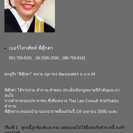
เบอร์โทรศัพท์ พี่ตุ๊กตา
081-759-8181 , 08-2595-2595 , 086-759-8181
ยกหูถึง "พี่ตุ๊กตา" ทนาย ณุมาพร พัฒนพงศธร น.บ.ท.64
พี่ตุ๊กตา ได้รวบรวม คำถาม-คำตอบ ประเด็นข้อกฎหมายที่สำคัญและน่า
สนใจ
จากคำถามของประชาชน ซึ่งทีมทนาย Thai Law Consult ช่วยกันตอบ
คำถาม
พี่ตุ๊กตาจะทยอยนำมาออกอากาศตั้งแตวันนี้ (18 เมษายน 2556) นะคะ
เรื่องที่ 1 :
ลูกหนี้ถูกฟ้องล้มละลาย แต่คุณแม่ไม่ได้ยื่นขอรับชำระหนี้ จะทำ
อย่างไรดี