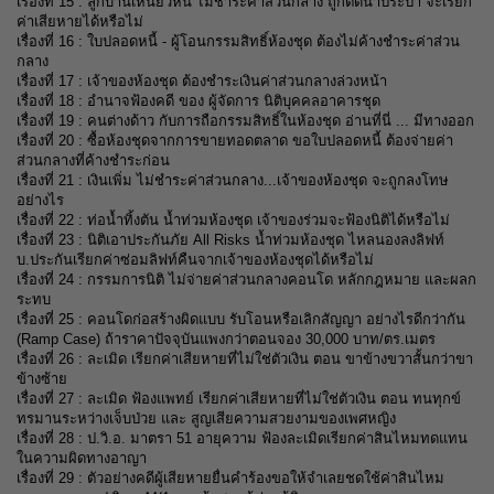
เ
รื่องที่ 15 :
ลูกบ้านเหนียวหนี้ ไม่ชำระค่าส่วนกลาง ถูกตัดน้ำประปา จะเรียก
ค่าเสียหายได้หรือไม่
เ
รื่องที่ 16 :
ใบปลอดหนี้ - ผู้โอนกรรมสิทธิ์ห้องชุด ต้องไม่ค้างชำระค่าส่วน
กลาง
เ
รื่องที่ 17 :
เจ้าของห้องชุด ต้องชำระเงินค่าส่วนกลางล่วงหน้า
เ
รื่องที่ 18 :
อำนาจฟ้องคดี ของ ผู้จัดการ นิติบุคคลอาคารชุด
เ
รื่องที่ 19 :
คนต่างด้าว กับการถือกรรมสิทธิ์ในห้องชุด อ่านที่นี่ ... มีทางออก
เ
รื่องที่ 20 :
ซื้อห้องชุดจากการขายทอดตลาด ขอใบปลอดหนี้ ต้องจ่ายค่า
ส่วนกลางที่ค้างชำระก่อน
เ
รื่องที่ 21 :
เงินเพิ่ม ไม่ชำระค่าส่วนกลาง...เจ้าของห้องชุด จะถูกลงโทษ
อย่างไร
เ
รื่องที่ 22 :
ท่อน้ำทิ้งตัน น้ำท่วมห้องชุด เจ้าของร่วมจะฟ้องนิติได้หรือไม่
เ
รื่องที่ 23 :
นิติเอาประกันภัย All Risks น้ำท่วมห้องชุด ไหลนองลงลิฟท์
บ.ประกันเรียกค่าซ่อมลิฟท์คืนจากเจ้าของห้องชุดได้หรือไม่
เ
รื่องที่ 24 :
กรรมการนิติ ไม่จ่ายค่าส่วนกลางคอนโด หลักกฎหมาย และผลก
ระทบ
เ
รื่องที่ 25 :
คอนโดก่อสร้างผิดแบบ รับโอนหรือเลิกสัญญา อย่างไรดีกว่ากัน
(Ramp Case) ถ้าราคาปัจจุบันแพงกว่าตอนจอง 30,000 บาท/ตร.เมตร
เ
รื่องที่ 26 :
ละเมิด เรียกค่าเสียหายที่ไม่ใช่ตัวเงิน ตอน ขาข้างขวาสั้นกว่าขา
ข้างซ้าย
เ
รื่องที่ 27 :
ละเมิด ฟ้องแพทย์ เรียกค่าเสียหายที่ไม่ใช่ตัวเงิน ตอน ทนทุกข์
ทรมานระหว่างเจ็บป่วย และ สูญเสียความสวยงามของเพศหญิง
เ
รื่องที่ 28 :
ป.วิ.อ. มาตรา 51 อายุความ ฟ้องละเมิดเรียกค่าสินไหมทดแทน
ในความผิดทางอาญา
เ
รื่องที่ 29 :
ตัวอย่างคดีผู้เสียหายยื่นคำร้องขอให้จำเลยชดใช้ค่าสินไหม