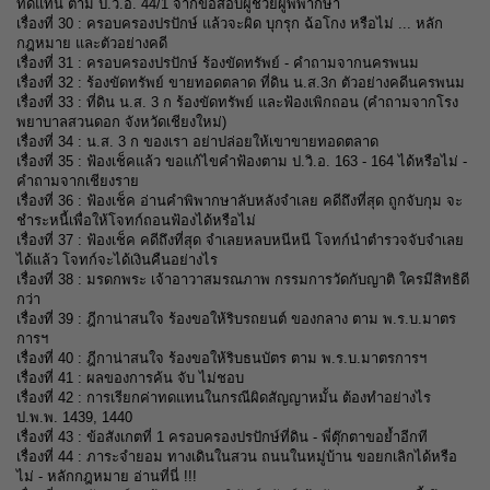
ทดแทน ตาม ป.วิ.อ. 44/1 จากข้อสอบผู้ช่วยผู้พิพากษา
เ
รื่องที่ 30 :
ครอบครองปรปักษ์ แล้วจะผิด บุกรุก ฉ้อโกง หรือไม่ ... หลัก
กฎหมาย และตัวอย่างคดี
เ
รื่องที่ 31 :
ครอบครองปรปักษ์ ร้องขัดทรัพย์ - คำถามจากนครพนม
เ
รื่องที่ 32 :
ร้องขัดทรัพย์ ขายทอดตลาด ที่ดิน น.ส.3ก ตัวอย่างคดีนครพนม
เ
รื่องที่ 33 :
ที่ดิน น.ส. 3 ก ร้องขัดทรัพย์ และฟ้องเพิกถอน
(คำถามจากโรง
พยาบาลสวนดอก จังหวัดเชียงใหม่)
เ
รื่องที่ 34 :
น.ส. 3 ก ของเรา อย่าปล่อยให้เขาขายทอดตลาด
เ
รื่องที่ 35 :
ฟ้องเช็คแล้ว ขอแก้ไขคำฟ้องตาม ป.วิ.อ. 163 - 164 ได้หรือไม่
-
คำถามจากเชียงราย
เรื่องที่ 36 :
ฟ้องเช็ค อ่านคำพิพากษาลับหลังจำเลย คดีถึงที่สุด ถูกจับกุม จะ
ชำระหนี้เพื่อให้โจทก์ถอนฟ้องได้หรือไม่
เ
รื่องที่ 37 :
ฟ้องเช็ค คดีถึงที่สุด จำเลยหลบหนีหนี โจทก์นำตำรวจจับจำเลย
ได้แล้ว โจทก์จะได้เงินคืนอย่างไร
เ
รื่องที่ 38 :
มรดกพระ เจ้าอาวาสมรณภาพ กรรมการวัดกับญาติ ใครมีสิทธิดี
กว่า
เ
รื่องที่ 39 :
ฎีกาน่าสนใจ ร้องขอให้ริบรถยนต์ ของกลาง ตาม พ.ร.บ.มาตร
การฯ
เรื่องที่ 40 :
ฎีกาน่าสนใจ ร้องขอให้ริบธนบัตร ตาม พ.ร.บ.มาตรการฯ
เรื่องที่ 41 :
ผลของการค้น จับ ไม่ชอบ
เ
รื่องที่ 42 :
การเรียกค่าทดแทนในกรณีผิดสัญญาหมั้น ต้องทำอย่างไร
ป.พ.พ. 1439, 1440
เรื่องที่ 43 :
ข้อสังเกตที่ 1 ครอบครองปรปักษ์ที่ดิน - พี่ตุ๊กตาขอย้ำอีกที
เ
รื่องที่ 44 :
ภาระจำยอม ทางเดินในสวน ถนนในหมู่บ้าน ขอยกเลิกได้หรือ
ไม่ - หลักกฎหมาย อ่านที่นี่ !!!