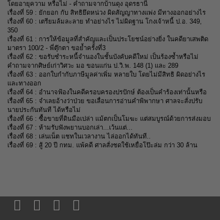
โดยอายุความ หรือไม่ - คำถามจากบ้านดุง อุดรธานี
เ
รื่องที่ 59 :
ยักยอก กับ สิทธิยึดหน่วง ผิดสัญญาทางแพ่ง มีทางออกอย่างไร
เ
รื่องที่ 60 :
เตรียมล้มละลาย ทำอย่างไร ไม่ผิดฐาน โกงเจ้าหนี้ ป.อ. 349,
350
เ
รื่องที่ 61 :
การให้ข้อมูลที่สำคัญและเป็นประโยชน์อย่างยิ่ง ในคดียาเสพติด
มาตรา 100/2 - พี่ตุ๊กตา ขอย้ำครั้งที่3
เ
รื่องที่ 62 :
ขอรับชำระหนี้จำนองในชั้นบังคับคดีใหม่ เป็นร้องซ้ำหรือไม่
คำถามจากศิษย์เก่าวิศวะ มอ ขอนแก่น ป.วิ.พ. 148 (1) และ 289
เ
รื่องที่ 63 :
ออกใบกำกับภาษีมูลค่าเพิ่ม หลายใบ โดยไม่มีสิทธิ ผิดอย่างไร
และทางออก
เ
รื่องที่ 64 :
อำนาจฟ้องในคดีครอบครองปรปักษ์ ต้องเป็นคำร้องเท่านั้นหรือ
เ
รื่องที่ 65 :
จำเลยอ้างว่าป่วย ขอเลื่อนการอ่านคำพิพากษา ศาลจะสั่งปรับ
นายประกันทันที ได้หรือไม่
เ
รื่องที่ 66 :
ซื้อขายที่ดินมือเปล่า แม้ตกเป็นโมฆะ แต่สมบูรณ์ด้วยการส่งมอบ
เ
รื่องที่ 67 :
ห้ามรับฟังพยานบอกเล่า...เว้นแต่...
เ
รื่องที่ 68 :
เล่นเน็ต แชทในเวลางาน ไล่ออกได้ทันที
.
.
เ
รื่องที่ 69 :
สู้ 20 ปี กทม. แพ้คดี ศาลสั่งชดใช้เหยื่อโป๊ะล่ม กว่า 30 ล้าน