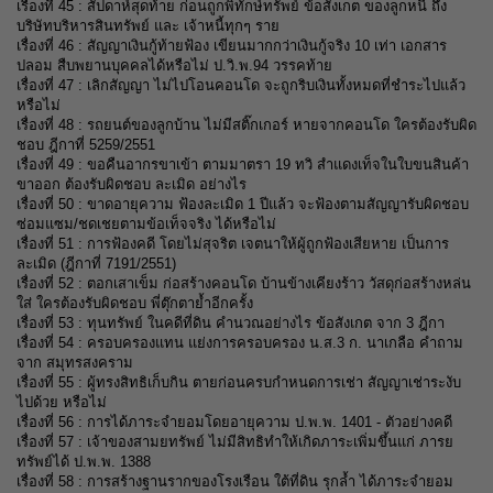
เรื่องที่ 45 :
สัปดาห์สุดท้าย ก่อนถูกพิทักษ์ทรัพย์ ข้อสังเกต ของลูกหนี้ ถึง
บริษัทบริหารสินทรัพย์ และ เจ้าหนี้ทุกๆ ราย
เรื่องที่ 46 :
สัญญาเงินกู้ท้ายฟ้อง เขียนมากกว่าเงินกู้จริง 10 เท่า เอกสาร
ปลอม สืบพยานบุคคลได้หรือไม่ ป.วิ.พ.94 วรรคท้าย
เ
รื่องที่ 47 :
เลิกสัญญา ไม่ไปโอนคอนโด จะถูกริบเงินทั้งหมดที่ชำระไปแล้ว
หรือไม่
เ
รื่องที่ 48 :
รถยนต์ของลูกบ้าน ไม่มีสติ๊กเกอร์ หายจากคอนโด ใครต้องรับผิด
ชอบ ฎีกาที่ 5259/2551
เ
รื่องที่ 49 :
ขอคืนอากรขาเข้า ตามมาตรา 19 ทวิ สำแดงเท็จในใบขนสินค้า
ขาออก ต้องรับผิดชอบ ละเมิด อย่างไร
เ
รื่องที่ 50 :
ขาดอายุความ ฟ้องละเมิด 1 ปีแล้ว จะฟ้องตามสัญญารับผิดชอบ
ซ่อมแซม/ชดเชยตามข้อเท็จจริง ได้หรือไม่
เ
รื่องที่ 51 :
การฟ้องคดี โดยไม่สุจริต เจตนาให้ผู้ถูกฟ้องเสียหาย เป็นการ
ละเมิด (ฎีกาที่ 7191/2551)
เ
รื่องที่ 52 :
ตอกเสาเข็ม ก่อสร้างคอนโด บ้านข้างเคียงร้าว วัสดุก่อสร้างหล่น
ใส่ ใครต้องรับผิดชอบ พี่ตุ๊กตาย้ำอีกครั้ง
เ
รื่องที่ 53 :
ทุนทรัพย์ ในคดีที่ดิน คำนวณอย่างไร ข้อสังเกต จาก 3 ฎีกา
เ
รื่องที่ 54 :
ครอบครองแทน แย่งการครอบครอง น.ส.3 ก. นาเกลือ คำถาม
จาก สมุทรสงคราม
เ
รื่องที่ 55 :
ผู้ทรงสิทธิเก็บกิน ตายก่อนครบกำหนดการเช่า สัญญาเช่าระงับ
ไปด้วย หรือไม่
เ
รื่องที่ 56 :
การได้ภาระจำยอมโดยอายุความ ป.พ.พ. 1401 - ตัวอย่างคดี
เ
รื่องที่ 57 :
เจ้าของสามยทรัพย์ ไม่มีสิทธิทำให้เกิดภาระเพิ่มขึ้นแก่ ภารย
ทรัพย์ได้ ป.พ.พ. 1388
เ
รื่องที่ 58 :
การสร้างฐานรากของโรงเรือน ใต้ที่ดิน รุกล้ำ ได้ภาระจำยอม