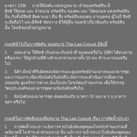
มาตรา 1336 ภายใต้บังคับ แห่งกฎหมาย เจ้าของทรัพย์สิน มี
สิทธิ ใช้สอย และ จำหน่าย ทรัพย์สิน ของตน และ ได้ดอกผล แห่งทรัพย์สิน
นั้น กับทั้งมีสิทธิ ติดตามเอา คืน ซึ่ง ทรัพย์สินของตน จากบุคคล ผู้ไม่มี สิทธิ
จะยึดถือไว้ และมีสิทธิ ขัดขวาง มิให้ผู้อื่น สอดเข้าเกี่ยวข้องกับ ทรัพย์สิน
นั้น โดยมิชอบด้วยกฎหมาย
เกณฑ์ทั่วไปในการตัดสิน ของทนาย Thai Law Consult มีดังนี้
1. แต่ละฝ่าย ใช้สิทธิ เกินส่วน-เกินหน้าที่ ของตนหรือไม่ (นิติฯ ได้ทวงถาม
หรือเจรจา ให้ลูกบ้านที่ค้างชำระค่าส่วนกลางทั้ง 10 คน ชำระมาก่อนหรือ
ไม่)
2. นิติฯ มีหน้าที่รับผิดชอบจัดการและดูแลทรัพย์ส่วนกลางของอาคารชุด
และการออกระเบียบข้อบังคับในอันที่จะจัดการและดำเนินการเพื่อความ
ปลอดภัย ดูแลกิจการต่างๆ อันเป็นประโยชน์ต่อเจ้าของร่วม เพื่อให้บรรลุ
วัตถุประสงค์ของอาคารชุดตามข้อบังคับหรือไม่
3. ข้อบังคับของอาคารชุด สอดคล้องกับ มาตรา 32 ของ พ.ร.บ.อาคาร
ชุดฯ หรือไม่
เกณฑ์ในการตัดสินของทีมทนาย Thai Law Consult เรื่อง การตัดน้ำประปา
1. การตัดน้ำประปา ระงับการจ่ายไปยังห้องชุดของโจทก์(เจ้าของร่วมที่
เหนียวหนี้ ไม่ชำระค่าส่วนกลาง) นั้น แม้การจ่ายน้ำประปาไปยังห้องชุดของ