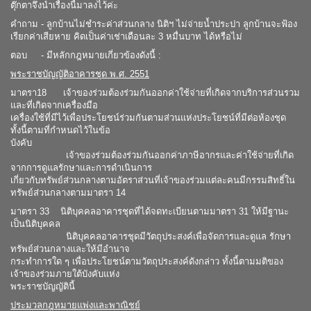
ตุ๊กตาจึงนำเรื่องนี้มาลงไว้ค่ะ
คำถาม - ลูกบ้านไม่ชำระค่าส่วนกลาง นิติฯ ไม่จ่ายน้ำประปา ลูกบ้านจะฟ้อง
เรียกค่าเสียหาย คิดเป็นค่าเช่าเดือนละ 3 หมื่นบาท ได้หรือไม่
ตอบ - มีหลักกฎหมายเกี่ยวข้องดังนี้ :
พระราชบัญญัติอาคารชุด พ.ศ. 2551
มาตรา18 เจ้าของร่วมต้องร่วมกันออกค่าใช้จ่ายที่เกิดจากบริการส่วนรวม
และที่เกิดจากเครื่องมือ
เครื่องใช้ที่มีไว้เพื่อประโยชน์ร่วมกันตามส่วนแห่งประโยชน์ที่มีต่อห้องชุด
ทั้งนี้ตามที่กําหนดไว้ในข้อ
บังคับ
เจ้าของร่วมต้องร่วมกันออกค่าภาษีอากรและค่าใช้จ่ายที่เกิด
จากการดูแลรักษาและการดําเนินการ
เกี่ยวกับทรัพย์ส่วนกลางตามอัตราส่วนที่เจ้าของร่วมแต่ละคนมีกรรมสิทธิ์ใน
ทรัพย์ส่วนกลางตามมาตรา 14
มาตรา 33 นิติบุคคลอาคารชุดที่ได้จดทะเบียนตามมาตรา 31 ให้มีฐานะ
เป็นนิติบุคคล
นิติบุคคลอาคารชุดมีวัตถุประสงค์เพื่อจัดการและดูแล รักษา
ทรัพย์ส่วนกลางและให้มีอํานาจ
กระทําการใด ๆ เพื่อประโยชน์ตามวัตถุประสงค์ดังกล่าว ทั้งนี้ตามมติของ
เจ้าของร่วมภายใต้บังคับแห่ง
พระราชบัญญัตินี้
ประมวลกฎหมายแพ่งและพาณิชย์