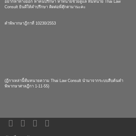
อยากหาทางออก หาคนปรึกษา หาทนายช่วยดูแล ทีมทนาย Thai Law
Consult ยินดีให้คำปรึกษา ติดต่อพี่ตุ๊กตามานะคะ
คำพิพากษาฎีกาที่ 10230/2553
(ฎีกาเหล่านี้ทีมทนายความ Thai Law Consult นำมาจากระบบสืบค้นคำ
พิพากษาศาลฎีกา 1-11-55)