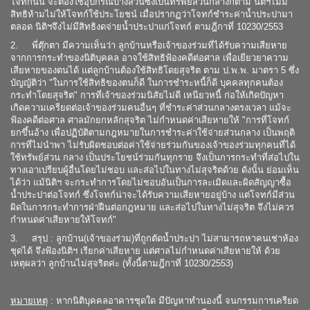
โจทก์นั้น จะต้องใช้อุปกรณ์บางส่วนซึ่งเป็นทรัพย์ส่วนกลางก็ตาม นิติฯไม่มี
สิทธิห้ามไม่ให้โจทก์ใช้ประโยชน์ เมื่อปรากฏว่าโจทก์ชำระค่าน้ำประปามา
ตลอด นิติฯจึงไม่มีสิทธิงดจ่ายน้ำประปาแก่โจทก์ ตามฎีกาที่ 10230/2553
2. พี่ตุ๊กตา มีความเห็นว่า ลูกบ้านหรือเจ้าของร่วมที่ได้รับความเสียหาย
จากการกระทำของนิติบุคคล อาจใช้สิทธิฟ้องคดีต่อศาล เพื่อเยียวยาความ
เสียหายของตนได้ แต่ลูกบ้านต้องใช้สิทธิโดยสุจริต ตาม ป.พ.พ. มาตรา 5 ซึ่ง
บัญญัติว่า "ในการใช้สิทธิของตนก็ดี ในการชำระหนี้ก็ดี บุคคลทุกคนต้อง
กระทำโดยสุจริต" การที่เจ้าของร่วมนิสัยไม่ดี เหนียวหนี้ ก่อให้เกิดปัญหา
เกิดความเครียดต่อเจ้าของร่วมคนอื่นๆ ที่ชำระค่าส่วนกลางตรงเวลา แม้จะ
ฟ้องคดีต่อศาล ศาลมักยกหลักสุจริต ไม่กำหนดค่าเสียหายให้ "การที่โจทก์
ยกขึ้นอ้าง เพื่อปฏิบัติตามกฎหมายในการชำระค่าใช้จ่ายส่วนกลาง เป็นพฤติ
การที่ไม่นำพา ไม่รับผิดชอบต่อค่าใช้จ่ายร่วมกันของเจ้าของร่วมทุกคนที่ได้
ใช้ทรัพย์ส่วน กลาง เป็นประโยชน์ร่วมกันทุกราย จึงเป็นการกระทำที่ส่อไปใน
ทางเอาเปรียบผู้อื่นโดยไม่ชอบ และส่อไปในทางไม่สุจริตด้วย ดังนั้น ย่อมเห็น
ได้ว่า แม้นิติฯ จะกระทำการโดยไม่ชอบอันเป็นการละเมิดและผิดสัญญาซื้อ
น้ำประปาต่อโจทก์ ซึ่งโจทก์น่าจะได้รับความเสียหายอยู่บ้าง แต่โจทก์มีส่วน
ผิดในการกระทำการฝ่าฝืนต่อกฎหมาย และส่อไปในทางไม่สุจริต จึงไม่ควร
กำหนดค่าเสียหายให้โจทก์"
3. สรุป : ลูกบ้าน(เจ้าของร่วม)ที่ถูกตัดน้ำประปา ไม่สามารถหาคนเช่าห้อง
ชุดได้ จึงฟ้องนิติฯ เรียกค่าเสียหาย แต่ศาลไม่กำหนดค่าเสียหายให้ ด้วย
เหตุผลว่า ลูกบ้านไม่สุจริตค่ะ (ทั้งนี้ตามฎีกาที่ 10230/2553)
หมายเหตุ
: หากนิติบุคคลอาคารชุดใด มีปัญหาทำนองนี้ จนกรรมการเครียด