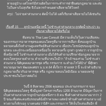
หายอยู่บ้าง แต่โจทก์มีส่วนผิดในการกระทำการฝ่าฝืนต่อกฎหมาย และส่อ
ไปในทางไม่สุจริต จึงไม่ควรกำหนดค่าเสียหายให้โจทก์
สรุป : ไม่จ่ายค่าส่วนกลาง ตัดน้ำไม่ได้ แต่ก็เรียกค่าเสียหายไม่ได้เช่นกัน
เรื่องที่ 15
ลูกบ้านเหนียวหนี้ ไม่ชำระค่าส่วนกลาง ถูกตัดน้ำประปา จะ
เรียกค่าเสียหายได้หรือไม่
ทีมทนาย Thai Law Consult มีความเห็นใจในความเสียสละ
ของกรรมการอาคารชุดของคอนโดหรูที่มาจากการเลือก ตั้งของลูกบ้าน
หลายคนตั้งใจทำงานดูแลทรัพย์สินส่วนกลาง เพื่อประโยชน์สุขของลูกบ้าน
ทุกคน และมักจะเหนื่อยอกเหนื่อยใจ หลายๆครั้ง ถูกด่า ถูกต่อว่า จากลูกบ้าน
ที่เหนียวหนี้ ไม่ชำระค่าส่วนกลาง เมื่อได้รับคำถามปรึกษาข้อกฎหมายจาก
คอนโดหรูหลายคำถาม คำถามที่น่าสนใจมีว่า "ถ้าเจ้าของร่วม ไม่ชำระค่า
ส่วนกลาง นิติบุคคลอาคารชุด หรือ กรรมการ จะทำอะไรได้บ้าง" พี่ตุ๊กตา
ทนายณุมาพร พัฒนพงศธร น.บ.ท.64 ตั้งใจว่า ช่วงเฟส 3 นี้ จะนำคำอธิบาย
กฎหมายเกี่ยวกับอาคารชุด หรือ กฎหมายคอนโดมิเนียม มาเผยแพร่สู่
ประชาชนในโอกาสต่อไป
วันนี้ 8 สิงหาคม 2556 คุณหมอ ประธานกรรมการ ของ
นิติบุคคลคอนโดหรู ซึ่งมีมูลค่าโครงการเกือบ 1200 ล้านบาท มีปัญหาในการ
เก็บค่าส่วนกลางจากลูกบ้านกลุ่มหนึ่งราว 8 คน ซึ่งค้างค่าส่วนกลางมากว่า 2
ปี ขณะที่แต่ละคนขับรถยนต์นั่งมีราคาแพง แต่หน้าด้านค้างค่าส่วนกลาง แม้
ทวงถามก็เพิกเฉย บางคนต่อว่านิติฯ และกรรมการ ให้เจ็บใจเล่นเสียอีก พี่