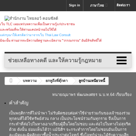
Sign in
ติดต่อเรา
ภาษาไทย
เว็บ TLC เผยแพร่บทความเพื่อเป็นความรู้แก่ประชาชน
และพร้อมที่จะให้ท่านแคปหน้าจอไปใช้ได้
แต่กรุณาให้เครดิตว่ามาจากเว็บ Thai Law Consult
มิฉะนั้น ท่านอาจจะมีความผิดฐานละเมิดงาน "วรรณกรรม" อันมีลิขสิทธิ์ได้
ช่วยเหลือทางคดี และให้ความรู้กฎหมาย
บทความ
ยกหูถึงพี่ตุ๊กตา
ลูกบ้านเหนียวหนี้
ทนายณุมาพร พัฒนพงศธร
น.บ.ท.64 เรียบเรียง
คำสำคัญ
เป็นพฤติการที่ไม่นำพา ไม่รับผิดชอบต่อค่าใช้จ่ายร่วมกันของเจ้าของร่วม
ทุกคนที่ได้ใช้ทรัพย์ส่วน กลาง เป็นประโยชน์ร่วมกันทุกราย จึงเป็นการ
กระทำที่ส่อไปในทางเอาเปรียบผู้อื่นโดยไม่ชอบ และส่อไปในทางไม่สุจริต
ด้วย ดังนั้น ย่อมเห็นได้ว่า แม้นิติฯ จะกระทำการโดยไม่ชอบอันเป็นการ
ละเมิดและผิดสัญญาซื้อน้ำประปาต่อโจทก์ ซึ่งโจทก์น่าจะได้รับความเสีย