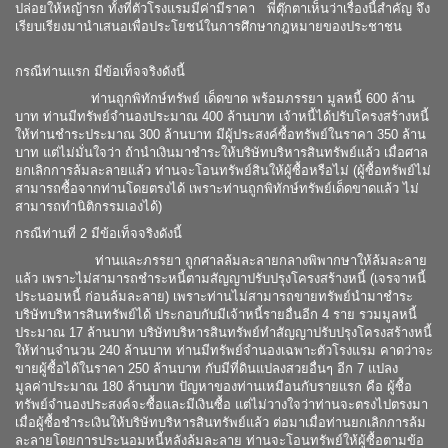
ปล่อยให้หญ้ารก ทั้งที่ตัวโรงแรมมีค่ามีราคา พี่ตุ๊กตาเห็นว่าเรื่องนี้สำคัญ จึง
เรียบเรียงมานำเสนอเพื่อประโยชน์ในการศึกษากฎหมายของประชาชน
กรณีท่านแรก มีข้อเท็จจริงดังนี้
ท่านถูกพิทักษ์ทรัพย์ เด็ดขาด พร้อมภรรยา มูลหนี้ 600 ล้าน
บาท ท่านมีทรัพย์จำนองประมาณ 400 ล้านบาท เจ้าหนี้ได้ปรับโครงสร้างหนี้
ให้ท่านชำระประมาณ 300 ล้านบาท มีผู้ประสงค์ซื้อทรัพย์ในราคา 350 ล้าน
บาท แต่ไม่มั่นใจว่า ถ้านำเงินมาชำระให้บริษัทบริหารสินทรัพย์แล้ว เมื่อศาล
ยกเลิกการล้มละลายแล้ว ท่านจะโอนทรัพย์สินให้ผู้ซื้อหรือไม่ (ผู้ซื้อทรัพย์ไม่
สามารถซื้อจากท่านโดยตรงได้ เพราะท่านถูกพิทักษ์ทรัพย์เด็ดขาดแล้ว ไม่
สามารถทำนิติกรรมเองได้)
กรณีท่านที่ 2 มีข้อเท็จจริงดังนี้
ท่านและภรรยา ถูกศาลล้มละลายกลางพิพากษาให้ล้มละลาย
แล้ว เพราะไม่สามารถชำระหนี้ตามสัญญาปรับปรุงโครงสร้างหนี้ (เจรจาหนี้
ประนอมหนี้ ก่อนล้มละลาย) เพราะท่านไม่สามารถขายทรัพย์นำมาชำระ
บริษัทบริหารสินทรัพย์ได้ ประกอบกับมีเจ้าหนี้รายอื่นอีก 4 ราย รวมมูลหนี้
ประมาณ 17 ล้านบาท บริษัทบริหารสินทรัพย์ทำสัญญาปรับปรุงโครงสร้างหนี้
ให้ท่านจำนวน 240 ล้านบาท ท่านมีทรัพย์จำนองเฉพาะตัวโรงแรม คาดว่าจะ
ขายผู้ซื้อได้ในราคา 250 ล้านบาท กับมีที่ดินแปลงสวยอื่นๆ อีก 7 แปลง
มูลค่าประมาณ 180 ล้านบาท ปัญหาของท่านเหมือนกับรายแรก คือ ผู้ซื้อ
ทรัพย์จำนองประสงค์จะซื้อและมีเงินซื้อ แต่ไม่วางใจว่าท่านจะตรงไปตรงมา
เมื่อผู้ซื้อชำระเงินให้บริษัทบริหารสินทรัพย์แล้ว ต่อมาเมื่อท่านยกเลิกการล้ม
ละลายโดยการประนอมหนี้หลังล้มละลาย ท่านจะโอนทรัพย์ให้ผู้ซื้อตามข้อ