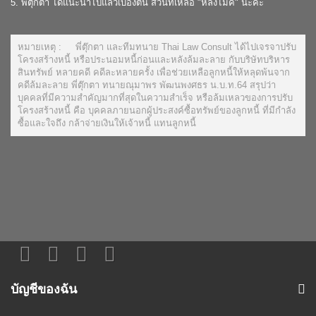
5. พี่ตุ๊กตา ได้แนะนำไปแล้วเบื้องต้น ส่วนที่เหลือ "หลังไมค์" นะคะ
หมายเหตุ : พี่ตุ๊กตา และทีมทนาย Thai Law Consult ได้ไปเจรจาปรับ
โครงสร้างหนี้ หรือประนอมหนี้ก่อนและหลังล้มละลาย กับบริษัทบริหาร
สินทรัพย์ หลายคดี คดีละหลายครั้ง เพื่อช่วยเหลือลูกหนี้ให้หลุดพ้นจาก
คดีล้มละลาย พี่ตุ๊กตา ทนายณุมาพร พัฒนพงศธร น.บ.ท.64 สรุปว่า
บุคคลที่มีความสำคัญมากที่สุดในความสำเร็จ หรือล้มเหลวของการปรับ
โครงสร้างหนี้ คือ บุคคลภายนอกผู้ประสงค์ซื้อทรัพย์ของลูกหนี้ ที่มีกำลัง
ซื้อและใจถึง กล้าจ่ายเงินให้เจ้าหนี้ แทนลูกหนี้
บัญชีของฉัน