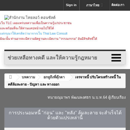
Sign in
ติดต่อเรา
ภาษาไทย
เว็บ TLC เผยแพร่บทความเพื่อเป็นความรู้แก่ประชาชน
และพร้อมที่จะให้ท่านแคปหน้าจอไปใช้ได้
แต่กรุณาให้เครดิตว่ามาจากเว็บ Thai Law Consult
มิฉะนั้น ท่านอาจจะมีความผิดฐานละเมิดงาน "วรรณกรรม" อันมีลิขสิทธิ์ได้
ช่วยเหลือทางคดี และให้ความรู้กฎหมาย
บทความ
ยกหูถึงพี่ตุ๊กตา
เจรจาหนี้ ปรับโครงสร้างหนี้ ใน
คดีล้มละลาย - ปัญหา และ ทางออก
ทนายณุมาพร พัฒนพงศธร น.บ.ท.64 ผู้เรียบเรียง
การประนอมหนี้ "ก่อน" และ "หลัง" ล้มละลาย จะสำเร็จได้
ด้วยตัวแปรเหล่านี้