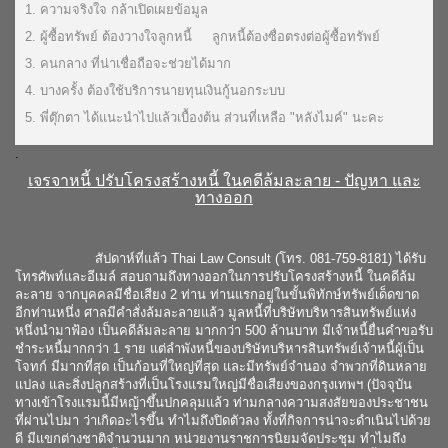
1. ความจริงใจ กล้าเปิดเผยข้อมูล
2. ผู้ซื้อทรัพย์ ต้องวางใจลูกหนี้ ลูกหนี้ต้องซื่อตรงต่อผู้ซื้อทรัพย์
3. คนกลาง ที่น่าเชื่อถือจะช่วยได้มาก
4. บางครั้ง ต้องใช้บริการนายทุนเงินกู้นอกระบบ
5. พี่ตุ๊กตา ได้แนะนำไปแล้วเบื้องต้น ส่วนที่เหลือ "หลังไมค์" นะคะ
.
เจรจาหนี้ ปรับโครงสร้างหนี้ ในคดีล้มละลาย - ปัญหา และ
ทางออก
.
สัปดาห์ที่แล้ว
Thai Law Consult
(โทร. 081-759-8181) ได้รับ
โทรศัพท์และอีเมล์ สอบถามถึงทางออกในการปรับโครงสร้างหนี้ ในคดีล้ม
ละลาย จากบุคคลมีชื่อเสียง 2 ท่าน ท่านแรกอยู่ในขั้นพิทักษ์ทรัพย์เด็ดขาด
อีกท่านหนึ่ง ศาลมีคำสั่งล้มละลายแล้ว มูลหนี้ที่บริษัทบริหารสินทรัพย์แห่ง
หนึ่งนำมาฟ้อง เป็นคดีล้มละลาย มากกว่า 500 ล้านบาท มีเจ้าหนี้ยื่นคำขอรับ
ชำระหนี้มากกว่า 1 ราย แต่ลำพังหนี้ของบริษัทบริหารสินทรัพย์เจ้าหนี้ผู้เป็น
โจทก์ มีมากที่สุด เป็นก้อนที่ใหญ่ที่สุด และมีทรัพย์จำนอง จำพวกที่ดินหลาย
แปลง และสิ่งปลูกสร้างที่เป็นโรงแรมใหญ่มีชื่อเสียงของกรุงเทพฯ (ปัจจุบัน
ทางเข้าโรงแรมนี้มีหญ้าขึ้นปกคลุมแล้ว ท่ามกลางความสงสัยของประชาชน
ที่ผ่านไปมา ว่าเกิดอะไรขึ้น ทำไมถึงปิดตัวลง ทั้งที่กิจการน่าจะดำเนินไปด้วย
ดี มีแขกต่างชาติจำนวนมาก หน่วยงานราชการนิยมจัดประชุม ทำไมถึง