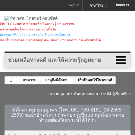
Sign in
ติดต่อเรา
ภาษาไทย
เว็บ TLC เผยแพร่บทความเพื่อเป็นความรู้แก่ประชาชน
และพร้อมที่จะให้ท่านแคปหน้าจอไปใช้ได้
แต่กรุณาให้เครดิตว่ามาจากเว็บ Thai Law Consult
มิฉะนั้น ท่านอาจจะมีความผิดฐานละเมิดงาน "วรรณกรรม" อันมีลิขสิทธิ์ได้
ช่วยเหลือทางคดี และให้ความรู้กฎหมาย
บทความ
ยกหูถึงพี่ตุ๊กตา
เก็บปืนพกไว้ในรถยนต์
ทนายณุมาพร พัฒนพงศธร น.บ.ท.64 ผู้เรียบเรียง
พี่ตุ๊กตา ทนายณุมาพร (โทร. 081-759-8181, 08-2595-
2595) ขอย้ำอีกครั้งว่า ถ้าพกอาวุธปืนแล้วถูกฟ้อง ทนาย
จำเลยต้องวิเคราะห์ให้ได้ว่า