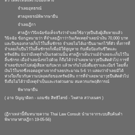
ทวิ ให้ลงโทษและริบของกลาง
จำเลยอุทธรณ์
ศาลอุทธรณ์พิพากษายืน
จำเลยฎีกา
ศาลฎีกาวินิจฉัยข้อเท็จจริงว่าจำเลยใช้อาวุธปืนยิงผู้เสียหายแล้ว
วินิจฉัย ข้อกฎหมายว่า ที่จำเลยฎีกาว่าวันเกิดเหตุจำเลยนำเงิน 70,000 บาท
และปืนของกลางเก็บไว้ในลิ้นชักรถ จำเลยไม่ได้เอาปืนมาพกไว้ที่ตัว ทั้งการที่
จำเลยเก็บปืนไว้ในลิ้นชักรถก็เพื่อมิให้สูญหาย กับเพื่อป้องกันชีวิตและ
ทรัพย์สิน นับว่ามีเหตุจำเป็นเร่งด่วนนั้น ศาลฎีกาเห็นว่าแม้จำเลยจะเก็บไว้ใน
ลิ้นชักรถ เมื่อจำเลยนั่งรถไปด้วย ก็ถือได้ว่าจำเลยพาอาวุธปืนติดตัวไป การที่
จำเลยขับรถไปส่งผู้เสียหายกับพวก แล้วพากันไปนั่งดื่มสุราและเบียร์ โดยทิ้ง
เงินไว้ในรถซึ่งจอดอยู่ห่างจากจำเลยประมาณ 5-6 วา แสดงว่าจำเลยมิได้
ห่วงใยเกี่ยวกับความปลอดภัยของทรัพย์สิน การที่จำเลยพาอาวุธปืนติดตัวไป
จึงถือไม่ได้ว่ามีเหตุจำเป็นและเร่งด่วนตาม สมควรแก่พฤติการณ์
พิพากษายืน
( อาจ ปัญญาดิลก - แถมชัย สิทธิไตรย์ - ไพศาล สว่างเนตร )
(ฎีกาเหล่านี้ทีมทนายความ Thai Law Consult นำมาจากระบบสืบค้นคำ
พิพากษาศาลฎีกา 19-05-56)