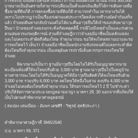
การที่จะนำเงินสดไปหรือหากเห็นว่าการนำเงินสดไปจำนวนมากถึง 300,000
บาทอาจเป็นอันตรายก็สามารถเปลี่ยนเป็นตั๋วแลกเงินเสียก็ได้การเดินทางเพื่อ
ซื้อขายที่ดินก็ดี การตกลงซื้อขายที่ดินก็ดี สามารถทำในเวลากลางวันได้
เพราะไม่ปรากฏว่าเป็นเรื่องเร่งด่วนแต่ประการใดหลังจากที่วางมัดจำกันเสร็จ
แล้ว จำเลยเดินทางกลับบ้านแต่ไม่ได้แวะคืนอาวุธปืนให้เจ้าของกลับพาอาวุธ
ปืนมา บ้านของจำเลยจนกระทั่งเกิดเหตุคดีนี้ กรณีไม่มีเหตุจำเป็นและเร่งด่วน
ตามสมควรแก่พฤติการณ์ ส่วนที่จำเลยฎีกาว่าจำเลยมีอาชีพเป็นหลักแหล่ง
และไม่เคยกระทำผิดถึงต้องโทษ จำคุกมาก่อน ขอให้ลงโทษสถานเบาและรอ
การลงโทษไว้ เห็นว่า จำเลยมีอาชีพเป็นพนักงานขับรถยนต์ไม่เคยกระทำผิด
ต้องโทษถึงจำคุกมาก่อน เป็นเหตุอันควรปรานีเห็นควรรอการลงโทษให้
จำเลย
พิพากษาแก้เป็นว่า ฐานมีอาวุธปืนโดยไม่ได้รับใบอนุญาตจากนาย
ทะเบียนท้องที่ให้ลงโทษปรับด้วย 3,000 บาท ฐานพาอาวุธปืนไปในหมู่บ้าน
ทางสาธารณะโดยไม่ได้รับใบอนุญาตให้มีอาวุธปืนติดตัวให้ลงโทษปรับด้วย
3,000 บาท รวมปรับ 6,000 บาท ลดโทษให้หนึ่งในสาม คงปรับ 4,000 บาท
จำเลยไม่เคยต้องโทษถึงจำคุกมาก่อน ให้รอการลงโทษไว้ 2 ปี ไม่ชำระค่า
ปรับให้จัดการตามประมวลกฎหมายอาญา มาตรา 29, 30 นอกจากที่แก้คงให้
เป็นไปตามคำพิพากษาศาลอุทธรณ์
( สมปอง เสนเนียม - อัมพร เดชศิริ - วิฑูรย์ สุทธิประภา )
คำพิพากษาศาลฎีกาที่ 3945/2540
ป.อ. มาตรา 59, 371