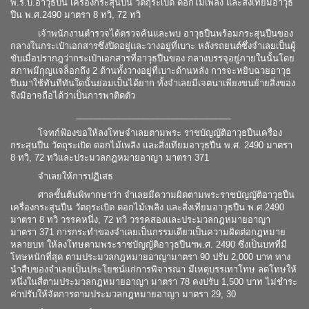
พ.ร.บ.อาวุธปืน เครื่องกระสุนปืน วัตถุระเบิด ดอกไม้เพลิง และสิ่งเทียมอาวุธ
ปืน พ.ศ.2490 มาตรา 8 ทวิ, 72 ทวิ
เจ้าพนักงานตำรวจได้ตรวจค้นและพบ อาวุธปืนพร้อมกระสุนปืนของ
กลางในกระเป๋าเอกสารซึ่งปิดอยู่และวางอยู่ที่เบาะ หลังรถยนต์ซึ่งจำเลยเป็นผู้
ขับเมื่อปรากฎว่ากระเป๋าเอกสารที่อาวุธปืนของ กลางบรรจุอยู่ภายในนั้นโดย
สภาพมีกุญแจล็อกถึง 2 ด้านทั้งวางอยู่ที่เบาะด้านหลัง การจะหยิบฉวยอาวุธ
ปืนมาใช้ทันทีทันใดนั้นย่อมเป็นได้ยาก ทั้งจำเลยมีเจตนาเพียงขนย้ายสิ่งของ
จึงมิอาจถือได้ว่าเป็นการพาติดตัว
________________________________
โจทก์ฟ้องขอให้ลงโทษจำเลยตามพระ ราชบัญญัติอาวุธปืนเครื่อง
กระสุนปืน วัตถุระเบิด ดอกไม้เพลิง และสิ่งเทียมอาวุธปืน พ.ศ. 2490 มาตรา
8 ทวิ, 72 ทวิและประมวลกฎหมายอาญา มาตรา 371
จำเลยให้การปฏิเสธ
ศาลชั้นต้นพิพากษาว่า จำเลยมีความผิดตามพระราชบัญญัติอาวุธปืน
เครื่องกระสุนปืน วัตถุระเบิด ดอกไม้เพลิง และสิ่งเทียมอาวุธปืน พ.ศ.2490
มาตรา 8 ทวิ วรรคหนึ่ง, 72 ทวิ วรรคสองและประมวลกฎหมายอาญา
มาตรา 371 การกระทำของจำเลยเป็นกรรมเดียวเป็นความผิดต่อกฎหมาย
หลายบท ให้ลงโทษตามพระราชบัญญัติอาวุธปืนฯพ.ศ. 2490 ซึ่งเป็นบทที่มี
โทษหนักที่สุด ตามประมวลกฎหมายอาญามาตรา 90 ปรับ 2,000 บาท ทาง
นำสืบของจำเลยเป็นประโยชน์แก่การพิจารณา มีเหตุบรรเทาโทษ ลดโทษให้
หนึ่งในสี่ตามประมวลกฎหมายอาญา มาตรา 78 คงปรับ 1,500 บาท ไม่ชำระ
ค่าปรับให้จัดการตามประมวลกฎหมายอาญา มาตรา 29, 30