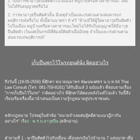
1. เป็นการพาอาวุธปืนติดตัวไปในเมือง หมู่บ้านหรือทางสาธารณะ โดย
ไม่ได้รับอนุญาตหรือไม่
2. การพาอาวุธปืนติดตัวนั้น มีเหตุจำเป็นและเร่งด่วนตามสมควรแก่
พฤติการณ์หรือไม่ ทั้งนี้ตามมาตรา 8 ทวิ "ห้ามมิให้ผู้ใดพาอาวุธปืนติดตัว
ไปในเมือง หมู่บ้านหรือทางสาธารณะโดยไม่ได้รับใบอนุญาตให้มีอาวุธ
ปืนติดตัว เว้นแต่เป็นกรณีที่ต้องมีติดตัวเมื่อมีเหตุ จำเป็นและเร่งด่วนตาม
สมควรแก่พฤติการณ์"
.
เก็บปืนพกไว้ในรถยนต์นั่ง ผิดอย่างไร
.
ถึงวันนี้ (19-05-2556) พี่ตุ๊กตา ทนายณุมาพร พัฒนพงศธร น.บ.ท.64
Thai
Law Consult
(โทร. 081-759-8181) ได้รับอีเมล์ 3 ฉบับแล้ว ที่สอบถามเรื่อง
"การเก็บปืนไว้ในรถ" ว่าผิดอย่างไร พี่ตุ๊กตาได้ตอบหลังไมค์ไปแล้ว วันนี้จึง
เรียบเรียงเรื่องนี้มานำเสนอเป็นความรู้กฎหมายสู่ประชาชนค่ะ
หลักกฎหมาย โปรดดูในหัวข้อ "
ทนายจำเลยต่อสู้คดีตามแนวฎีกากัน
อย่างไร
"
เรื่อง : พ.ร.บ.อาวุธปืน
(คลิกอ่าน)
คำถามที่ 1 - พาปืนติดตัวไปกับเพื่อน เพื่อนพกเงินไปจำนวน 7 แสนบาท เพื่อ