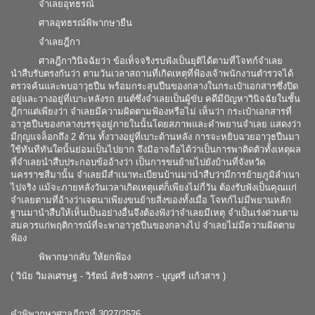
จำเลยอุทธรณ์
ศาลอุทธรณ์พิพากษายืน
จำเลยฎีกา
ศาลฎีกาวินิจฉัยว่า ข้อเท็จจริงรบฟังเป็นยุติได้ตามที่โจทก์จำเลย
นำสืบรับตรงกันว่า ตามวันเวลาสถานที่เกิดเหตุที่ฟ้องเจ้าพนักงานตำรวจได้
ตรวจค้นและพบอาวุธปืน พร้อมกระสุนปืนของกลางในกระเป๋าเอกสารซึ่งปิด
อยู่และวางอยู่ที่เบาะหลังรถ ยนต์ซึ่งจำเลยเป็นผู้ขับ คดีมีปัญหาวินิจฉัยในชั้น
ฎีกาแต่เพียงว่า จำเลยมีความผิดตามฟ้องหรือไม่ เห็นว่า กระเป๋าเอกสารที่
อาวุธปืนของกลางบรรจุอยู่ภายในนั้นโดยสภาพและคำพยานจำเลย แสดงว่า
มีกุญแจล็อกถึง 2 ด้าน ทั้งวางอยู่ที่เบาะด้านหลัง การจะหยิบฉวยอาวุธปืนมา
ใช้ทันทีทันใดนั้นย่อมเป็นไปยาก จึงมิอาจถือได้ว่าเป็นการพาติดตัวทั้งเหตุผล
ที่จำเลยนำสืบประกอบข้ออ้างว่า เป็นการขนย้ายไปยังบ้านที่จังหวัด
นครราชสีมานั้น จำเลยมีสำเนาทะเบียนบ้านมานำสืบว่ามีการย้ายภูมิลำเนา
ไปจริง แม้จะภายหลังวันเวลาเกิดเหตุแต่ก็เพียงไม่กี่วัน ต้องรับฟังเป็นคุณแก่
จำเลยตามที่อ้างว่าเจตนาเพียงขนย้ายสิ่งของทั้งเมื่อ โจทก์ไม่มีพยานหลัก
ฐานมานำสืบให้เห็นเป็นอย่างอื่นจึงต้องฟังว่าจำเลยมีเหตุ จำเป็นเร่งด่วนตาม
สมควรแก่พฤติการณ์ที่จะพาอาวุธปืนของกลางไป จำเลยไม่มีความผิดตาม
ฟ้อง
พิพากษากลับ ให้ยกฟ้อง
( วินัย วิมลเศรษฐ - วิรัตน์ ลัทธิวงศกร - บุญศรี แก้วสาร )
คำพิพากษาศาลฎีกาที่ 3027/2526