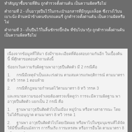
ทำสัญญาซื้อขายที่ดิน ถูกตำรวจตั้งด่านค้น เป็นความผิดหรือไม่
คำถามที่ 2 - เก็บอาวุธปืนไว้ในกระเป๋าเอกสารที่มีกุญแจล็อค ซึ่งวางไว้บน
เบาะนั่ง ด้านหน้าข้างคนขับรถแคมรี่ ถูกตำรวจตั้งด่านค้น เป็นความผิดหรือ
ไม่
คำถามที่ 3 - เก็บปืนไว้ในลิ้นชักรถปิ๊กอัพ ที่ขับไปนากุ้ง ถูกตำรวจตั้งด่านค้น
เป็นความผิดหรือไม่
เนื่องจากข้อมูลที่ให้มา ยังมีรายละเอียดที่ต้องสอบถามกันอีก ในเบื้องต้น
นี้ พี่ตุ๊กตาขอตอบคำถามดังนี้
ข้อยกเว้นความรับผิดฐานพาอาวุธปืนติดตัว มี 2 กรณีคือ
1. กรณีมีเหตุจำเป็นและเร่งด่วน ตามสมควรแก่พฤติการณ์ ตามมาตรา
8 ทวิ วรรค 1 ตอนท้าย
2. กรณีที่กฎหมายกำหนดไว้ตามมาตรา 8 ทวิ วรรค 3
และทนายความของจำเลยต้องตรวจเช็คดูว่า การจะมีความผิดฐาน พา
อาวุธปืนติดตัว แยกเป็น 2 กรณี คือ
1. ฐานพาอาวุธปืนติดตัวไปในเมือง หมู่บ้าน หรือทางสาธารณะ โดย
ไม่ได้รับอนุญาต ตามมาตรา 8 ทวิ วรรค 1
2. ฐานพา อาวุธปืนติดตัวไปโดยเปิดเผย หรือพาไปในชุมนุมชนที่ได้จัด
ให้มีขึ้นเพื่อนมัสการ การรื่นเริง การมหรสพ หรือการอื่นใด ตามมาตรา 8