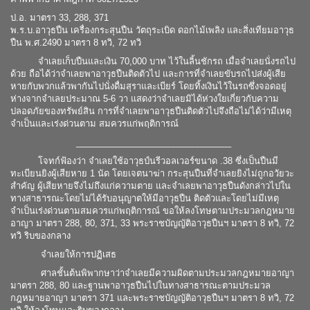
ป.อ. มาตรา 33, 288, 371
พ.ร.บ.อาวุธปืน เครื่องกระสุนปืน วัตถุระเบิด ดอกไม้เพลิง และสิ่งเทียมอาวุธ
ปืน พ.ศ.2490 มาตรา 8 ทวิ, 72 ทวิ
จำเลยเก็บปืนและเงิน 70,000 บาท ไว้ในลิ้นชักรถ เมื่อจำเลยนั่งรถไป
ด้วย ถือได้ว่าจำเลยพาอาวุธปืนติดตัวไป และการที่จำเลยขับรถไปส่งผู้เสีย
หายกับพวกแล้วพากันไปนั่งดื่มสุราและเบียร์ โดยทิ้งเงินไว้ในรถซึ่งจอดอยู่
ห่างจากจำเลยประมาณ 5-6 วา แสดงว่าจำเลยมิได้ห่วงใยเกี่ยวกับความ
ปลอดภัยของทรัพย์สิน การที่จำเลยพาอาวุธปืนติดตัวไปจึงถือไม่ได้ว่ามีเหตุ
จำเป็นและเร่งด่วนตาม สมควรแก่พฤติการณ์
________________________________
โจทก์ฟ้องว่า จำเลยใช้อาวุธป์นรีวอลเวอร์ขนาด .38 ซึ่งเป็นปืนมี
ทะเบียนยิงผู้เสียหาย 1 นัด โดยเจตนาฆ่า กระสุนปืนที่จำเลยยิงไม่ถูกอวัยวะ
สำคัญ ผู้เสียหายจึงไม่ถึงแก่ความตาย และจำเลยพาอาวุธปืนดังกล่าวไปใน
ทางสาธารณะโดยไม่ได้รับอนุญาตให้มีอาวุธปืน ติดตัวและโดยไม่มีเหตุ
จำเป็นเร่งด่วนตามสมควรแก่พฤติการณ์ ขอให้ลงโทษตามประมวลกฎหมาย
อาญา มาตรา 288, 80, 371, 33 พระราชบัญญัติอาวุธปืนฯ มาตรา 8 ทวิ, 72
ทวิ ริบของกลาง
จำเลยให้การปฏิเสธ
ศาลชั้นต้นพิพากษาว่าจำเลยมีความผิดตามประมวลกฎหมายอาญา
มาตรา 288, 80 และฐานพาอาวุธปืนไปในทางสาธารณะตามประมวล
กฎหมายอาญา มาตรา 371 และพระราชบัญญัติอาวุธปืนฯ มาตรา 8 ทวิ, 72