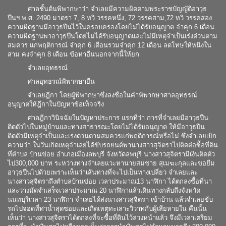
ศาลชั้นต้นพิพากษาว่า จำเลยมีความผิดตามพระราชบัญญัติอาวุธ
ปืนฯ พ.ศ. 2490 มาตรา 7, 8 ทวิ วรรคหนึ่ง, 72 วรรคสาม,72 ทวิ วรรคสอง
ความผิดฐานมีอาวุธปืนไว้ในครอบครองโดยไม่ได้รับอนุญาต จำคุก 6 เดือน
ความผิดฐานพาอาวุธปืนโดยไม่ได้รับอนุญาตและไม่มีเหตุจำเป็นเร่งด่วนตาม
สมควร แก่พฤติการณ์ จำคุก 6 เดือนรวมจำคุก 12 เดือน ลดโทษให้หนึ่งใน
สาม คงจำคุก 8 เดือน ข้อหาอื่นนอกจากนี้ให้ยก
จำเลยอุทธรณ์
ศาลอุทธรณ์พิพากษายืน
จำเลยฎีกา โดยผู้พิพากษาซึ่งลงชื่อในคำพิพากษาศาลอุทธรณ์
อนุญาตให้ฎีกาในปัญหาข้อเท็จจริง
ศาลฎีกาวินิจฉัยในปัญหาประการ แรกที่ว่า การที่จำเลยมีอาวุธปืน
ติดตัวไปในหมู่บ้านและทางสาธารณะโดยไม่ได้รับอนุญาต ให้มีอาวุธปืน
ติดตัวมีเหตุจำเป็นและเร่งด่วนตามสมควรแก่พฤติการณ์หรือไม่ ซึ่งจำเลยเบิก
ความว่า ในวันเกิดเหตุจำเลยได้ขับรถยนต์พานางสาวสุจิตราไปติดต่อซื้อที่ดิน
ที่ตำบล บ้านข่อย อำเภอเมืองลพบุรี จังหวัดลพบุรี นางสาวสุจิตรามีเงินติดตัว
ไป300,000 บาท ระหว่างทางจำเลยแวะหานายสมชาย สุเมฆะกุลและขอยืม
อาวุธปืนไปด้วยเพราะเห็นว่าเส้นทางที่จะไปเป็นทางเปลี่ยว จำเลยและ
นางสาวสุจิตราถึงตำบลบ้านข่อย เวลาประมาณ13 นาฬิกา ได้ตกลงซื้อที่นา
และวางมัดจำเสร็จเวลาประมาณ 20 นาฬิกาแล้วเดินทางกลับถึงจังหวัด
นนทบุรีเวลา 23 นาฬิกา จำเลยได้ส่งนางสาวสุจิตรา เข้าบ้าน แล้วจำเลยขับ
รถไปจอดที่ท่าน้ำสุดซอยและเกิดเหตุทะเลาะวิวาทกับผู้เสียหายใน คืนนั้น
เห็นว่า นางสาวสุจิตราได้ตกลงที่จะซื้อที่ดินไว้ล่วงหน้าแล้ว จึงมีเวลาเตรียม