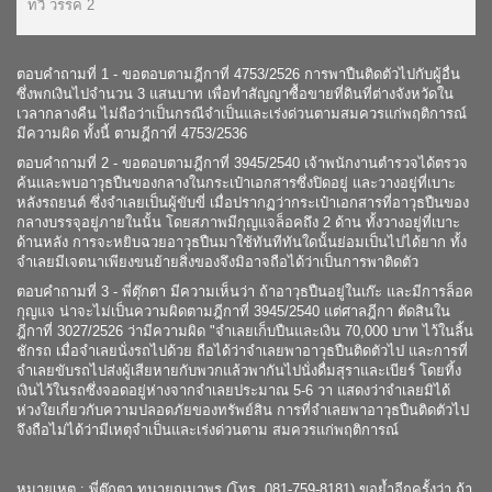
ทวิ วรรค 2
.
ตอบคำถามที่ 1 - ขอตอบตามฎีกาที่ 4753/2526 การพาปืนติดตัวไปกับผู้อื่น
ซึ่งพกเงินไปจำนวน 3 แสนบาท เพื่อทำสัญญาซื้อขายที่ดินที่ต่างจังหวัดใน
เวลากลางคืน ไม่ถือว่าเป็นกรณีจำเป็นและเร่งด่วนตามสมควรแก่พฤติการณ์
มีความผิด ทั้งนี้ ตามฎีกาที่ 4753/2536
ตอบคำถามที่ 2 - ขอตอบตามฎีกาที่ 3945/2540 เจ้าพนักงานตำรวจได้ตรวจ
ค้นและพบอาวุธปืนของกลางในกระเป๋าเอกสารซึ่งปิดอยู่ และวางอยู่ที่เบาะ
หลังรถยนต์ ซึ่งจำเลยเป็นผู้ขับขี่ เมื่อปรากฏว่ากระเป๋าเอกสารที่อาวุธปืนของ
กลางบรรจุอยู่ภายในนั้น โดยสภาพมีกุญแจล็อคถึง 2 ด้าน ทั้งวางอยู่ที่เบาะ
ด้านหลัง การจะหยิบฉวยอาวุธปืนมาใช้ทันทีทันใดนั้นย่อมเป็นไปได้ยาก ทั้ง
จำเลยมีเจตนาเพียงขนย้ายสิ่งของจึงมิอาจถือได้ว่าเป็นการพาติดตัว
ตอบคำถามที่ 3 - พี่ตุ๊กตา มีความเห็นว่า ถ้าอาวุธปืนอยู่ในเก๊ะ และมีการล็อค
กุญแจ น่าจะไม่เป็นความผิดตามฎีกาที่ 3945/2540 แต่ศาลฎีกา ตัดสินใน
ฎีกาที่ 3027/2526 ว่ามีความผิด "จำเลยเก็บปืนและเงิน 70,000 บาท ไว้ในลิ้น
ชักรถ เมื่อจำเลยนั่งรถไปด้วย ถือได้ว่าจำเลยพาอาวุธปืนติดตัวไป และการที่
จำเลยขับรถไปส่งผู้เสียหายกับพวกแล้วพากันไปนั่งดื่มสุราและเบียร์ โดยทิ้ง
เงินไว้ในรถซึ่งจอดอยู่ห่างจากจำเลยประมาณ 5-6 วา แสดงว่าจำเลยมิได้
ห่วงใยเกี่ยวกับความปลอดภัยของทรัพย์สิน การที่จำเลยพาอาวุธปืนติดตัวไป
จึงถือไม่ได้ว่ามีเหตุจำเป็นและเร่งด่วนตาม สมควรแก่พฤติการณ์
.
หมายเหตุ : พี่ตุ๊กตา ทนายณุมาพร (โทร. 081-759-8181) ขอย้ำอีกครั้งว่า ถ้า