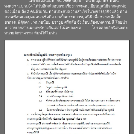
เฉพาะเดือนเมษายน 2556 พี่ตุ๊กตา ทนายณุมาพร พัฒน
พงศธร น.บ.ท.64 ได้รับอีเมล์สอบถามเรื่องการจดทะเบียนมูลนิธิจากคุณพ่อ
ของเพื่อน ถึง 2 คนด้วยกัน ท่านประสบความสำเร็จในวงการธุรกิจแล้ว ท่าน
ชวนเพื่อนและบุคคลน่าเชื่อถือ มาเป็นกรรมการมูลนิธิ เพื่อช่วยเหลือเด็ก
ยากจน พี่ตุ๊กตา , ทนายน้อย ปราธูป ศรีกลับ จึงเรียบเรียงบทความนี้ โดยนำ
มาจากเอกสารเผยแพร่ทางอินเตอร์เน็ตของเขต........ โปรดคอยอีกนิดนะคะ
ทนายติดว่าความ พิมพ์ให้ไม่ทัน