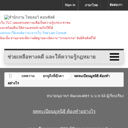
Sign in
ติดต่อเรา
ภาษาไทย
เว็บ TLC เผยแพร่บทความเพื่อเป็นความรู้แก่ประชาชน
และพร้อมที่จะให้ท่านแคปหน้าจอไปใช้ได้
แต่กรุณาให้เครดิตว่ามาจากเว็บ Thai Law Consult
มิฉะนั้น ท่านอาจจะมีความผิดฐานละเมิดงาน "วรรณกรรม" อันมีลิขสิทธิ์ได้
ช่วยเหลือทางคดี และให้ความรู้กฎหมาย
บทความ
ยกหูถึงพี่ตุ๊กตา
จดทะเบียนมูลนิธิ ต้องทำ
อย่างไร
ทนายณุมาพร พัฒนพงศธร
น.บ.ท.64 ผู้เรียบเรียง
.
จดทะเบียนมูลนิธิ ต้องทำอย่างไร
.