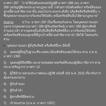
มาตรา 287 "ภายใต้บังคับแห่งบทบัญญัติ มาตรา 288 และ มาตรา
289 บทบัญญัติแห่งประมวลกฎหมายนี้ ว่าด้วยการบังคับคดีแก่ ทรัพย์สินของ
ลูกหนี้ตามคำพิพากษานั้น ย่อมไม่กระทบกระทั่งถึง บุริมสิทธิหรือสิทธิอื่น ๆ
ซึ่งบุคคลภายนอกอาจร้องขอให้บังคับ เหนือทรัพย์สินนั้นได้ตามกฎหมาย"
ทบทวน
ป.วิ.พ. มาตรา 287 เป็นเรื่องขอกันส่วน โดยบุคคลภายนอก
นอกจากบุคคลตามมาตรา 288 (ผู้ร้องขัดทรัพย์) มาตรา 289 (ผู้ทรงสิทธิ
จำนอง) แล้ว หากบุคคลนั้นมีบุริมสิทธิ์หรือสิทธิอื่นๆ อาจร้องขอให้บังคับ
เหนือทรัพย์สินของลูกหนี้ที่ถูกเจ้าหนี้ตามคำพิพากษานำ ยึดได้ โดยขอกัน
ส่วน
บุคคลภายนอก ผู้มีบุริมสิทธิ หรือสิทธิอื่นๆ มีดังนี้
1). บุคคลผู้ที่อยู่ในฐานะที่จะจดทะเบียนสิทธิของตนได้ก่อน ตาม ป.พ.พ.
มาตรา 1300
2). บุคคลผู้มีสิทธิยึด และขายทอดตลาดทรัพย์สินของผู้เสียภาษีอากร ตาม
ประมวลรัษฎากร มาตรา 12
3). ผู้ใช้อำนาจตามประกาศคณะปฏิวัติ ฉบับที่ 103 พ.ศ. 2515 เกี่ยวกับการ
คุ้มครองแรงงาน
4). ผู้รับจำนอง
5). ผู้รับจำนำ
6). ผู้ทรงสิทธิยึดหน่วง
7). เจ้าของร่วม (ป.พ.พ. มาตรา 1357)