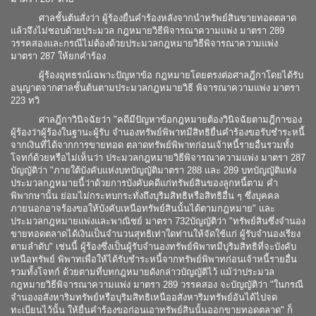
ศาลชั้นต้นสั่งว่า ผู้ร้องยื่นคำร้องหลังจากนำทรัพย์สินขายทอดตลาด
แล้วจึงไม่ชอบด้วยประมวล กฎหมายวิธีพิจารณาความแพ่ง มาตรา 289
วรรคสองและกรณีไม่ต้องด้วยประมวลกฎหมายวิธีพิจารณาความแพ่ง
มาตรา 287 ให้ยกคำร้อง
ผู้ร้องอุทธรณ์เฉพาะปัญหาข้อ กฎหมายโดยตรงต่อศาลฎีกาโดยได้รับ
อนุญาตจากศาลชั้นต้นตามประมวลกฎหมายวิธี พิจารณาความแพ่ง มาตรา
223 ทวิ
ศาลฎีกาวินิจฉัยว่า "คดีมีปัญหาข้อกฎหมายต้องวินิจฉัยตามฎีกาของ
ผู้ร้องว่าผู้ร้องในฐานะผู้รับ จำนองทรัพย์พิพาทมีสิทธิยื่นคำร้องขอรับชำระหนี้
จากเงินที่ได้จากการขายทอด ตลาดทรัพย์พิพาทก่อนเจ้าหนี้รายอื่นรวมทั้ง
โจทก์ด้วยหรือไม่เห็นว่า ประมวลกฎหมายวิธีพิจารณาความแพ่ง มาตรา 287
บัญญัติว่า "ภายใต้บังคับแห่งบทบัญญัติมาตรา 288 และ 289 บทบัญญัติแห่ง
ประมวลกฎหมายนี้ว่าด้วยการบังคับคดีแก่ทรัพย์สินของลูกหนี้ตาม คำ
พิพากษานั้น ย่อมไม่กระทบกระทั่งถึงบุริมสิทธิหรือสิทธิอื่น ๆ ซึ่งบุคคล
ภายนอกอาจร้องขอให้บังคับเหนือทรัพย์สินนั้นได้ตามกฎหมาย" และ
ประมวลกฎหมายแพ่งและพาณิชย์ มาตรา 732บัญญัติว่า "ทรัพย์สินซึ่งจำนอง
ขายทอดตลาดได้เงินเป็นจำนวนสุทธิเท่าใดท่านให้จัดใช้แก่ ผู้รับจำนองเรียง
ตามลำดับ" เช่นนี้ ผู้ร้องซึ่งเป็นผู้รับจำนองทรัพย์พิพาทมีบุริมสิทธิที่จะบังคับ
เหนือทรัพย์ พิพาทเพื่อให้ได้รับชำระหนี้จากทรัพย์พิพาทก่อนเจ้าหนี้รายอื่น
รวมทั้งโจทก์ ด้วยตามที่บทกฎหมายดังกล่าวบัญญัติไว้ แม้ว่าประมวล
กฎหมายวิธีพิจารณาความแพ่ง มาตรา 289 วรรคสอง จะบัญญัติว่า "ในกรณี
จำนองอสังหาริมทรัพย์หรือบุริมสิทธิเหนืออสังหาริมทรัพย์อันได้ไปจด
ทะเบียนไว้นั้น ให้ยื่นคำร้องขอก่อนเอาทรัพย์สินนั้นออกขายทอดตลาด" ก็