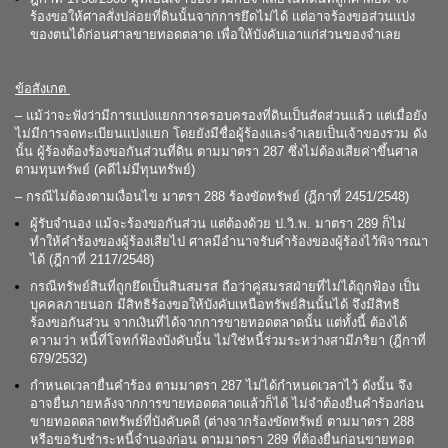
ร้องขอให้ศาลสั่งปล่อยที่ดินนั้นจากการยึดไม่ได้ แต่อาจร้องขอส่วนแบ่ง
ของตนได้ก่อนศาลขายทอดตลาด เพื่อให้บังคับเอาแก่ส่วนของจำเลย
ข้อสังเกต
– แม้ว่าจะฟังว่ามีการแบ่งแยกการครอบครองที่ดินเป็นสัดส่วนแล้ว แต่เมื่อยัง
ไม่มีการจดทะเบียนแบ่งแยก โดยยังมีชื่อผู้ร้องและจำเลยเป็นเจ้าของรวม ดัง
นั้น ผู้ร้องต้องร้องขอกันส่วนที่ดิน ตามมาตรา 287 ซึ่งไม่ต้องเสียค่าขึ้นศาล
ตามทุนทรัพย์ (คดีไม่มีทุนทรัพย์)
– กรณีไม่ต้องตามเงื่อนไข มาตรา 288 ร้องขัดทรัพย์ (ฎีกาที่ 2451/2548)
ผู้รับจำนอง แม้จะร้องขอกันส่วน แต่ต้องด้วย ป.วิ.พ. มาตรา 289 ก็ไม่
ทำให้คำร้องของผู้ร้องเสียไป ศาลมีอำนาจรับคำร้องของผู้ร้องไว้พิจารณา
ได้ (ฎีกาที่ 2117/2548)
กรณีทรัพย์สินที่ถูกยึดเป็นสินสมรส ถือว่าคู่สมรสฝ่ายที่ไม่ได้ถูกฟ้อง เป็น
บุคคลภายนอก มีสิทธิร้องขอให้บังคับเหนือทรัพย์สินนั้นได้ จึงมีสิทธิ
ร้องขอกันส่วน จากเงินที่ได้จากการขายทอดตลาดนั้น แต่ทั้งนี้ ต้องได้
ความว่า หนี้ที่โจทก์ฟ้องบังคับนั้น ไม่ใช่หนี้ร่วมระหว่างสามีภริยา (ฎีกาที่
679/2532)
กำหนดเวลายื่นคำร้อง ตามมาตรา 287 ไม่ได้กำหนดเวลาไว้ ดังนั้น จึง
อาจยื่นภายหลังจากการขายทอดตลาดแล้วก็ได้ ไม่จำต้องยื่นคำร้องก่อน
ขายทอดตลาดทรัพย์ที่บังคับคดี (ต่างจากร้องขัดทรัพย์ ตามมาตรา 288
หรือขอรับชำระหนี้จำนองก่อน ตามมาตรา 289 ที่ต้องยื่นก่อนขายทอด