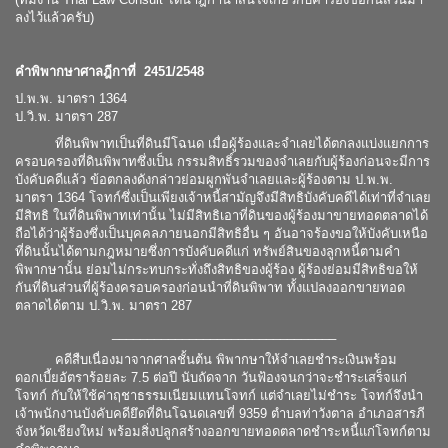
ลงไว้แล้วครับ)
คำพิพากษาศาลฎีกาที่ 2451/2548
ป.พ.พ. มาตรา 1364
ป.วิ.พ. มาตรา 287
ที่ดินพิพาทเป็นที่ดินมีโฉนด เมื่อผู้ร้องและจำเลยได้ตกลงแบ่งแยกการ
ครอบครองที่ดินพิพาทซึ่งเป็น กรรมสิทธิ์รวมของจำเลยกับผู้ร้องก่อนจะมีการ
บังคับคดีแล้ว ข้อตกลงดังกล่าวย่อมผูกพันจำเลยและผู้ร้องตาม ป.พ.พ.
มาตรา 1364 โจทก์ซึ่งเป็นเพียงเจ้าหนี้สามัญจึงมีสิทธิบังคับคดีได้เท่าที่จำเลย
มีสิทธิ ในที่ดินพิพาทเท่านั้น ไม่มีสิทธิเอาที่ดินของผู้ร้องมาขายทอดตลาดได้
ถือได้ว่าผู้ร้องซึ่งเป็นบุคคลภายนอกมีสิทธิอื่น ๆ อันอาจร้องขอให้บังคับเหนือ
ที่ดินนั้นได้ตามกฎหมายซึ่งการบังคับคดีแก่ ทรัพย์สินของลูกหนี้ตามคำ
พิพากษานั้น ย่อมไม่กระทบกระทั่งถึงสิทธิของผู้ร้อง ผู้ร้องย่อมมีสิทธิขอให้
กันที่ดินส่วนที่ผู้ร้องครอบครองก่อนนำที่ดินพิพาท ทั้งแปลงออกขายทอด
ตลาดได้ตาม ป.วิ.พ. มาตรา 287
________________________________
คดีสืบเนื่องมาจากศาลชั้นต้น พิพากษาให้จำเลยชำระเงินพร้อม
ดอกเบี้ยอัตราร้อยละ 7.5 ต่อปี นับถัดจาก วันฟ้องจนกว่าจะชำระเสร็จแก่
โจทก์ กับให้ใช้ค่าฤชาธรรมเนียมแทนโจทก์ แต่จำเลยไม่ชำระ โจทก์จึงนำ
เจ้าพนักงานบังคับคดียึดที่ดินโฉนดเลขที่ 9359 ตำบลท่าวังตาล อำเภอสารภี
จังหวัดเชียงใหม่ พร้อมสิ่งปลูกสร้างออกขายทอดตลาดชำระหนี้แก่โจทก์ตาม