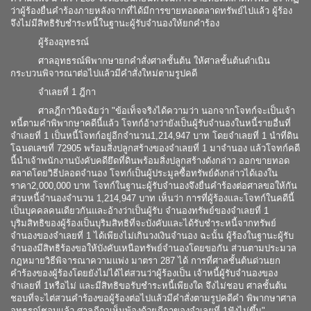
ว่าผู้ร้องยื่นคำร้องภายหลังจากที่ได้มีการขายทอดตลาดทรัพย์ไปแล้ว ผู้ร้อง
จึงไม่มีสิทธิรับชำระหนี้ในฐานะผู้รับจำนองให้ยกคำร้อง
ผู้ร้องอุทธรณ์
ศาลอุทธรณ์พิพากษายกคำสั่งศาลชั้นต้น ให้ศาลชั้นต้นดำเนิน
กระบวนพิจารณาต่อไปแล้วมีคำสั่งใหม่ตามรูปคดี
จำเลยที่ 1 ฎีกา
ศาลฎีกาวินิจฉัยว่า "ข้อเท็จจริงได้ความว่า นอกจากโจทก์จะเป็นเจ้า
หนี้ตามคำพิพากษาคดีนี้แล้ว โจทก์อ้างว่ายังเป็นผู้รับจำนองในหนี้รายอื่นที่
จำเลยที่ 1 เป็นหนี้โจทก์อยู่อีกจำนวน1,214,947 บาท โดยจำเลยที่ 1 นำที่ดิน
โฉนดเลขที่ 72905 พร้อมสิ่งปลูกสร้างของจำเลยที่ 1 มาจำนอง แล้วโจทก์คดี
นี้นำเจ้าพนักงานบังคับคดียึดที่ดินพร้อมสิ่งปลูกสร้างดังกล่าว ออกขายทอด
ตลาดโดยวิธีปลอดจำนอง โจทก์เป็นผู้ประมูลซื้อทรัพย์ดังกล่าวได้เองใน
ราคา2,000,000 บาท โจทก์ในฐานะผู้รับจำนองจึงยื่นคำร้องต่อศาลขอให้กัน
ส่วนหนี้จำนองจำนวน 1,214,947 บาท เห็นว่า การที่ผู้ร้องและโจทก์ในคดีนี้
เป็นบุคคลคนเดียวกันและอ้างว่าเป็นผู้รับ จำนองทรัพย์ของจำเลยที่ 1
บุริมสิทธิของผู้ร้องเป็นบุริมสิทธิที่จะบังคับและได้รับชำระหนี้จากทรัพย์
จำนองของจำเลยที่ 1 ได้เพียงไม่เกินวงเงินจำนอง ฉะนั้น ผู้ร้องในฐานะผู้รับ
จำนองมีสิทธิร้องขอให้บังคับเหนือทรัพย์จำนองโดยขอกัน ส่วนตามประมวล
กฎหมายวิธีพิจารณาความแพ่ง มาตรา 287 ได้ การที่ศาลชั้นต้นด่วนยก
คำร้องของผู้ร้องโดยยังไม่ได้ไต่สวนว่าผู้ร้องเป็น เจ้าหนี้ผู้รับจำนองของ
จำเลยที่ 1หรือไม่ และมีสิทธิขอรับชำระหนี้เพียงใด จึงไม่ชอบ ศาลชั้นต้น
ชอบที่จะไต่สวนคำร้องขอผู้ร้องต่อไปแล้วมีคำสั่งตามรูปคดีคำ พิพากษาศาล
อุทธรณ์ชอบแล้ว ศาลฎีกาเห็นพ้องด้วยฎีกาของจำเลยที่ 1ฟังไม่ขึ้น"