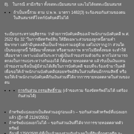
8). ในกรณี สามีภริยา ทั้งจดทะเบียนสมรส และไม่ได้จดทะเบียนสมรส
ถ้าเป็นหนี้ร่วม ตาม ป.พ.พ. มาตรา 1482(3) จะร้องขอกันส่วนของตน
ในสินสมรสที่โจทก์บังคับคดีไม่ได้
ระเบียบกระทรวงยุติธรรม ว่าด้วยการบังคับคดีของเจ้าพนักงานบังคับคดี พ.ศ.
2522 ข้อ 32 “ในการยึดทรัพย์สิน ให้ยึดเฉพาะส่วนของลูกหนี้ตามคำ
พิพากษา แต่ถ้ามีบุคคลอื่นเป็นเจ้าของรวมอยู่ด้วย แต่ไม่ปรากฏว่า ส่วนใด
เป็นของลูกหนี้ ให้ยึดมาทั้งหมด หรือตามสภาพ หากไม่ยึดทั้งหมด จะทำให้
เสื่อมราคา เพราะแม้แต่ในระหว่างผู้เป็นเจ้าของร่วมด้วยกัน หากไม่สามารถ
ตกลงในการแบ่งระหว่างกันเองได้ ก็ต้องขายทอดตลาด แล้วรับเป็นเงินแทน
เจ้าของรวมจึงเป็นผู้มีส่วนได้เสียในการบังคับคดี ชอบที่จะร้องเข้ามาในคดี
เพื่อขอให้เจ้าพนักงานบังคับคดีปล่อยทรัพย์สินในส่วนที่ตนมีกรรมสิทธิ์ หรือ
ขอให้เจ้าพนักงานบังคับคดีกันเงินส่วนที่ได้จากการขายทอดตลาดในส่วนของ
ตน
การกันส่วน กรรมสิทธิ์ร่วม
(เจ้าของรวม ร้องขัดทรัพย์ไม่ได้ แต่ร้อง
กันส่วนได้)
ถ้าทรัพย์แบ่งแยกเป็นสัดส่วนอยู่ก่อนแล้ว – ขอกันส่วนตัวทรัพย์ที่แบ่งแยก
แล้ว (ฎีกาที่ 2124/2551)
ถ้าทรัพย์แบ่งแยกไม่ได้ – ขอกันส่วนเงินที่ได้จากการขายทอดตลาดตัว
ทรัพย์
ฎีกาที่ 1750/2500 ผู้ที่เป็นเจ้าของร่วมกับจำเลยในที่ดินที่ถูกศาลยึด จะ