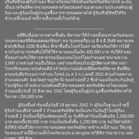
บุริมสิทธิของผู้รับจำนอง ซึ่งอาจร้องขอให้บังคับเหนือทรัพย์พิพาทได้ ฉะนั้น
เมื่อเอาทรัพย์พิพาทขายทอดตลาดโดยปลอดจำนองตามความประสงค์ของผู้
ร้อง และผู้ร้องเป็นผู้ประมูลซื้อจากขายทอดตลาดได้ ผู้ร้องจึงมีสิทธิได้รับ
ชำระหนี้ก่อนเจ้าหนี้รายอื่นรวมทั้งโจทก์ด้วย
________________________________
คดีสืบเนื่องมาจากศาลชั้นต้น พิพากษาให้จำเลยทั้งสองร่วมกันส่งมอบ
รถแทรกเตอร์ยี่ห้อแคตเตอร์พิลล่า หมายเลขเครื่อง เอ ดี 4 ดี 3549 หมายเลข
ตัวถังซีเรียล 2330 สีเหลือง ที่เช่าซื้อคืนโจทก์ในสภาพเรียบร้อยใช้การได้ดี
หากไม่สามารถส่งคืนได้ให้ใช้ราคาแทนเป็นเงิน 400,000 บาท กับให้จำเลย
ทั้งสองร่วมกันใช้ค่าฤชาธรรมเนียมแทนโจทก์โดยกำหนดค่าทนายความ
3,000 บาทส่วนคำขออื่นให้ยก แต่จำเลยทั้งสองไม่ปฏิบัติตามคำพิพากษา
โจทก์จึงขอหมายบังคับคดีนำเจ้าพนักงานบังคับคดียึดทรัพย์พิพาท คือที่ดิน
ตามหนังสือรับรองการทำประโยชน์ (น.ส.3 ก.) เลขที่ 2022 ตำบลไชยคราม
อำเภอดอนสัก จังหวัดสุราษฎร์ธานี ของจำเลยที่ 2 ซึ่งจำนองเป็นประกันเงินกู้
ไว้แก่ผู้ร้อง เจ้าพนักงานบังคับคดีได้ขายทอดตลาดทรัพย์พิพาทโดยปลอด
จำนองเมื่อวันที่ 25 สิงหาคม 2542 โดยผู้ร้องเป็นผู้ประมูลซื้อทรัพย์พิพาทได้
ในราคา 250,000 บาท
ผู้ร้องยื่นคำร้องเมื่อวันที่ 19 ตุลาคม 2542 ว่า ผู้ร้องในฐานะเจ้าหนี้
ผู้รับจำนองซึ่งจำเลยที่ 2 จำนองทรัพย์พิพาทเป็นประกันเงินกู้ไว้แก่ผู้ร้อง
จำเลยที่ 2 ยังเป็นหนี้ผู้ร้องคิดยอดหนี้ ณ วันที่ยื่นคำร้องเป็นต้นเงิน 1,200,000
บาท ดอกเบี้ย30,000 บาท รวมเป็นเงินทั้งสิ้น 1,230,000 บาท ขอให้ศาลมีคำ
สั่งให้นำเงินที่ได้จากการขายทอดตลาดทรัพย์พิพาทชำระหนี้จำนอง ให้แก่ผู้
ร้องก่อนเจ้าหนี้อื่นรวมทั้งโจทก์ตามประมวลกฎหมายวิธีพิจารณาความ แพ่ง
มาตรา 287 ด้วย