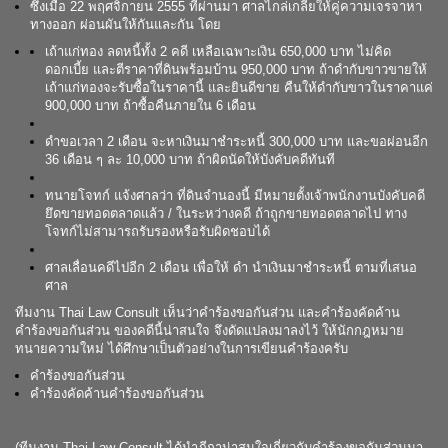
ซึ่งเมื่อ 22 พฤศจิกายน 2555 ที่ผ่านมา ศาลไกล่เกลี่ยให้คู่ความเจรจาหา
ทางออก ผ่อนผันให้กันและกัน โดย
เถ้าแก่ทอง ลดหนี้ทั้ง 2 คดี เหลือเฉพาะเงิน 650,000 บาท ไม่คิด
ดอกเบี้ย และตีราคาที่ดินพร้อมบ้าน 950,000 บาท ถ้าดำกับขาวขายให้
เถ้าแก่ทองจะรับซื้อในราคานี้ และยินดีขาย คืนให้ดำกับขาวในราคาแค่
900,000 บาท ถ้าซื้อคืนภายใน 6 เดือน
ดำขอเวลา 2 เดือน จะหาเงินมาชำระหนี้ 300,000 บาท และขอผ่อนอีก
36 เดือน ๆ ละ 10,000 บาท ถ้าผิดนัดให้บังคับคดีทันที
ทนายโจทก์ แจ้งศาลว่า ที่ดินจำนองนี้ มีหมายตั้งเจ้าพนักงานบังคับคดี
ยึดขายทอดตลาดแล้ว / ในระหว่างคดี ถ้าถูกขายทอดตลาดไป ทาง
โจทก์ไม่สามารถรับรองหรือรับผิดชอบได้
ศาลเลื่อนคดีไปอีก 2 เดือน เพื่อให้ ดำ นำเงินมาชำระหนี้ ตามที่เสนอ
ศาล
ทีมงาน Thai Law Consult เห็นว่าคำร้องขอกันส่วน และคำร้องคัดค้าน
คำร้องขอกันส่วน ของคดีนี้น่าสนใจ จึงดัดแปลงมาลงไว้ ให้นักกฎหมาย
ทนายความใหม่ ได้ศึกษาเป็นตัวอย่างในการเขียนคำร้องครับ
คำร้องขอกันส่วน
คำร้องคัดค้านคำร้องขอกันส่วน
(ทีมงาน Thai Law Consult ได้นำฎีกาน่าสนใจเกี่ยวกับคำร้องขอกันส่วนมา