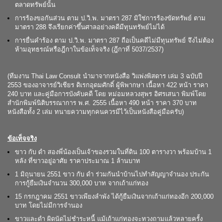
ตลาดทรัพย์นั้น
การร้องขอกันส่วน ตาม ป.วิ.พ. มาตรา 287 มิใช่การร้องขัดทรัพย์ ตาม
มาตรา 288 จึงเรียกค่าขึ้นศาลอย่างคดีมีทุนทรัพย์ไม่ได้
การยื่นคำร้อง ตาม ป.วิ.พ. มาตรา 287 ถือเป็นคดีไม่มีทุนทรัพย์ จึงไม่ต้อง
ห้ามอุทธรณ์หรือฎีกาในข้อเท็จจริง (ฎีกาที่ 5037/2537)
(ทีมงาน Thai Law Consult นำมาจากหนังสือ วิแพ่งพิสดาร เล่ม 3 ฉบับปี
2553 ของอาจารย์วิเชียร ดิเรกอุดมศักดิ์ ผู้พิพากษา เนื้อหา 422 หน้า ราคา
240 บาท และคู่มือการบังคับคดี โดย หม่อมหลวงสุพร อิศรเสนา พิมพ์โดย
สำนักพิมพ์นิติบรรณาการ พ.ศ. 2555 เนื้อหา 490 หน้า ราคา 370 บาท
หนังสือทั้ง 2 เล่ม ทนายความทุกคนควรมีไว้เป็นหนังสือคู่มือครับ)
ข้อเท็จจริง
ขาว กับ ดำ สองพี่น้องเป็นเจ้าของรวมในที่ดิน 100 ตารางวา พร้อมบ้าน 1
หลัง ที่ขาวอยู่อาศัย ราคาประมาณ 1 ล้านบาท
1 มิถุนายน 2551 ขาว กับ ดำ ร่วมกันนำบ้านไปทำสัญญาจำนอง ประกัน
การกู้ยืมเงินจำนวน 300,000 บาท จากเถ้าแก่ทอง
15 กรกฎาคม 2551 ขาวเพียงลำพัง ได้กู้ยืมเงินจากเถ้าแก่ทองอีก 200,000
บาท โดยไม่มีการจำนอง
ขาวและดำ ผิดนัดไม่ชำระหนี้ แม้เถ้าแก่ทองจะทวงถามแล้วหลายครั้ง