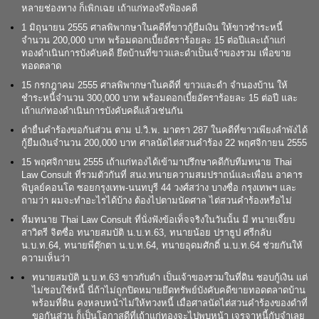
หลายช่องทาง ก็เพิกเฉย เถ้าแก่ทองจึงฟ้องคดี
1 มิถุนายน 2555 ศาลพิพากษาในคดีที่ขาวกู้ยืมเงิน ให้ขาวชำระหนี้
จำนวน 200,000 บาท พร้อมดอกเบี้ยอัตราร้อยละ 15 ต่อปีและเถ้าแก่
ทองดำเนินการบังคับคดี ยึดบ้านที่ขาวและดำเป็นเจ้าของรวม เพื่อขาย
ทอดตลาด
15 กรกฎาคม 2555 ศาลพิพากษาในคดีที่ ขาวและดำ จำนองบ้าน ให้
ชำระหนี้จำนวน 300,000 บาท พร้อมดอกเบี้ยอัตราร้อยละ 15 ต่อปี และ
เถ้าแก่ทองดำเนินการบังคับคดีแล้วเช่นกัน
ดำยื่นคำร้องขอกันส่วน ตาม ป.วิ.พ. มาตรา 287 ในคดีที่ขาวเพียงลำพังได้
กู้ยืมเงินจำนวน 200,000 บาท ศาลนัดไต่สวนคำร้อง 22 พฤศจิกายน 2555
15 พฤศจิกายน 2555 เถ้าแก่ทองได้เข้ามาปรึกษาคดีกับทีมทนาย Thai
Law Consult ที่รวมตัวกันที่ สนง.ทนายความสมปราถน์และเพื่อน อาคาร
พิบูลย์คอนโด ซอยกรุงเทพ-นนทบุรี 44 วงศ์สว่าง บางซื่อ กรุงเทพฯ และ
ถามว่า ผมจะทำอะไรได้บ้าง ต้องไปตามนัดศาล ไต่สวนคำร้องหรือไม่
ทีมทนาย Thai Law Consult ที่นั่งฟังข้อเท็จจริงในวันนั้น มี ทนายเจี๊ยบ
สาวิตรี จิตซื่อ ทนายสมบัติ น.บ.ท.63, ทนายน้อย ปราธูป ศรีกลับ
น.บ.ท.64, ทนายพี่ตุ๊กตา น.บ.ท.64, ทนายอุดมศักดิ์ น.บ.ท.64 ช่วยกันให้
ความเห็นว่า
ทนายสมบัติ น.บ.ท.63 ขาวกับดำ เป็นเจ้าของรวมในที่ดิน ชอบกู้เงิน แต่
ไม่ชอบใช้หนี้ นี่ถ้าไม่ถูกปิดหมายยึดทรัพย์บังคับคดีขายทอดตลาดบ้าน
พร้อมที่ดิน คงหลบหน้าไม่ให้ทวงหนี้ เมื่อศาลนัดไต่สวนคำร้องของดำที่
ขอกันส่วน ก็เป็นโอกาสดีที่เถ้าแก่ทองจะไปพบหน้า เจรจาหนี้กับจำเลย