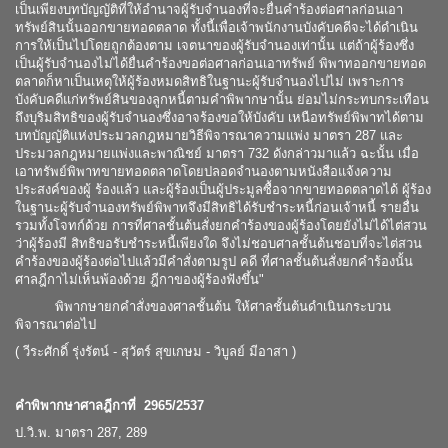
เป็นเพียงบทบัญญัติที่ให้อำนาจผู้รับจำนองที่จะยื่นคำร้องต่อศาลก่อนเอา
ทรัพย์สินนั้นออกขายทอดตลาด ทั้งนี้เพื่อเจ้าพนักงานบังคับคดีจะได้ดำเนิน
การให้เป็นไปโดยถูกต้องตาม เจตนาของผู้รับจำนองเท่านั้น แต่ถ้าผู้ร้องซึ่ง
เป็นผู้รับจำนองไม่ได้ยื่นคำร้องขอต่อศาลก่อนเอาทรัพย์ พิพาทออกขายทอด
ตลาดก็หาเป็นเหตุให้ผู้ร้องหมดสิทธิในฐานะผู้รับจำนองไปไม่ เพราะการ
บังคับคดีแก่ทรัพย์สินของลูกหนี้ตามคำพิพากษานั้น ย่อมไม่กระทบกระเทือน
ถึงบุริมสิทธิของผู้รับจำนองซึ่งอาจร้องขอให้บังคับ เหนือทรัพย์พิพาทได้ตาม
บทบัญญัติแห่งประมวลกฎหมายวิธีพิจารณาความแพ่ง มาตรา 287 และ
ประมวลกฎหมายแพ่งและพาณิชย์ มาตรา 732 ดังกล่าวมาแล้ว ฉะนั้น เมื่อ
เอาทรัพย์พิพาทขายทอดตลาดโดยปลอดจำนองตามหนังสือแจ้งความ
ประสงค์ของผู้ ร้องแล้ว และผู้ร้องเป็นผู้ประมูลซื้อจากขายทอดตลาดได้ ผู้ร้อง
ในฐานะผู้รับจำนองทรัพย์พิพาทจึงมีสิทธิได้รับชำระหนี้ก่อนเจ้าหนี้ รายอื่น
รวมทั้งโจทก์ด้วย การที่ศาลชั้นต้นสั่งยกคำร้องของผู้ร้องโดยยังไม่ได้ไต่สวน
ว่าผู้ร้องมี สิทธิขอรับชำระหนี้เพียงใด จึงไม่ชอบศาลชั้นต้นชอบที่จะไต่สวน
คำร้องของผู้ร้องต่อไปแล้วมีคำสั่งตามรูป คดี ที่ศาลชั้นต้นสั่งยกคำร้องนั้น
ศาลฎีกาไม่เห็นพ้องด้วย ฎีกาของผู้ร้องฟังขึ้น"
พิพากษายกคำสั่งของศาลชั้นต้น ให้ศาลชั้นต้นดำเนินกระบวน
พิจารณาต่อไป
( วีระศักดิ์ รุ่งรัตน์ - สุวัตร์ สุขเกษม - วิบูลย์ มีอาสา )
คำพิพากษาศาลฎีกาที่ 2965/2537
ป.วิ.พ. มาตรา 287, 289