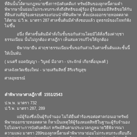
ที่ดินนั้นได้ตามกฎหมายซึ่งการบังคับคดีแก่ ทรัพย์สินของลูกหนี้ตามคำ
พิพากษานั้นย่อมไม่กระทบกระทั่งถึงสิทธิของผู้ร้อง ผู้ร้องย่อมมีสิทธิขอให้กัน
ที่ดินส่วนที่ผู้ร้องครอบครองก่อนนำที่ดินพิพาท ทั้งแปลงออกขายทอดตลาด
ได้ตาม ป.วิ.พ. มาตรา 287 ศาลชั้นต้นมีคำสั่งชอบแล้ว อุทธรณ์ของโจทก์ฟัง
ไม่ขึ้น
อนึ่ง ที่ศาลชั้นต้นมีคำสั่งในชั้นขอกันส่วนโดยมิได้สั่งเรื่องค่าฤชา
ธรรมเนียม นั้นไม่ถูกต้อง ศาลฎีกา เห็นสมควรแก้ไขให้ถูกต้อง
พิพากษายืน ค่าฤชาธรรมเนียมชั้นขอกันส่วนในศาลชั้นต้นและชั้นนี้
ให้เป็นพับ.
( มนตรี ยอดปัญญา - วิบูลย์ มีอาสา - ประจักษ์ เกียรติ์อนุพงศ์ )
ศาลจังหวัดเชียงใหม่ - นายเสริมสิทธิ์ สิริเจริญสุข
ศาลอุทธรณ์
คำพิพากษาศาลฎีกาที่ 1551/2543
ป.พ.พ. มาตรา 732
ป.วิ.พ. มาตรา 287, 289
แม้ผู้ร้องซึ่งเป็นผู้รับจำนอง ไม่ได้ยื่นคำร้องขอต่อศาลก่อนเอาทรัพย์
พิพาทออกขายทอดตลาด ก็หาเป็นเหตุให้ผู้ร้องหมดสิทธิในฐานะผู้รับจำนอง
ไปไม่เพราะการบังคับคดีแก่ ทรัพย์สินตามประมวลกฎหมายวิธีพิจารณา
ความแพ่ง มาตรา 289ของลูกหนี้ตามคำพิพากษาย่อมไม่กระทบกระเทือนถึง